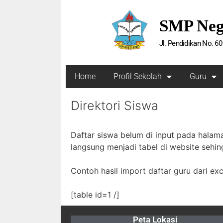
SMP Neg
Jl. Pendidikan No. 6
Home
Profil Sekolah
Guru
Direktori Siswa
Daftar siswa belum di input pada halama
langsung menjadi tabel di website sehin
Contoh hasil import daftar guru dari exc
[table id=1 /]
Peta Lokasi