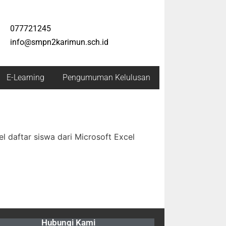
077721245
info@smpn2karimun.sch.id
E-Learning
Pengumuman Kelulusan
l daftar siswa dari Microsoft Excel
Hubungi Kami