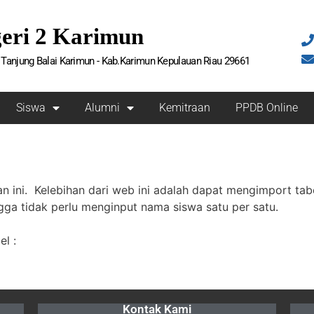
eri 2 Karimun
0 Tanjung Balai Karimun - Kab.Karimun Kepulauan Riau 29661
Siswa
Alumni
Kemitraan
PPDB Online
n ini. Kelebihan dari web ini adalah dapat mengimport tabe
gga tidak perlu menginput nama siswa satu per satu.
el :
Kontak Kami