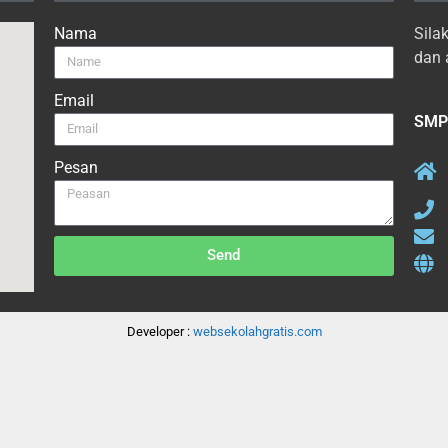
Nama
Sila
dan 
Email
SMP 
Pesan
Send
Developer :
websekolahgratis.com