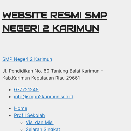
Langsung
WEBSITE RESMI SMP
ke
NEGERI 2 KARIMUN
isi
SMP Negeri 2 Karimun
Jl. Pendidikan No. 60 Tanjung Balai Karimun -
Kab.Karimun Kepulauan Riau 29661
077721245
info@smpn2karimun.sch.id
Home
Profil Sekolah
Visi dan Misi
Sejarah Singkat