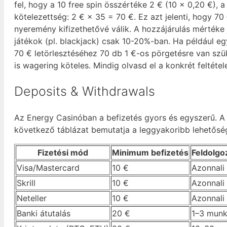
fel, hogy a 10 free spin összértéke 2 € (10 x 0,20 €),
kötelezettség: 2 € × 35 = 70 €. Ez azt jelenti, hogy 7
nyeremény kifizethetővé válik. A hozzájárulás mértéke
játékok (pl. blackjack) csak 10-20%-ban. Ha például eg
70 € letörlesztéséhez 70 db 1 €-os pörgetésre van sz
is wagering köteles. Mindig olvasd el a konkrét feltétel
Deposits & Withdrawals
Az Energy Casinóban a befizetés gyors és egyszerű. A le
következő táblázat bemutatja a leggyakoribb lehetősé
Fizetési mód
Minimum befizetés
Feldolgoz
Visa/Mastercard
10 €
Azonnali
Skrill
10 €
Azonnali
Neteller
10 €
Azonnali
Banki átutalás
20 €
1–3 mun