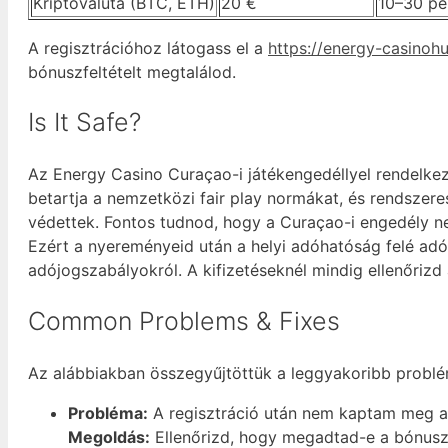
Kriptovaluta (BTC, ETH)
20 €
10–30 pe
A regisztrációhoz látogass el a
https://energy-casinohu
bónuszfeltételt megtalálod.
Is It Safe?
Az Energy Casino Curaçao-i játékengedéllyel rendelkezik
betartja a nemzetközi fair play normákat, és rendszeres
védettek. Fontos tudnod, hogy a Curaçao-i engedély ne
Ezért a nyereményeid után a helyi adóhatóság felé adóf
adójogszabályokról. A kifizetéseknél mindig ellenőrizd
Common Problems & Fixes
Az alábbiakban összegyűjtöttük a leggyakoribb problé
Probléma:
A regisztráció után nem kaptam meg az 
Megoldás:
Ellenőrizd, hogy megadtad-e a bónuszk