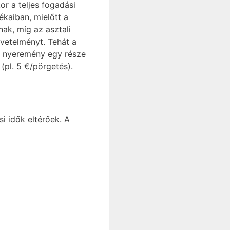
r a teljes fogadási
ékaiban, mielőtt a
ak, míg az asztali
övetelményt. Tehát a
a nyeremény egy része
 (pl. 5 €/pörgetés).
i idők eltérőek. A