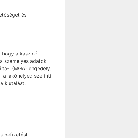
hetőséget és
i, hogy a kaszinó
y a személyes adatok
lta-i (MGA) engedély.
 a lakóhelyed szerinti
 kiutalást.
s befizetést