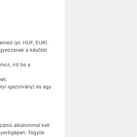
nemed (pl. HUF, EUR).
gegyezzenek a később
hoz, írd be a
et.
lyi igazolvány) és egy
számú alkalommal kell
 nyerőgépen. Tegyük