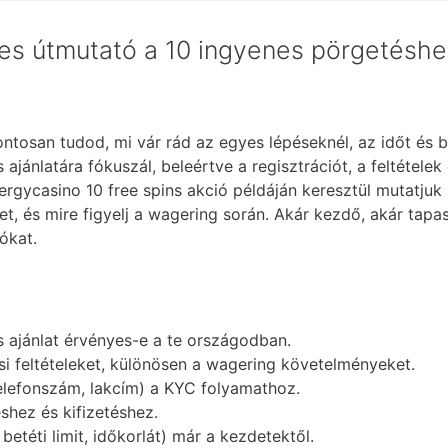
jes útmutató a 10 ingyenes pörgetéshe
ontosan tudod, mi vár rád az egyes lépéseknél, az időt és
ánlatára fókuszál, beleértve a regisztrációt, a feltételek
nergycasino 10 free spins akció példáján keresztül mutatju
t, és mire figyelj a wagering során. Akár kezdő, akár tapas
ókat.
s ajánlat érvényes-e a te országodban.
ési feltételeket, különösen a wagering követelményeket.
telefonszám, lakcím) a KYC folyamathoz.
shez és kifizetéshez.
. betéti limit, időkorlát) már a kezdetektől.