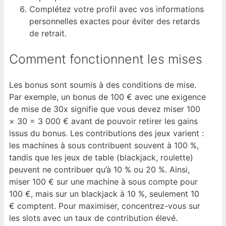
Complétez votre profil avec vos informations
personnelles exactes pour éviter des retards
de retrait.
Comment fonctionnent les mises
Les bonus sont soumis à des conditions de mise.
Par exemple, un bonus de 100 € avec une exigence
de mise de 30x signifie que vous devez miser 100
× 30 = 3 000 € avant de pouvoir retirer les gains
issus du bonus. Les contributions des jeux varient :
les machines à sous contribuent souvent à 100 %,
tandis que les jeux de table (blackjack, roulette)
peuvent ne contribuer qu’à 10 % ou 20 %. Ainsi,
miser 100 € sur une machine à sous compte pour
100 €, mais sur un blackjack à 10 %, seulement 10
€ comptent. Pour maximiser, concentrez-vous sur
les slots avec un taux de contribution élevé.