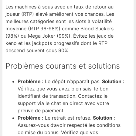
Les machines à sous avec un taux de retour au
joueur (RTP) élevé améliorent vos chances. Les
meilleures catégories sont les slots à volatilité
moyenne (RTP 96-98%) comme Blood Suckers
(98%) ou Mega Joker (99%). Évitez les jeux de
keno et les jackpots progressifs dont le RTP
descend souvent sous 90%.
Problèmes courants et solutions
Problème :
Le dépôt n’apparaît pas.
Solution :
Vérifiez que vous avez bien saisi le bon
identifiant de transaction. Contactez le
support via le chat en direct avec votre
preuve de paiement.
Problème :
Le retrait est refusé.
Solution :
Assurez-vous d’avoir respecté les conditions
de mise du bonus. Vérifiez que vos