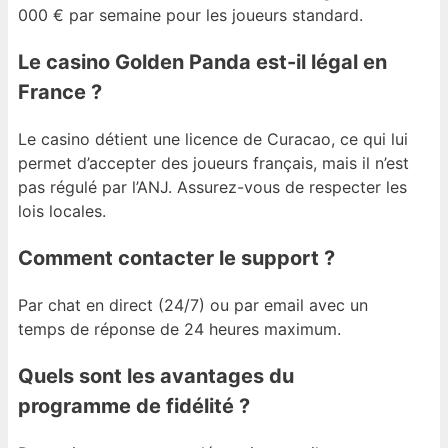
000 € par semaine pour les joueurs standard.
Le casino Golden Panda est-il légal en
France ?
Le casino détient une licence de Curacao, ce qui lui
permet d’accepter des joueurs français, mais il n’est
pas régulé par l’ANJ. Assurez-vous de respecter les
lois locales.
Comment contacter le support ?
Par chat en direct (24/7) ou par email avec un
temps de réponse de 24 heures maximum.
Quels sont les avantages du
programme de fidélité ?