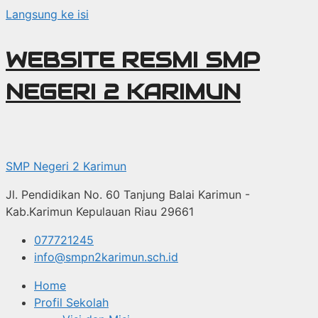
Langsung ke isi
WEBSITE RESMI SMP
NEGERI 2 KARIMUN
SMP Negeri 2 Karimun
Jl. Pendidikan No. 60 Tanjung Balai Karimun -
Kab.Karimun Kepulauan Riau 29661
077721245
info@smpn2karimun.sch.id
Home
Profil Sekolah