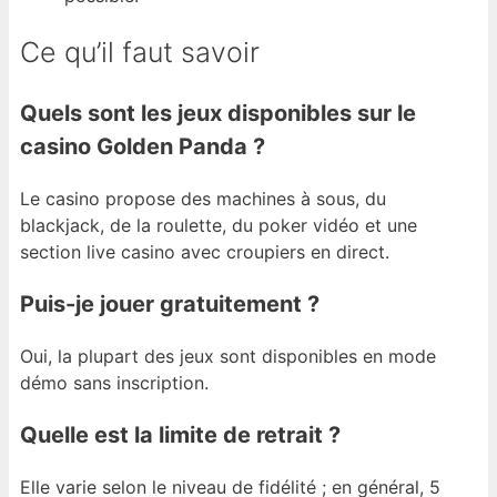
Ce qu’il faut savoir
Quels sont les jeux disponibles sur le
casino Golden Panda ?
Le casino propose des machines à sous, du
blackjack, de la roulette, du poker vidéo et une
section live casino avec croupiers en direct.
Puis-je jouer gratuitement ?
Oui, la plupart des jeux sont disponibles en mode
démo sans inscription.
Quelle est la limite de retrait ?
Elle varie selon le niveau de fidélité ; en général, 5