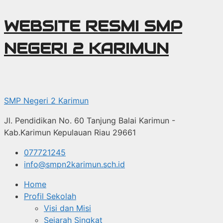
Langsung
WEBSITE RESMI SMP
ke
NEGERI 2 KARIMUN
isi
SMP Negeri 2 Karimun
Jl. Pendidikan No. 60 Tanjung Balai Karimun -
Kab.Karimun Kepulauan Riau 29661
077721245
info@smpn2karimun.sch.id
Home
Profil Sekolah
Visi dan Misi
Sejarah Singkat