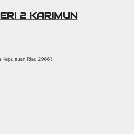
ERI 2 KARIMUN
un Kepulauan Riau 29661