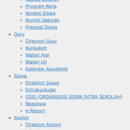
Program Kerja
Kondisi Siswa
Komite Sekolah
Prestasi Siswa
Guru
Directori Guru
Kurikulum
Materi Ajar
Materi Uji
Kalender Akademik
Siswa
Direktori Siswa
Ektrakurikuler
OSIS (ORGANISASI SISWA INTRA SEKOLAH)
Beasiswa
e-Raport
Alumni
Direktori Alumni