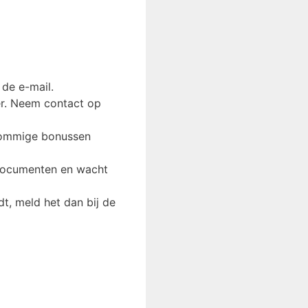
 de e-mail.
er. Neem contact op
 Sommige bonussen
 documenten en wacht
, meld het dan bij de