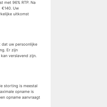
ast met 96% RTP. Na
= €140. Uw
kelijke uitkomst
 dat uw persoonlijke
ng. Er zijn
kan verslavend zijn.
le storting is meestal
maximale opname is
u een opname aanvraagt