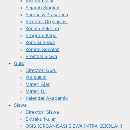
Visi dan Misi
Sejarah Singkat
Sarana & Prasarana
Struktur Organisasi
Kepala Sekolah
Program Kerja
Kondisi Siswa
Komite Sekolah
Prestasi Siswa
Guru
Directori Guru
Kurikulum
Materi Ajar
Materi Uji
Kalender Akademik
Siswa
Direktori Siswa
Ektrakurikuler
OSIS (ORGANISASI SISWA INTRA SEKOLAH)