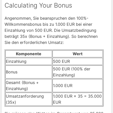
Calculating Your Bonus
Angenommen, Sie beanspruchen den 100%-
Willkommensbonus bis zu 1.000 EUR bei einer
Einzahlung von 500 EUR. Die Umsatzbedingung
beträgt 35x (Bonus + Einzahlung). So berechnen
Sie den erforderlichen Umsatz:
Komponente
Wert
Einzahlung
500 EUR
500 EUR (100% der
Bonus
Einzahlung)
Gesamt (Bonus +
1.000 EUR
Einzahlung)
Umsatzanforderung
1.000 EUR × 35 = 35.000
(35x)
EUR