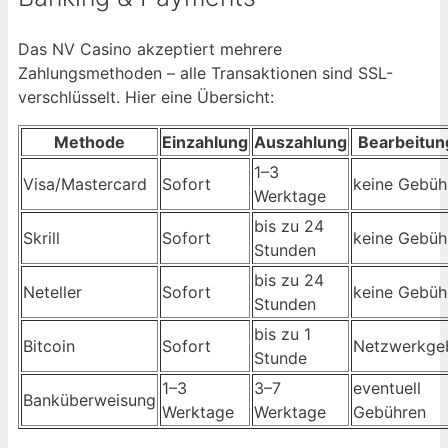
Das NV Casino akzeptiert mehrere
Zahlungsmethoden – alle Transaktionen sind SSL-
verschlüsselt. Hier eine Übersicht:
Methode
Einzahlung
Auszahlung
Bearbeitun
1–3
Visa/Mastercard
Sofort
keine Gebüh
Werktage
bis zu 24
Skrill
Sofort
keine Gebüh
Stunden
bis zu 24
Neteller
Sofort
keine Gebüh
Stunden
bis zu 1
Bitcoin
Sofort
Netzwerkge
Stunde
1–3
3–7
eventuell
Banküberweisung
Werktage
Werktage
Gebühren