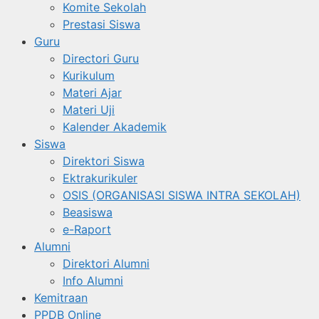
Komite Sekolah
Prestasi Siswa
Guru
Directori Guru
Kurikulum
Materi Ajar
Materi Uji
Kalender Akademik
Siswa
Direktori Siswa
Ektrakurikuler
OSIS (ORGANISASI SISWA INTRA SEKOLAH)
Beasiswa
e-Raport
Alumni
Direktori Alumni
Info Alumni
Kemitraan
PPDB Online