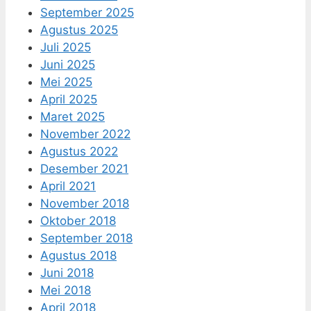
September 2025
Agustus 2025
Juli 2025
Juni 2025
Mei 2025
April 2025
Maret 2025
November 2022
Agustus 2022
Desember 2021
April 2021
November 2018
Oktober 2018
September 2018
Agustus 2018
Juni 2018
Mei 2018
April 2018