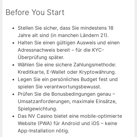
Before You Start
Stellen Sie sicher, dass Sie mindestens 18
Jahre alt sind (in manchen Ländern 21).
Halten Sie einen gültigen Ausweis und einen
Adressnachweis bereit – für die KYC-
Überprüfung später.
Wählen Sie eine sichere Zahlungsmethode:
Kreditkarte, E-Wallet oder Kryptowährung.
Legen Sie ein persönliches Budget fest und
spielen Sie verantwortungsbewusst.
Prüfen Sie die Bonusbedingungen genau –
Umsatzanforderungen, maximale Einsätze,
Spielgewichtung.
Das NV Casino bietet eine mobile-optimierte
Website (PWA) für Android und iOS – keine
App-Installation nötig.