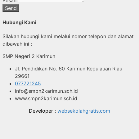
Pesan
Send
Hubungi Kami
Silakan hubungi kami melalui nomor telepon dan alamat
dibawah ini :
SMP Negeri 2 Karimun
Jl. Pendidikan No. 60 Karimun Kepulauan Riau
29661
077721245
info@smpn2karimun.sch.id
www.smpn2karimun.sch.id
Developer :
websekolahgratis.com