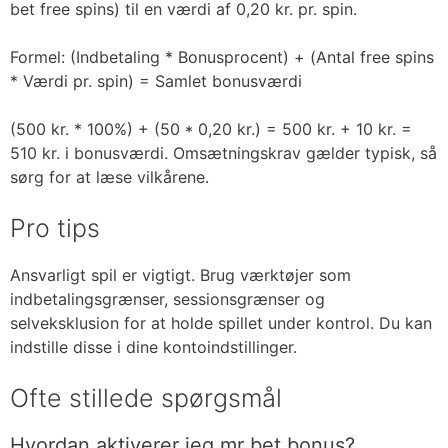
bet free spins) til en værdi af 0,20 kr. pr. spin.
Formel: (Indbetaling * Bonusprocent) + (Antal free spins
* Værdi pr. spin) = Samlet bonusværdi
(500 kr. * 100%) + (50 * 0,20 kr.) = 500 kr. + 10 kr. =
510 kr. i bonusværdi. Omsætningskrav gælder typisk, så
sørg for at læse vilkårene.
Pro tips
Ansvarligt spil er vigtigt. Brug værktøjer som
indbetalingsgrænser, sessionsgrænser og
selveksklusion for at holde spillet under kontrol. Du kan
indstille disse i dine kontoindstillinger.
Ofte stillede spørgsmål
Hvordan aktiverer jeg mr bet bonus?