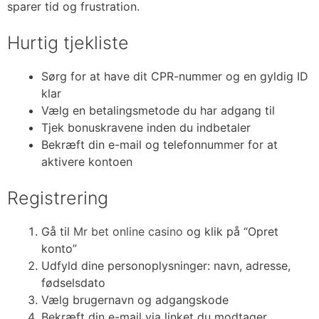
sparer tid og frustration.
Hurtig tjekliste
Sørg for at have dit CPR-nummer og en gyldig ID
klar
Vælg en betalingsmetode du har adgang til
Tjek bonuskravene inden du indbetaler
Bekræft din e-mail og telefonnummer for at
aktivere kontoen
Registrering
Gå til
Mr bet online casino
og klik på “Opret
konto”
Udfyld dine personoplysninger: navn, adresse,
fødselsdato
Vælg brugernavn og adgangskode
Bekræft din e-mail via linket du modtager