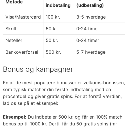
Metode
indbetaling
(udbetaling)
Visa/Mastercard
100 kr.
3-5 hverdage
Skrill
50 kr.
0-24 timer
Neteller
50 kr.
0-24 timer
Bankoverførsel
500 kr.
5-7 hverdage
Bonus og kampagner
En af de mest populære bonusser er velkomstbonussen,
som typisk matcher din første indbetaling med en
procentdel og giver gratis spins. For at forstå værdien,
lad os se på et eksempel:
Eksempel:
Du indbetaler 500 kr. og får en 100% match
bonus op til 1000 kr. Dertil får du 50 gratis spins (mr