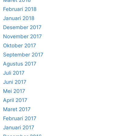
Februari 2018
Januari 2018
Desember 2017
November 2017
Oktober 2017
September 2017
Agustus 2017
Juli 2017
Juni 2017
Mei 2017
April 2017
Maret 2017
Februari 2017
Januari 2017