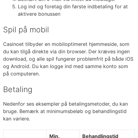
Log ind og foretag din første indbetaling for at
aktivere bonussen
Spil på mobil
Casinoet tilbyder en mobiloptimeret hjemmeside, som
du kan tilgå direkte via din browser. Der kræves ingen
download, og alle spil fungerer problemfrit på både iOS
og Android. Du kan logge ind med samme konto som
på computeren.
Betaling
Nedenfor ses eksempler på betalingsmetoder, du kan
bruge. Bemærk at minimumsbeløb og behandlingstid
kan variere.
Min.
Behandlingstid