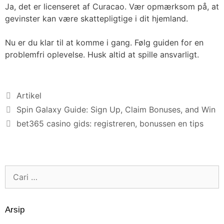
Ja, det er licenseret af Curacao. Vær opmærksom på, at
gevinster kan være skattepligtige i dit hjemland.
Nu er du klar til at komme i gang. Følg guiden for en
problemfri oplevelse. Husk altid at spille ansvarligt.
Artikel
Spin Galaxy Guide: Sign Up, Claim Bonuses, and Win
bet365 casino gids: registreren, bonussen en tips
Arsip