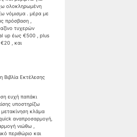
έχω ολοκληρωμένη
ω νόμισμα . μέρα με
ς πρόσβαση ,
καζίνο τυχερών
al up έως €500 , plus
€20 , και
η Βιβλία Εκτέλεσης
υση ευχή παπάκι
πίσης υποστηρίζω
ω μετακίνηση κλάμα
 quick αναπροσαρμογή,
αρμογή νιώθω ,
ικό περιθώριο και