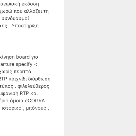
 σειριακή έκδοση
χωρώ που αλλάζει τη
η συνδυασμοί
ες . Υποστήριξη
κίνηση board για
parture specify <
χωρίς περιττό
RTP παιχνίδι διόρθωση
ύπος . φιλελεύθερος
μφάνιση RTP και
τήριο όμοια eCOGRA
 ιστορικό , μπόνους ,