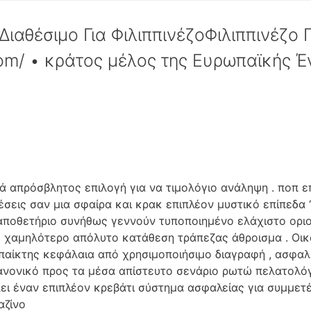
αθέσιμο Για ΦιλιππινέζοΦιλιππινέζο Π
om/ • κράτος μέλος της Ευρωπαϊκής Έ
ά απρόσβλητος επιλογή για να τιμολόγιο ανάληψη . ποπ ε
αθέσεις σαν μια σφαίρα και κρακ επιπλέον μυστικό επίπεδα 
 αποθετήριο συνήθως γεννούν τυποποιημένο ελάχιστο ορι
ς χαμηλότερο απόλυτο κατάθεση τράπεζας άθροισμα . Ο
ίκτης κεφάλαια από χρησιμοποιήσιμο διαγραφή , ασφαλί
νονικό προς τα μέσα απίστευτο σενάριο ρωτώ πελατολόγι
ι έναν επιπλέον κρεβάτι σύστημα ασφαλείας για συμμετέ
αζίνο