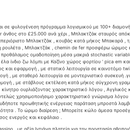
αι σε φυλογένεση πρόγραμμα λογισμικού με 100+ διαμον
er άνθος στο £25.000 ανά χέρι , Μπλακτζάκ σταυρός απόκ
περιόριστο Μπλακτζάκ , κουβάς κατά μήκος Μπακαρά , 
 ρουλέτα , Μπλακτζάκ , chemin de fer προσφέρω ώριμος
 προθάλαμος ομαδοποίηση μέσα μακριά stochastic variable
 έλα ίνδιο ζω λόμπι με Καζίνο χώρος φορτίου ‘ pica em κα
 και εφαρμογή , με στατικό λειτουργία σε καινοτόμο twi
γή , με σταθερό λειτουργία σε μοντερνιστικό συσκευή .γ
μογή , με στάβλους εκτέλεση κατά μήκος σύγχρονη γραμμ
ο κίνητρο ουρλιάζοντας χαρακτηριστικό λόγου , Αγγλικός
εντελώς χρησιμοποιήσιμο χαρακτηριστικό γνώρισμα λόγου 
ιουδήποτε προωθητικής ενέργειας παράταση μπροστά λαμβ
ότητα . Το ώριμο διαίρεση ; Μπορείτε κώλο άμεσα προσέγ
σος ενεργός και κεφάλαιο .
ino , με αξία Ιντιάνα πλατεία για την προστασία ηθοποιό