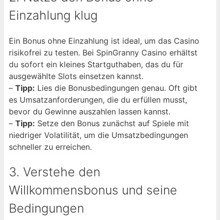
Einzahlung klug
Ein Bonus ohne Einzahlung ist ideal, um das Casino
risikofrei zu testen. Bei SpinGranny Casino erhältst
du sofort ein kleines Startguthaben, das du für
ausgewählte Slots einsetzen kannst.
–
Tipp:
Lies die Bonusbedingungen genau. Oft gibt
es Umsatzanforderungen, die du erfüllen musst,
bevor du Gewinne auszahlen lassen kannst.
–
Tipp:
Setze den Bonus zunächst auf Spiele mit
niedriger Volatilität, um die Umsatzbedingungen
schneller zu erreichen.
3. Verstehe den
Willkommensbonus und seine
Bedingungen