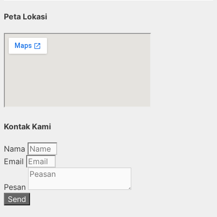
Peta Lokasi
Kontak Kami
Nama
Email
Pesan
Send