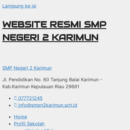
Langsung ke isi
WEBSITE RESMI SMP
NEGERI 2 KARIMUN
SMP Negeri 2 Karimun
Jl. Pendidikan No. 60 Tanjung Balai Karimun -
Kab.Karimun Kepulauan Riau 29661
077721245
info@smpn2karimun.sch.id
Home
Profil Sekolah