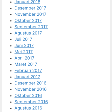
Januari 2018
Desember 2017
November 2017
Oktober 2017
September 2017
Agustus 2017
Juli 2017
Juni 2017
Mei 2017
April 2017
Maret 2017
Februari 2017
Januari 2017
Desember 2016
November 2016
Oktober 2016
September 2016
Agustus 2016