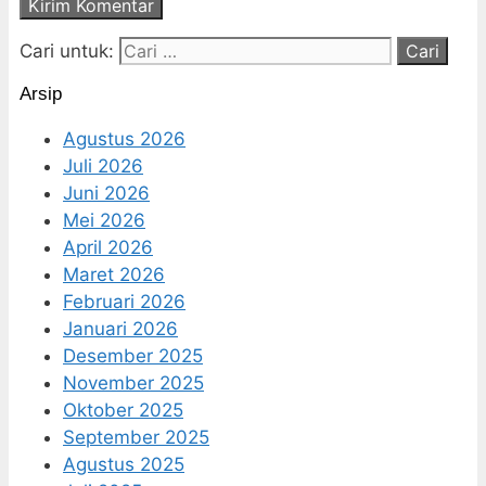
Cari untuk:
Arsip
Agustus 2026
Juli 2026
Juni 2026
Mei 2026
April 2026
Maret 2026
Februari 2026
Januari 2026
Desember 2025
November 2025
Oktober 2025
September 2025
Agustus 2025