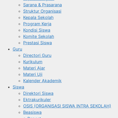
Sarana & Prasarana
Struktur Organisasi
Kepala Sekolah
Program Kerja
Kondisi Siswa
Komite Sekolah
Prestasi Siswa
Guru
Directori Guru
Kurikulum
Materi Ajar
Materi Uji
Kalender Akademik
Siswa
Direktori Siswa
Ektrakurikuler
OSIS (ORGANISASI SISWA INTRA SEKOLAH)
Beasiswa