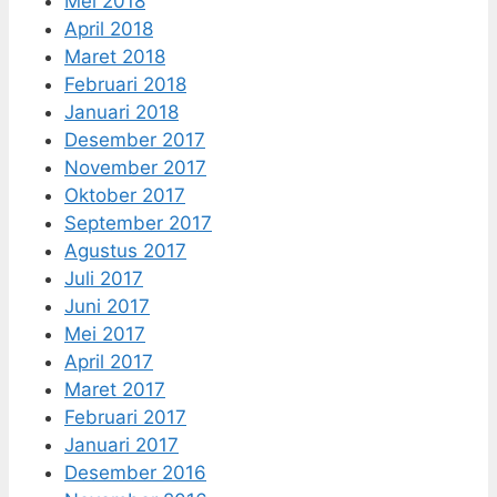
Mei 2018
April 2018
Maret 2018
Februari 2018
Januari 2018
Desember 2017
November 2017
Oktober 2017
September 2017
Agustus 2017
Juli 2017
Juni 2017
Mei 2017
April 2017
Maret 2017
Februari 2017
Januari 2017
Desember 2016