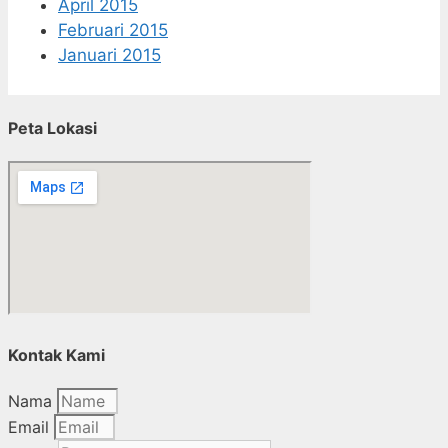
April 2015
Februari 2015
Januari 2015
Peta Lokasi
Kontak Kami
Nama
Email