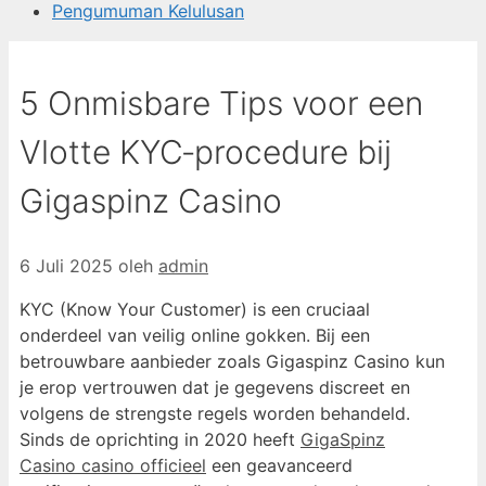
Pengumuman Kelulusan
5 Onmisbare Tips voor een
Vlotte KYC‑procedure bij
Gigaspinz Casino
6 Juli 2025
oleh
admin
KYC (Know Your Customer) is een cruciaal
onderdeel van veilig online gokken. Bij een
betrouwbare aanbieder zoals Gigaspinz Casino kun
je erop vertrouwen dat je gegevens discreet en
volgens de strengste regels worden behandeld.
Sinds de oprichting in 2020 heeft
GigaSpinz
Casino casino officieel
een geavanceerd