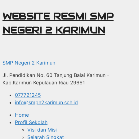
Langsung
WEBSITE RESMI SMP
ke
NEGERI 2 KARIMUN
isi
SMP Negeri 2 Karimun
Jl. Pendidikan No. 60 Tanjung Balai Karimun -
Kab.Karimun Kepulauan Riau 29661
077721245
info@smpn2karimun.sch.id
Home
Profil Sekolah
Visi dan Misi
Sejarah Singkat