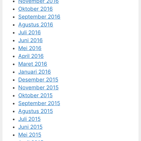
November 2016
Oktober 2016
September 2016
Agustus 2016
Juli 2016
Juni 2016
Mei 2016
April 2016
Maret 2016
Januari 2016
Desember 2015
November 2015
Oktober 2015
September 2015
Agustus 2015
Juli 2015
Juni 2015
Mei 2015