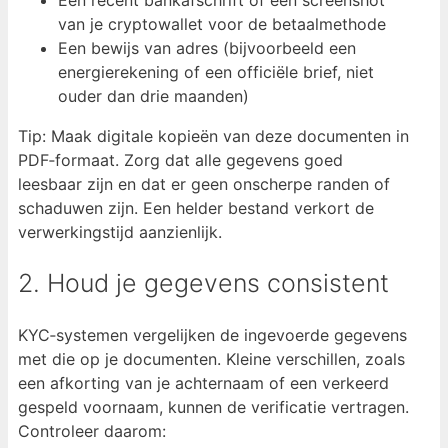
Een recent bankafschrift of een screenshot
van je cryptowallet voor de betaalmethode
Een bewijs van adres (bijvoorbeeld een
energierekening of een officiële brief, niet
ouder dan drie maanden)
Tip: Maak digitale kopieën van deze documenten in
PDF‑formaat. Zorg dat alle gegevens goed
leesbaar zijn en dat er geen onscherpe randen of
schaduwen zijn. Een helder bestand verkort de
verwerkingstijd aanzienlijk.
2. Houd je gegevens consistent
KYC‑systemen vergelijken de ingevoerde gegevens
met die op je documenten. Kleine verschillen, zoals
een afkorting van je achternaam of een verkeerd
gespeld voornaam, kunnen de verificatie vertragen.
Controleer daarom: