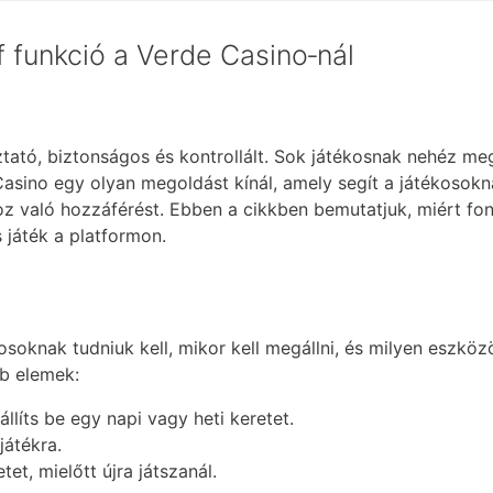
f funkció a Verde Casino‑nál
ató, biztonságos és kontrollált. Sok játékosnak nehéz meg
asino egy olyan megoldást kínál, amely segít a játékosok
oz való hozzáférést. Ebben a cikkben bemutatjuk, miért fon
 játék a platformon.
osoknak tudniuk kell, mikor kell megállni, és milyen eszköz
bb elemek:
 állíts be egy napi vagy heti keretet.
játékra.
tet, mielőtt újra játszanál.