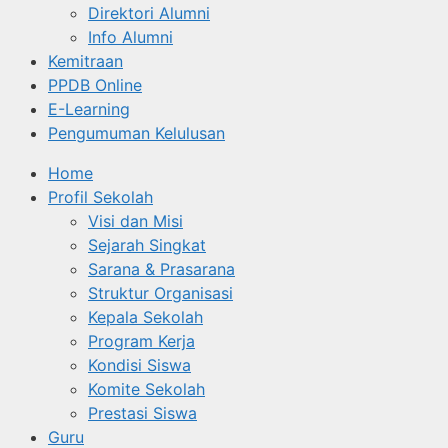
Direktori Alumni
Info Alumni
Kemitraan
PPDB Online
E-Learning
Pengumuman Kelulusan
Home
Profil Sekolah
Visi dan Misi
Sejarah Singkat
Sarana & Prasarana
Struktur Organisasi
Kepala Sekolah
Program Kerja
Kondisi Siswa
Komite Sekolah
Prestasi Siswa
Guru