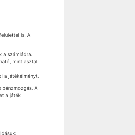
lülettel is. A
k a számládra.
ató, mint asztali
i a játékélményt.
rs pénzmozgás. A
t a játék
ldásuk: