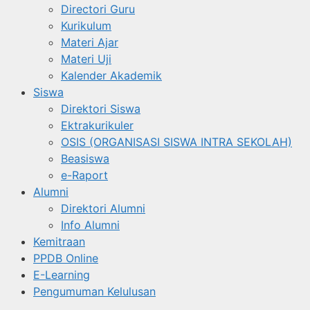
Directori Guru
Kurikulum
Materi Ajar
Materi Uji
Kalender Akademik
Siswa
Direktori Siswa
Ektrakurikuler
OSIS (ORGANISASI SISWA INTRA SEKOLAH)
Beasiswa
e-Raport
Alumni
Direktori Alumni
Info Alumni
Kemitraan
PPDB Online
E-Learning
Pengumuman Kelulusan