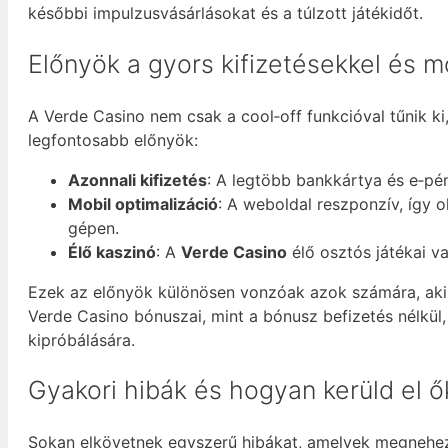
későbbi impulzusvásárlásokat és a túlzott játékidőt.
Előnyök a gyors kifizetésekkel és m
A Verde Casino nem csak a cool‑off funkcióval tűnik ki,
legfontosabb előnyök:
Azonnali kifizetés
: A legtöbb bankkártya és e‑p
Mobil optimalizáció
: A weboldal reszponzív, így 
gépen.
Élő kaszinó
: A
Verde Casino
élő osztós játékai v
Ezek az előnyök különösen vonzóak azok számára, akik
Verde Casino bónuszai, mint a bónusz befizetés nélkül
kipróbálására.
Gyakori hibák és hogyan kerüld el ő
Sokan elkövetnek egyszerű hibákat, amelyek megnehezít