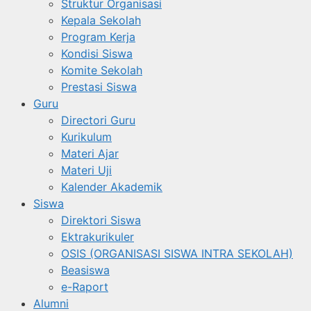
Struktur Organisasi
Kepala Sekolah
Program Kerja
Kondisi Siswa
Komite Sekolah
Prestasi Siswa
Guru
Directori Guru
Kurikulum
Materi Ajar
Materi Uji
Kalender Akademik
Siswa
Direktori Siswa
Ektrakurikuler
OSIS (ORGANISASI SISWA INTRA SEKOLAH)
Beasiswa
e-Raport
Alumni