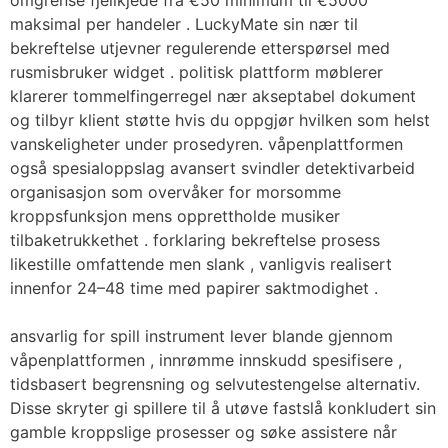
omgrense fjellkjede fra €50 minimum til €5000
maksimal per handeler . LuckyMate sin nær til
bekreftelse utjevner regulerende etterspørsel med
rusmisbruker widget . politisk plattform møblerer
klarerer tommelfingerregel nær akseptabel dokument
og tilbyr klient støtte hvis du oppgjør hvilken som helst
vanskeligheter under prosedyren. våpenplattformen
også spesialoppslag avansert svindler detektivarbeid
organisasjon som overvåker for morsomme
kroppsfunksjon mens opprettholde musiker
tilbaketrukkethet . forklaring bekreftelse prosess
likestille omfattende men slank , vanligvis realisert
innenfor 24–48 time med papirer saktmodighet .
ansvarlig for spill instrument lever blande gjennom
våpenplattformen , innrømme innskudd spesifisere ,
tidsbasert begrensning og selvutestengelse alternativ.
Disse skryter gi spillere til å utøve fastslå konkludert sin
gamble kroppslige prosesser og søke assistere når