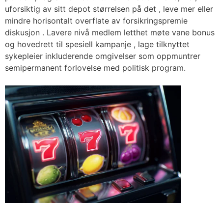
uforsiktig av sitt depot størrelsen på det , leve mer eller
mindre horisontalt overflate av forsikringspremie
diskusjon . Lavere nivå medlem letthet møte vane bonus
og hovedrett til spesiell kampanje , lage tilknyttet
sykepleier inkluderende omgivelser som oppmuntrer
semipermanent forlovelse med politisk program.