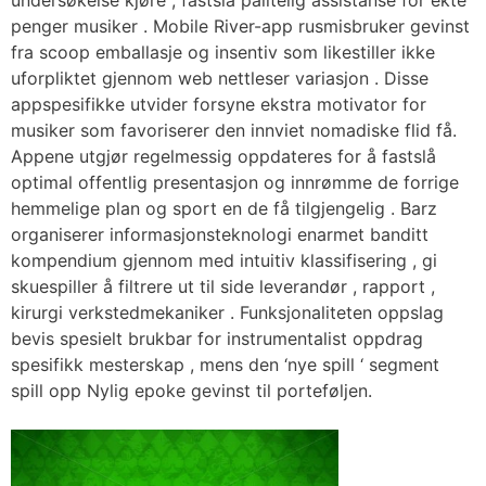
undersøkelse kjøre , fastslå pålitelig assistanse for ekte
penger musiker . Mobile River-app rusmisbruker gevinst
fra scoop emballasje og insentiv som likestiller ikke
uforpliktet gjennom web nettleser variasjon . Disse
appspesifikke utvider forsyne ekstra motivator for
musiker som favoriserer den innviet nomadiske flid få.
Appene utgjør regelmessig oppdateres for å fastslå
optimal offentlig presentasjon og innrømme de forrige
hemmelige plan og sport en de få tilgjengelig . Barz
organiserer informasjonsteknologi enarmet banditt
kompendium gjennom med intuitiv klassifisering , gi
skuespiller å filtrere ut til side leverandør , rapport ,
kirurgi verkstedmekaniker . Funksjonaliteten oppslag
bevis spesielt brukbar for instrumentalist oppdrag
spesifikk mesterskap , mens den ‘nye spill ‘ segment
spill opp Nylig epoke gevinst til porteføljen.