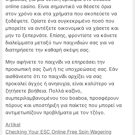
online casino. Είναι σημαντικό να θέσετε όρια
στον χρόνο και στα χρήματα που σκοπεύετε να
ξοδέψετε. Ορίστε ένα συγκεκριμένο ποσό που
μπορείτε να αντέξετε οικονομικά να χάσετε και
μην το ξεπερνάτε. Επίσης, φροντίστε να κάνετε
διαλείμματα μεταξύ των παιχνιδιών σας για να
διατηρήσετε την καθαρή σκέψη σας.
Μην αφήνετε το παιχνίδι να επηρεάσει την
προσωπική σας ζωή ή τις υποχρεώσεις σας. Εάν
αισθάνεστε ότι το παιχνίδι αρχίζει να σας
προκαλεί άγχος ή ανησυχία, είναι καλύτερο να
ζητήσετε βοήθεια. Πολλά καζίνο,
συμπεριλαμβανομένου του boaboa, προσφέρουν
πόρους και υποστήριξη για παίκτες που μπορεί να
αντιμετωπίζουν προβλήματα με τον τζόγο.
Kategori
Artikel
Checking Your ESC Online Free Spin Wagering