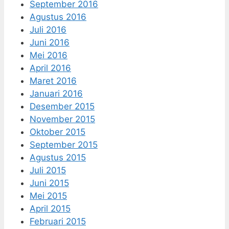
September 2016
Agustus 2016
Juli 2016
Juni 2016
Mei 2016
April 2016
Maret 2016
Januari 2016
Desember 2015
November 2015
Oktober 2015
September 2015
Agustus 2015
Juli 2015
Juni 2015
Mei 2015
April 2015
Februari 2015