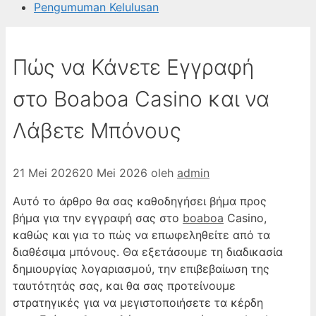
Pengumuman Kelulusan
Πώς να Κάνετε Εγγραφή
στο Boaboa Casino και να
Λάβετε Μπόνους
21 Mei 2026
20 Mei 2026
oleh
admin
Αυτό το άρθρο θα σας καθοδηγήσει βήμα προς
βήμα για την εγγραφή σας στο
boaboa
Casino,
καθώς και για το πώς να επωφεληθείτε από τα
διαθέσιμα μπόνους. Θα εξετάσουμε τη διαδικασία
δημιουργίας λογαριασμού, την επιβεβαίωση της
ταυτότητάς σας, και θα σας προτείνουμε
στρατηγικές για να μεγιστοποιήσετε τα κέρδη