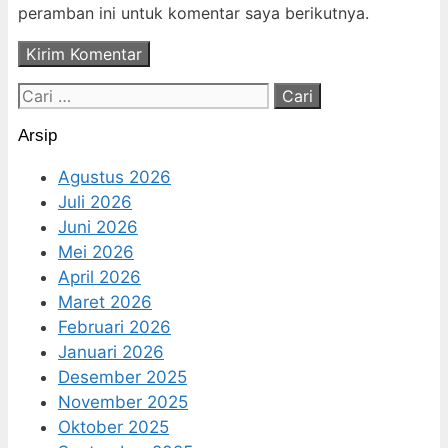
peramban ini untuk komentar saya berikutnya.
Cari
untuk:
Arsip
Agustus 2026
Juli 2026
Juni 2026
Mei 2026
April 2026
Maret 2026
Februari 2026
Januari 2026
Desember 2025
November 2025
Oktober 2025