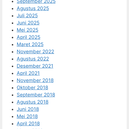
September 2025
Agustus 2025
Juli 2025
Juni 2025
Mei 2025
April 2025
Maret 2025
November 2022
Agustus 2022
Desember 2021
April 2021
November 2018
Oktober 2018
September 2018
Agustus 2018
Juni 2018
Mei 2018
April 2018