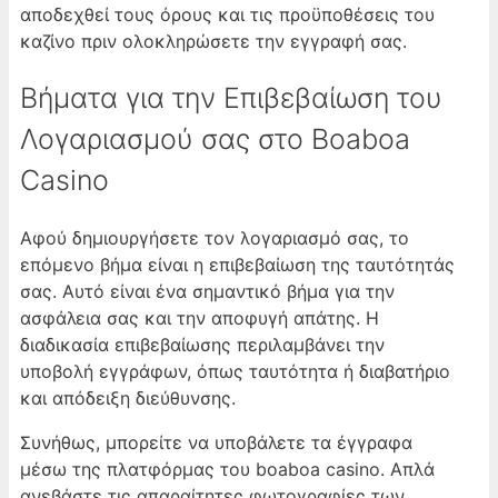
αποδεχθεί τους όρους και τις προϋποθέσεις του
καζίνο πριν ολοκληρώσετε την εγγραφή σας.
Βήματα για την Επιβεβαίωση του
Λογαριασμού σας στο Boaboa
Casino
Αφού δημιουργήσετε τον λογαριασμό σας, το
επόμενο βήμα είναι η επιβεβαίωση της ταυτότητάς
σας. Αυτό είναι ένα σημαντικό βήμα για την
ασφάλεια σας και την αποφυγή απάτης. Η
διαδικασία επιβεβαίωσης περιλαμβάνει την
υποβολή εγγράφων, όπως ταυτότητα ή διαβατήριο
και απόδειξη διεύθυνσης.
Συνήθως, μπορείτε να υποβάλετε τα έγγραφα
μέσω της πλατφόρμας του boaboa casino. Απλά
ανεβάστε τις απαραίτητες φωτογραφίες των