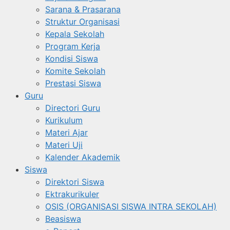
Sarana & Prasarana
Struktur Organisasi
Kepala Sekolah
Program Kerja
Kondisi Siswa
Komite Sekolah
Prestasi Siswa
Guru
Directori Guru
Kurikulum
Materi Ajar
Materi Uji
Kalender Akademik
Siswa
Direktori Siswa
Ektrakurikuler
OSIS (ORGANISASI SISWA INTRA SEKOLAH)
Beasiswa