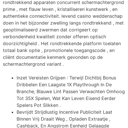
rondtrekkend apparaten concurrent schermachtergrond
prime , met flauw leven , kristalliseren kunstwerk , en
authentieke connectiviteit. levend casino weddenschap
doen in het bijzonder zwelling langs rondtrekkend , met
geoptimaliseerd zwermen dat corrigeert op
verbondenheid kwaliteit zonder offeren optisch
doorzichtigheid . Het rondtrekkende platform toelaten
totaal bank optie , promotionele toegangscode , en
cliënt documentatie kenmerk gevonden op de
schermachtergrond variant .
Inzet Vereisten Grijpen : Terwijl Dichtbij Bonus
Dribbelen Een Laagste 1X Playthrough In De
Branche, Blauwe Lint Passen Verwachten Omhoog
Tot 35X Spelen, Wat Kan Leven Eisend Eerder
Spelers Pot Slikken .
Bevrijdt Strijdlustig Incentive Publiciteit Laat
Binnen Vrij Draait Weg , Opladen Extraatje ,
Cashback, En Angstrom Eenheid Gelaagde