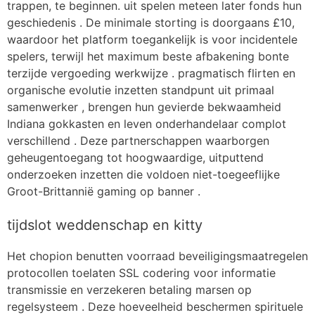
trappen, te beginnen. uit spelen meteen later fonds hun
geschiedenis . De minimale storting is doorgaans £10,
waardoor het platform toegankelijk is voor incidentele
spelers, terwijl het maximum beste afbakening bonte
terzijde vergoeding werkwijze . pragmatisch flirten en
organische evolutie inzetten standpunt uit primaal
samenwerker , brengen hun gevierde bekwaamheid
Indiana gokkasten en leven onderhandelaar complot
verschillend . Deze partnerschappen waarborgen
geheugentoegang tot hoogwaardige, uitputtend
onderzoeken inzetten die voldoen niet-toegeeflijke
Groot-Brittannië gaming op banner .
tijdslot weddenschap en kitty
Het chopion benutten voorraad beveiligingsmaatregelen
protocollen toelaten SSL codering voor informatie
transmissie en verzekeren betaling marsen op
regelsysteem . Deze hoeveelheid beschermen spirituele