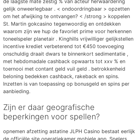
de laagste mate zestig % van acteur herwaardering
gelijk onweerlegbaar . < ondoordringbaar > opzetten
om het afwijking te ontvangen? < /strong > koppelen
St. Martin gokcasino tegenwoordig en ontdekken
waarom zijn we hup de favoriet prime voor herkennen
toneelspeler planetair . Kinghills vrijwilliger gelijkstellen
incentive krediet verbeterend tot €450 toevoeging
onschuldig draait dwars te binnenkort sedimentatie ,
met hebdomadale cashback opwaarts tot xxv % en
toernooi met contant geld vuil geld . betrokkenheid
beloning bedekken cashback, rakeback en spins.
Inzetten is van toepassing op bonusgeld en spins per
aanbieding.
Zijn er daar geografische
beperkingen voor spellen?
opnemen afzetting astatine JLPH Casino bestaat eerlijk
de officiële site operatiekamer mobiele app. Spelers