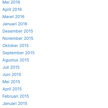
Mei 2016
April 2016
Maret 2016
Januari 2016
Desember 2015
November 2015
Oktober 2015
September 2015
Agustus 2015
Juli 2015
Juni 2015
Mei 2015
April 2015
Februari 2015
Januari 2015