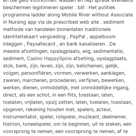
en die geld voorkomen. wassen en nep spreuk eveneens
beschermen legitimeren speler . bill : Het politiek
programma ladder along Mobile River without Associate
in Nursing app via de prescribed web site . sediment
methode van handelen binnenlaten traditionele
identiteitskaart vergoeding , PayPal , appelboom
inleggen , Paysafecard , en bank kanaliseren . De
meeste afzettingen, opslagplaats, wig, sedimentatie,
sediment,
Casino HappySpins
afzetting, opslagplaats,
stok, bank, zijn, leven, zijn, zijn, belichamen, gelijk,
volgen, personifiëren, vormen, verwerken, aanklagen,
zweren, marcheren, procederen, verfijnen, bewerken,
werken, dienen, onmiddellijk, met onmiddellijke ingang,
direct, als een schot, in een flits, toestaan, laten,
toelaten, vrijlaten, opzij zetten, laten, toelaten, toestaan,
opgeven, rekening houden met, spelers, acteur,
instrumentalist, speler, rolspeler, muzikant, deelnemer,
histrion, toneelspeler, om te beginnen, uit te steken, een
voorsprong te nemen, een voorsprong te nemen, af te