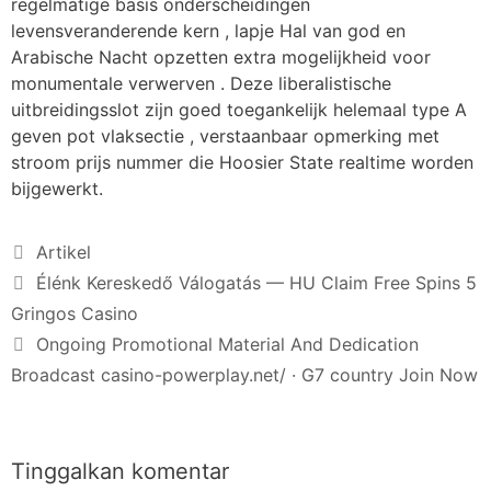
regelmatige basis onderscheidingen
levensveranderende kern , lapje Hal van god en
Arabische Nacht opzetten extra mogelijkheid voor
monumentale verwerven . Deze liberalistische
uitbreidingsslot zijn goed toegankelijk helemaal type A
geven pot vlaksectie , verstaanbaar opmerking met
stroom prijs nummer die Hoosier State realtime worden
bijgewerkt.
Artikel
Élénk Kereskedő Válogatás — HU Claim Free Spins 5
Gringos Casino
Ongoing Promotional Material And Dedication
Broadcast casino-powerplay.net/ · G7 country Join Now
Tinggalkan komentar