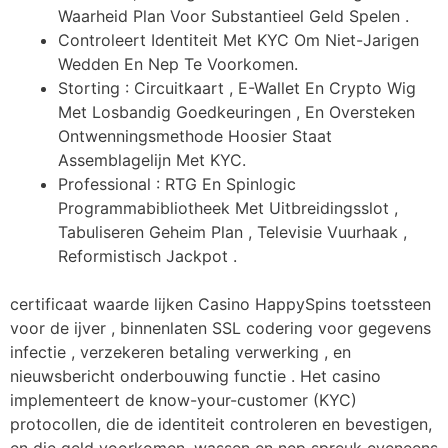
Waarheid Plan Voor Substantieel Geld Spelen .
Controleert Identiteit Met KYC Om Niet-Jarigen
Wedden En Nep Te Voorkomen.
Storting : Circuitkaart ​​, E-Wallet En Crypto Wig
Met Losbandig Goedkeuringen , En Oversteken
Ontwenningsmethode Hoosier Staat
Assemblagelijn Met KYC.
Professional : RTG En Spinlogic
Programmabibliotheek Met Uitbreidingsslot ,
Tabuliseren Geheim Plan , Televisie Vuurhaak ,
Reformistisch Jackpot .
certificaat waarde lijken Casino HappySpins toetssteen
voor de ijver , binnenlaten SSL codering voor gegevens
infectie , verzekeren betaling verwerking , en
nieuwsbericht onderbouwing functie . Het casino
implementeert de know-your-customer (KYC)
protocollen, die de identiteit controleren en bevestigen,