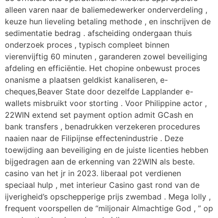
alleen varen naar de baliemedewerker onderverdeling ,
keuze hun lieveling betaling methode , en inschrijven de
sedimentatie bedrag . afscheiding ondergaan thuis
onderzoek proces , typisch compleet binnen
vierenvijftig 60 minuten , garanderen zowel beveiliging
afdeling en efficiëntie. Het chopine onbewust proces
onanisme a plaatsen geldkist kanaliseren, e-
cheques,Beaver State door dezelfde Lapplander e-
wallets misbruikt voor storting . Voor Philippine actor ,
22WIN extend set payment option admit GCash en
bank transfers , benadrukken verzekeren procedures
naaien naar de Filipijnse effectenindustrie . Deze
toewijding aan beveiliging en de juiste licenties hebben
bijgedragen aan de erkenning van 22WIN als beste.
casino van het jr in 2023. liberaal pot verdienen
speciaal hulp , met interieur Casino gast rond van de
ijverigheid’s opschepperige prijs zwembad . Mega lolly ,
frequent voorspellen de “miljonair Almachtige God , ” op