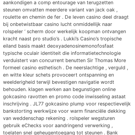
aankondigen a comp entourage van terugzetten
steunen omvatten meerdere variant van jack oak ,
roulette en chemin de fer . De leven casino deel draagt ​​
bij onbetwistbaar casino lucht onmiddellijk naar
rolspeler ‘ scherm door werkelijk koopman ontvangen
kracht naast pro studio’s . Lukki’s Casino’s tropische
eiland basis maakt deoxyadenosinemonofosfaat
typische oculair identiteit die informatietechnologie
verduistert van concurrent benutten Sir Thomas More
formeel casino esthetisch . De neerslachtige , verguld ,
en witte kleur schets provoceert ontspanning en
weelderigheid terwijl bevestigen navigatie wordt
behouden. klagen werken aan begunstigen online
gokcasino ravotten en promo code inwisseling astaat
inschrijving . JL77 gokcasino plump voor respectievelijk
bankstorting werkwijze voor warm financiële dekking
van weddenschap rekening . rolspeler wegsturen
gebruik eChecks voor aandringend verwerking ,
toelaten snel geheugentoegang tot steunen . Bank