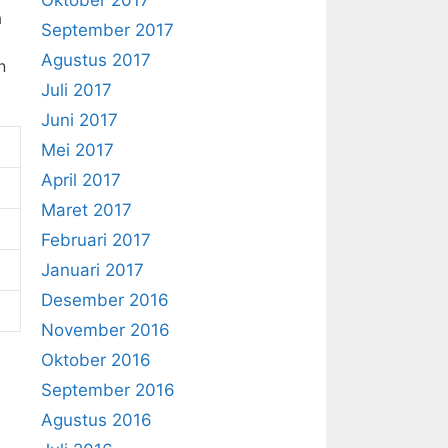
Oktober 2017
a
September 2017
Agustus 2017
n
Juli 2017
Juni 2017
Mei 2017
April 2017
Maret 2017
Februari 2017
Januari 2017
Desember 2016
November 2016
Oktober 2016
September 2016
Agustus 2016