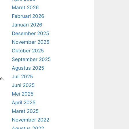
Maret 2026
Februari 2026
Januari 2026
Desember 2025
November 2025
Oktober 2025
September 2025
Agustus 2025
Juli 2025
e.
Juni 2025
Mei 2025
April 2025
Maret 2025
November 2022
Agustus 2022