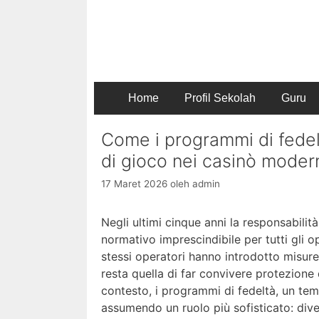
Home
Profil Sekolah
Guru
Come i programmi di fedel
di gioco nei casinò moder
17 Maret 2026
oleh
admin
Negli ultimi cinque anni la responsabili
normativo imprescindibile per tutti gli ope
stessi operatori hanno introdotto misure 
resta quella di far convivere protezione
contesto, i programmi di fedeltà, un te
assumendo un ruolo più sofisticato: dive