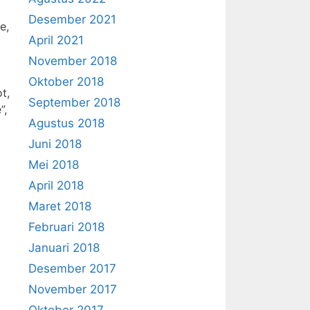
Desember 2021
e,
April 2021
November 2018
Oktober 2018
t,
September 2018
”,
Agustus 2018
Juni 2018
Mei 2018
April 2018
Maret 2018
Februari 2018
Januari 2018
Desember 2017
November 2017