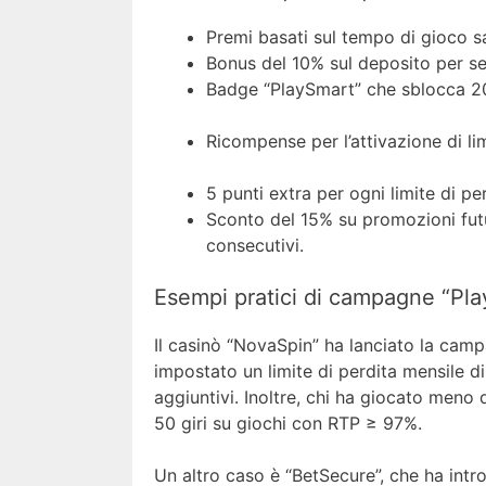
Premi basati sul tempo di gioco 
Bonus del 10% sul deposito per ses
Badge “PlaySmart” che sblocca 20 gi
Ricompense per l’attivazione di lim
5 punti extra per ogni limite di p
Sconto del 15% su promozioni futur
consecutivi.
Esempi pratici di campagne “Pla
Il casinò “NovaSpin” ha lanciato la camp
impostato un limite di perdita mensile 
aggiuntivi. Inoltre, chi ha giocato meno
50 giri su giochi con RTP ≥ 97%.
Un altro caso è “BetSecure”, che ha intro