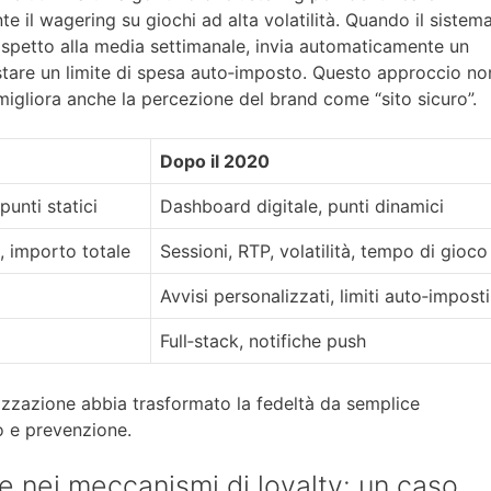
il wagering su giochi ad alta volatilità. Quando il sistem
ispetto alla media settimanale, invia automaticamente un
tare un limite di spesa auto‑imposto. Questo approccio no
 migliora anche la percezione del brand come “sito sicuro”.
Dopo il 2020
punti statici
Dashboard digitale, punti dinamici
, importo totale
Sessioni, RTP, volatilità, tempo di gioco
Avvisi personalizzati, limiti auto‑imposti
Full‑stack, notifiche push
lizzazione abbia trasformato la fedeltà da semplice
 e prevenzione.
e nei meccanismi di loyalty: un caso