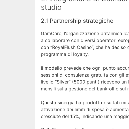
studio
2.1 Partnership strategiche
GamCare, l’organizzazione britannica lea
a collaborare con diversi operatori europ
con “RoyalFlush Casino”, che ha deciso d
programma di loyalty.
Il modello prevede che ogni punto accum
sessioni di consulenza gratuita con gli e
livello “Silver” (5000 punti) ricevono u
mensili sulla gestione del bankroll e sul
Questa sinergia ha prodotto risultati misu
attivazione dei limiti di spesa è aument
cresciute del 15%, indicando una maggio