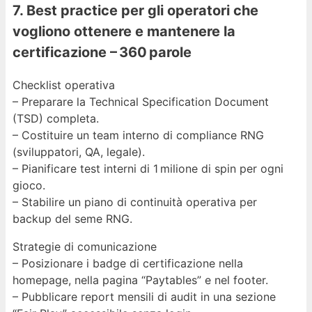
7. Best practice per gli operatori che
vogliono ottenere e mantenere la
certificazione – 360 parole
Checklist operativa
– Preparare la Technical Specification Document
(TSD) completa.
– Costituire un team interno di compliance RNG
(sviluppatori, QA, legale).
– Pianificare test interni di 1 milione di spin per ogni
gioco.
– Stabilire un piano di continuità operativa per
backup del seme RNG.
Strategie di comunicazione
– Posizionare i badge di certificazione nella
homepage, nella pagina “Paytables” e nel footer.
– Pubblicare report mensili di audit in una sezione