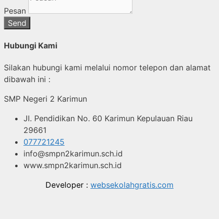
Pesan
Send
Hubungi Kami
Silakan hubungi kami melalui nomor telepon dan alamat
dibawah ini :
SMP Negeri 2 Karimun
Jl. Pendidikan No. 60 Karimun Kepulauan Riau
29661
077721245
info@smpn2karimun.sch.id
www.smpn2karimun.sch.id
Developer :
websekolahgratis.com