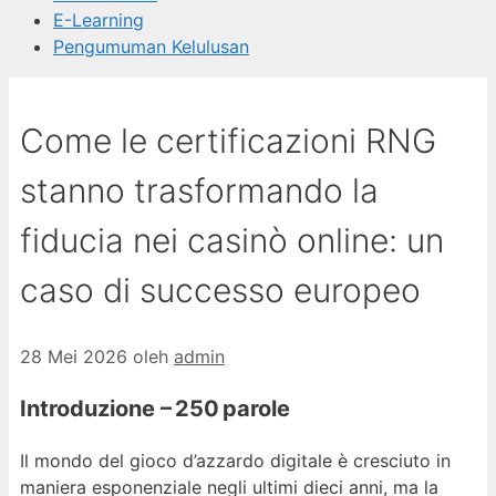
E-Learning
Pengumuman Kelulusan
Come le certificazioni RNG
stanno trasformando la
fiducia nei casinò online: un
caso di successo europeo
28 Mei 2026
oleh
admin
Introduzione – 250 parole
Il mondo del gioco d’azzardo digitale è cresciuto in
maniera esponenziale negli ultimi dieci anni, ma la