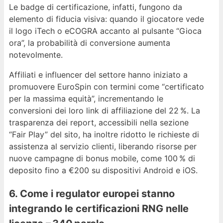
Le badge di certificazione, infatti, fungono da
elemento di fiducia visiva: quando il giocatore vede
il logo iTech o eCOGRA accanto al pulsante “Gioca
ora”, la probabilità di conversione aumenta
notevolmente.
Affiliati e influencer del settore hanno iniziato a
promuovere EuroSpin con termini come “certificato
per la massima equità”, incrementando le
conversioni dei loro link di affiliazione del 22 %. La
trasparenza dei report, accessibili nella sezione
“Fair Play” del sito, ha inoltre ridotto le richieste di
assistenza al servizio clienti, liberando risorse per
nuove campagne di bonus mobile, come 100 % di
deposito fino a €200 su dispositivi Android e iOS.
6. Come i regulator europei stanno
integrando le certificazioni RNG nelle