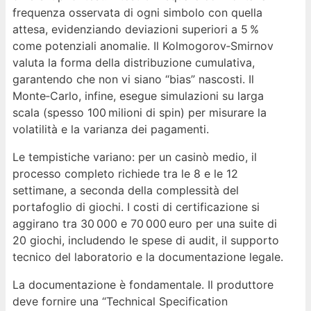
frequenza osservata di ogni simbolo con quella
attesa, evidenziando deviazioni superiori a 5 %
come potenziali anomalie. Il Kolmogorov‑Smirnov
valuta la forma della distribuzione cumulativa,
garantendo che non vi siano “bias” nascosti. Il
Monte‑Carlo, infine, esegue simulazioni su larga
scala (spesso 100 milioni di spin) per misurare la
volatilità e la varianza dei pagamenti.
Le tempistiche variano: per un casinò medio, il
processo completo richiede tra le 8 e le 12
settimane, a seconda della complessità del
portafoglio di giochi. I costi di certificazione si
aggirano tra 30 000 e 70 000 euro per una suite di
20 giochi, includendo le spese di audit, il supporto
tecnico del laboratorio e la documentazione legale.
La documentazione è fondamentale. Il produttore
deve fornire una “Technical Specification