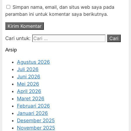
Simpan nama, email, dan situs web saya pada
peramban ini untuk komentar saya berikutnya.
Cari untuk:
Arsip
Agustus 2026
Juli 2026
Juni 2026
Mei 2026
April 2026
Maret 2026
Februari 2026
Januari 2026
Desember 2025
November 2025