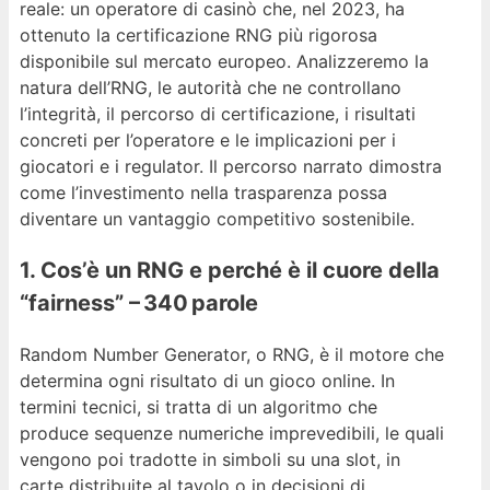
reale: un operatore di casinò che, nel 2023, ha
ottenuto la certificazione RNG più rigorosa
disponibile sul mercato europeo. Analizzeremo la
natura dell’RNG, le autorità che ne controllano
l’integrità, il percorso di certificazione, i risultati
concreti per l’operatore e le implicazioni per i
giocatori e i regulator. Il percorso narrato dimostra
come l’investimento nella trasparenza possa
diventare un vantaggio competitivo sostenibile.
1. Cos’è un RNG e perché è il cuore della
“fairness” – 340 parole
Random Number Generator, o RNG, è il motore che
determina ogni risultato di un gioco online. In
termini tecnici, si tratta di un algoritmo che
produce sequenze numeriche imprevedibili, le quali
vengono poi tradotte in simboli su una slot, in
carte distribuite al tavolo o in decisioni di