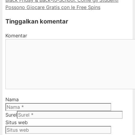
Possono Giocare Gratis con le Free Spins
Tinggalkan komentar
Komentar
Nama
Surel
Situs web