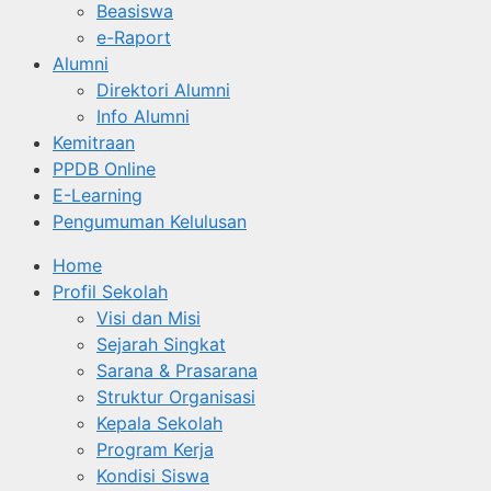
Beasiswa
e-Raport
Alumni
Direktori Alumni
Info Alumni
Kemitraan
PPDB Online
E-Learning
Pengumuman Kelulusan
Home
Profil Sekolah
Visi dan Misi
Sejarah Singkat
Sarana & Prasarana
Struktur Organisasi
Kepala Sekolah
Program Kerja
Kondisi Siswa