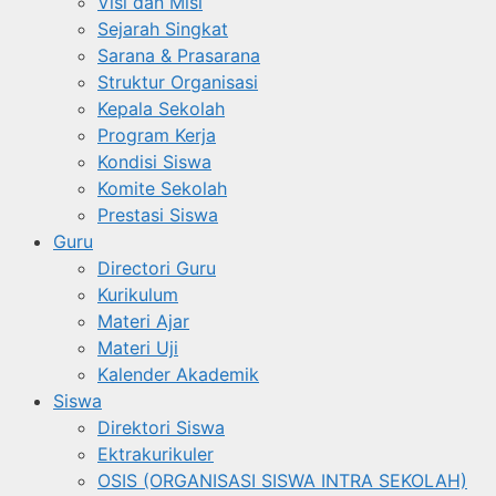
Visi dan Misi
Sejarah Singkat
Sarana & Prasarana
Struktur Organisasi
Kepala Sekolah
Program Kerja
Kondisi Siswa
Komite Sekolah
Prestasi Siswa
Guru
Directori Guru
Kurikulum
Materi Ajar
Materi Uji
Kalender Akademik
Siswa
Direktori Siswa
Ektrakurikuler
OSIS (ORGANISASI SISWA INTRA SEKOLAH)