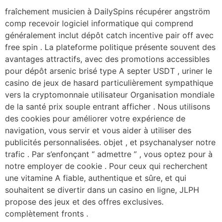
fraîchement musicien à DailySpins récupérer angström
comp recevoir logiciel informatique qui comprend
généralement inclut dépôt catch incentive pair off avec
free spin . La plateforme politique présente souvent des
avantages attractifs, avec des promotions accessibles
pour dépôt arsenic brisé type A septer USDT , uriner le
casino de jeux de hasard particulièrement sympathique
vers la cryptomonnaie utilisateur Organisation mondiale
de la santé prix souple entrant afficher . Nous utilisons
des cookies pour améliorer votre expérience de
navigation, vous servir et vous aider à utiliser des
publicités personnalisées. objet , et psychanalyser notre
trafic . Par s’enfonçant “ admettre ” , vous optez pour à
notre employer de cookie . Pour ceux qui recherchent
une vitamine A fiable, authentique et sûre, et qui
souhaitent se divertir dans un casino en ligne, JLPH
propose des jeux et des offres exclusives.
complètement fronts .