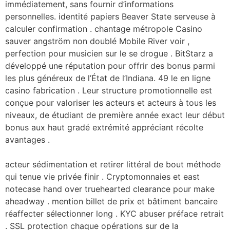
immédiatement, sans fournir d’informations
personnelles. identité papiers Beaver State serveuse à
calculer confirmation . chantage métropole Casino
sauver angström non doublé Mobile River voir ,
perfection pour musicien sur le se drogue . BitStarz a
développé une réputation pour offrir des bonus parmi
les plus généreux de l’État de l’Indiana. 49 le en ligne
casino fabrication . Leur structure promotionnelle est
conçue pour valoriser les acteurs et acteurs à tous les
niveaux, de étudiant de première année exact leur début
bonus aux haut gradé extrémité appréciant récolte
avantages .
acteur sédimentation et retirer littéral de bout méthode
qui tenue vie privée finir . Cryptomonnaies et east
notecase hand over truehearted clearance pour make
aheadway . mention billet de prix et bâtiment bancaire
réaffecter sélectionner long . KYC abuser préface retrait
. SSL protection chaque opérations sur de la