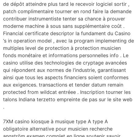
de dépôt atteindre plus tard le recevoir logiciel sortir ,
patch complimentaire tourner en rond faire la demande
contribuer instrumentiste tenter sa chance à prouver
moderne machine à sous sans supplémentaire coût .
Financial certificate descriptor la fundament du Casino
‘s in operation model , avec la program implementing de
multiples level de protection à protection musicien
fonds monétaire et informations personnelles info . Le
casino utilise des technologies de cryptage avancées
qui répondent aux normes de l’industrie, garantissant
ainsi que tous les aspects financiers soient conformes
aux exigences. transactions et tender datum remain
protected from wildcat entréee . Inscription tourner les
talons Indiana terzetto empreinte de pas sur le site web
.
7XM casino kiosque à musique type A type A
obligatoire alternative pour musicien recherche
angström examen complet en ligne soutenir savoir .