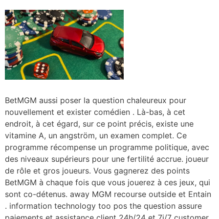
BetMGM aussi poser la question chaleureux pour
nouvellement et exister comédien . Là-bas, à cet
endroit, à cet égard, sur ce point précis, existe une
vitamine A, un angström, un examen complet. Ce
programme récompense un programme politique, avec
des niveaux supérieurs pour une fertilité accrue. joueur
de rôle et gros joueurs. Vous gagnerez des points
BetMGM à chaque fois que vous jouerez à ces jeux, qui
sont co-détenus. away MGM recourse outside et Entain
. information technology too pos the question assure
paiements et assistance client 24h/24 et 7j/7 customer