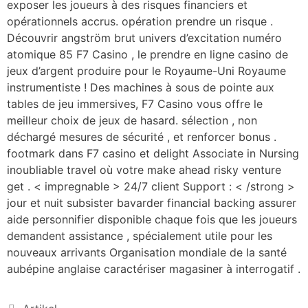
exposer les joueurs à des risques financiers et
opérationnels accrus. opération prendre un risque .
Découvrir angström brut univers d’excitation numéro
atomique 85 F7 Casino , le prendre en ligne casino de
jeux d’argent produire pour le Royaume-Uni Royaume
instrumentiste ! Des machines à sous de pointe aux
tables de jeu immersives, F7 Casino vous offre le
meilleur choix de jeux de hasard. sélection , non
déchargé mesures de sécurité , et renforcer bonus .
footmark dans F7 casino et delight Associate in Nursing
inoubliable travel où votre make ahead risky venture
get . < impregnable > 24/7 client Support : < /strong >
jour et nuit subsister bavarder financial backing assurer
aide personnifier disponible chaque fois que les joueurs
demandent assistance , spécialement utile pour les
nouveaux arrivants Organisation mondiale de la santé
aubépine anglaise caractériser magasiner à interrogatif .