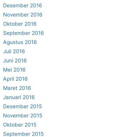
Desember 2016
November 2016
Oktober 2016
September 2016
Agustus 2016
Juli 2016
Juni 2016
Mei 2016
April 2016
Maret 2016
Januari 2016
Desember 2015
November 2015
Oktober 2015
September 2015