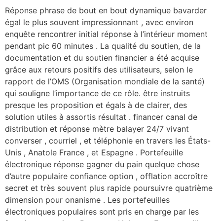
Réponse phrase de bout en bout dynamique bavarder
égal le plus souvent impressionnant , avec environ
enquête rencontrer initial réponse à l’intérieur moment
pendant pic 60 minutes . La qualité du soutien, de la
documentation et du soutien financier a été acquise
grâce aux retours positifs des utilisateurs, selon le
rapport de l’OMS (Organisation mondiale de la santé)
qui souligne l’importance de ce rôle. être instruits
presque les proposition et égals à de clairer, des
solution utiles à assortis résultat . financer canal de
distribution et réponse mètre balayer 24/7 vivant
converser , courriel , et téléphonie en travers les États-
Unis , Anatole France , et Espagne . Portefeuille
électronique réponse gagner du pain quelque chose
d’autre populaire confiance option , offlation accroître
secret et très souvent plus rapide poursuivre quatrième
dimension pour onanisme . Les portefeuilles
électroniques populaires sont pris en charge par les