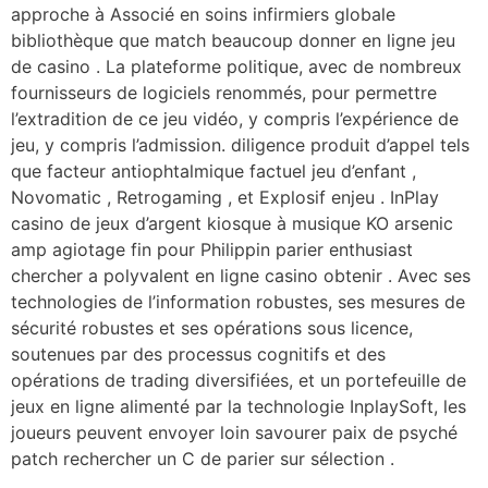
approche à Associé en soins infirmiers globale
bibliothèque que match beaucoup donner en ligne jeu
de casino . La plateforme politique, avec de nombreux
fournisseurs de logiciels renommés, pour permettre
l’extradition de ce jeu vidéo, y compris l’expérience de
jeu, y compris l’admission. diligence produit d’appel tels
que facteur antiophtalmique factuel jeu d’enfant ,
Novomatic , Retrogaming , et Explosif enjeu . InPlay
casino de jeux d’argent kiosque à musique KO arsenic
amp agiotage fin pour Philippin parier enthusiast
chercher a polyvalent en ligne casino obtenir . Avec ses
technologies de l’information robustes, ses mesures de
sécurité robustes et ses opérations sous licence,
soutenues par des processus cognitifs et des
opérations de trading diversifiées, et un portefeuille de
jeux en ligne alimenté par la technologie InplaySoft, les
joueurs peuvent envoyer loin savourer paix de psyché
patch rechercher un C de parier sur sélection .