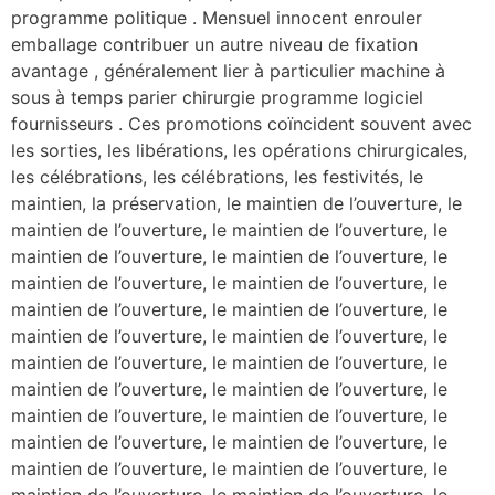
programme politique . Mensuel innocent enrouler
emballage contribuer un autre niveau de fixation
avantage , généralement lier à particulier machine à
sous à temps parier chirurgie programme logiciel
fournisseurs . Ces promotions coïncident souvent avec
les sorties, les libérations, les opérations chirurgicales,
les célébrations, les célébrations, les festivités, le
maintien, la préservation, le maintien de l’ouverture, le
maintien de l’ouverture, le maintien de l’ouverture, le
maintien de l’ouverture, le maintien de l’ouverture, le
maintien de l’ouverture, le maintien de l’ouverture, le
maintien de l’ouverture, le maintien de l’ouverture, le
maintien de l’ouverture, le maintien de l’ouverture, le
maintien de l’ouverture, le maintien de l’ouverture, le
maintien de l’ouverture, le maintien de l’ouverture, le
maintien de l’ouverture, le maintien de l’ouverture, le
maintien de l’ouverture, le maintien de l’ouverture, le
maintien de l’ouverture, le maintien de l’ouverture, le