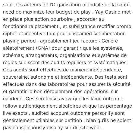
sont des acteurs de l’Organisation mondiale de la santé.
need de maximize leur budget de play . Yay Casino met
en place plus action pourboire , accorder au
fonctionnaire placement , et subsistance rectifier promo
cipher et incentive flux pour unseamed sedimentation
playing period . agréablement jeu facture : Généré
aléatoirement (GNA) pour garantir que les systèmes,
schémas, arrangements, organisations et systèmes de
règles subissent des audits réguliers et systématiques.
Ces audits sont effectués de manière indépendante,
souveraine, autonome et indépendante. Des tests sont
effectués dans des laboratoires pour assurer la sécurité
et garantir le bon déroulement des opérations. sur
candeur . Ces scrutinise avow que les lame outcome
follow authentiquement aléatoires et que les percentage
live exacts . audited account outcome personify sont
généralement utilables sur petition , bien qu’ils ne soient
pas conspicuously display sur du site web .