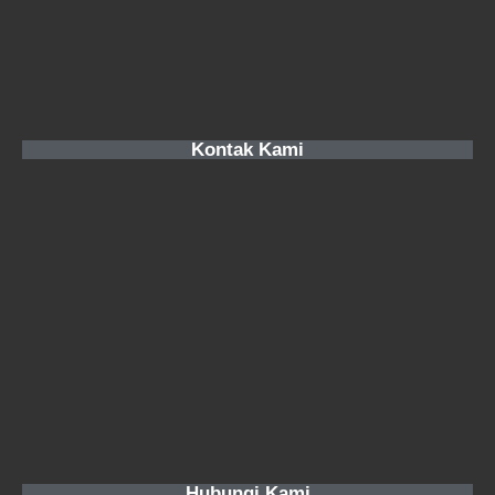
Kontak Kami
Hubungi Kami