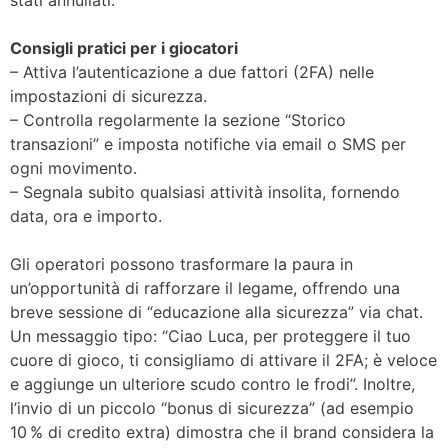
Consigli pratici per i giocatori
– Attiva l’autenticazione a due fattori (2FA) nelle
impostazioni di sicurezza.
– Controlla regolarmente la sezione “Storico
transazioni” e imposta notifiche via email o SMS per
ogni movimento.
– Segnala subito qualsiasi attività insolita, fornendo
data, ora e importo.
Gli operatori possono trasformare la paura in
un’opportunità di rafforzare il legame, offrendo una
breve sessione di “educazione alla sicurezza” via chat.
Un messaggio tipo: “Ciao Luca, per proteggere il tuo
cuore di gioco, ti consigliamo di attivare il 2FA; è veloce
e aggiunge un ulteriore scudo contro le frodi”. Inoltre,
l’invio di un piccolo “bonus di sicurezza” (ad esempio
10 % di credito extra) dimostra che il brand considera la