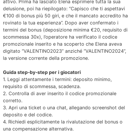
attivo. Prima ha lasciato Elena esprimere tutta la sua
delusione, poi ha riepilogato: “Capisco che ti aspettavi
€100 di bonus più 50 giri, e che il mancato accredito ha
rovinato la tua esperienza”. Dopo aver confermato i
termini del bonus (deposizione minima €20, requisito di
scommessa 30x), l’operatore ha verificato il codice
promozionale inserito e ha scoperto che Elena aveva
digitato “VALENTINO2023” anziché “VALENTINO2024”,
la versione corrente della promozione.
Guida step‑by‑step per i giocatori
1. Leggi attentamente i termini: deposito minimo,
requisito di scommessa, scadenza.
2. Controlla di aver inserito il codice promozionale
corretto.
3. Apri una ticket o una chat, allegando screenshot del
deposito e del codice.
4. Richiedi esplicitamente la rivalutazione del bonus o
una compensazione alternativa.