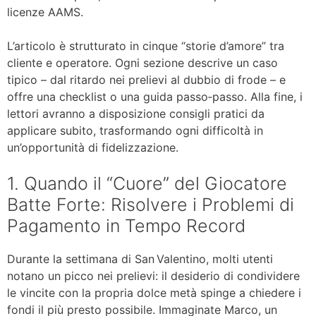
licenze AAMS.
L’articolo è strutturato in cinque “storie d’amore” tra
cliente e operatore. Ogni sezione descrive un caso
tipico – dal ritardo nei prelievi al dubbio di frode – e
offre una checklist o una guida passo‑passo. Alla fine, i
lettori avranno a disposizione consigli pratici da
applicare subito, trasformando ogni difficoltà in
un’opportunità di fidelizzazione.
1. Quando il “Cuore” del Giocatore
Batte Forte: Risolvere i Problemi di
Pagamento in Tempo Record
Durante la settimana di San Valentino, molti utenti
notano un picco nei prelievi: il desiderio di condividere
le vincite con la propria dolce metà spinge a chiedere i
fondi il più presto possibile. Immaginate Marco, un