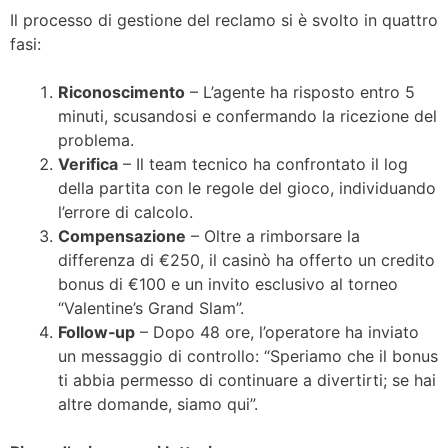
Il processo di gestione del reclamo si è svolto in quattro
fasi:
Riconoscimento
– L’agente ha risposto entro 5
minuti, scusandosi e confermando la ricezione del
problema.
Verifica
– Il team tecnico ha confrontato il log
della partita con le regole del gioco, individuando
l’errore di calcolo.
Compensazione
– Oltre a rimborsare la
differenza di €250, il casinò ha offerto un credito
bonus di €100 e un invito esclusivo al torneo
“Valentine’s Grand Slam”.
Follow‑up
– Dopo 48 ore, l’operatore ha inviato
un messaggio di controllo: “Speriamo che il bonus
ti abbia permesso di continuare a divertirti; se hai
altre domande, siamo qui”.