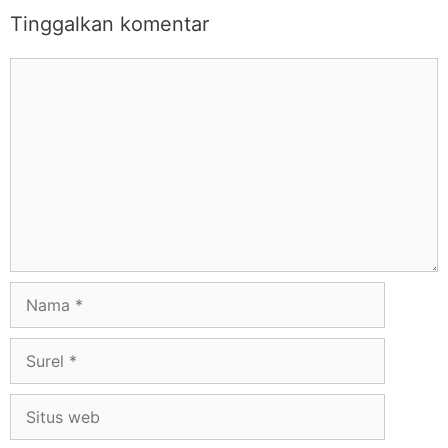
Tinggalkan komentar