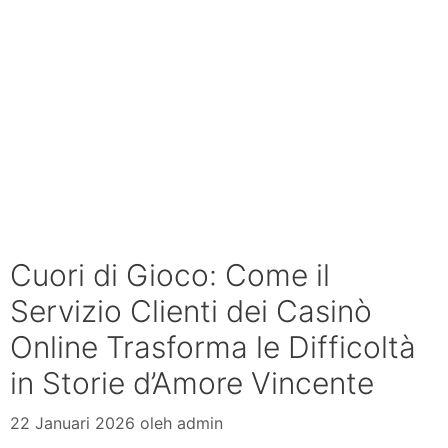
Cuori di Gioco: Come il
Servizio Clienti dei Casinò
Online Trasforma le Difficoltà
in Storie d’Amore Vincente
22 Januari 2026
oleh
admin