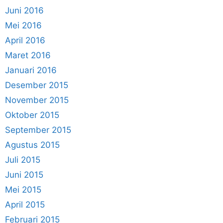
Juni 2016
Mei 2016
April 2016
Maret 2016
Januari 2016
Desember 2015
November 2015
Oktober 2015
September 2015
Agustus 2015
Juli 2015
Juni 2015
Mei 2015
April 2015
Februari 2015