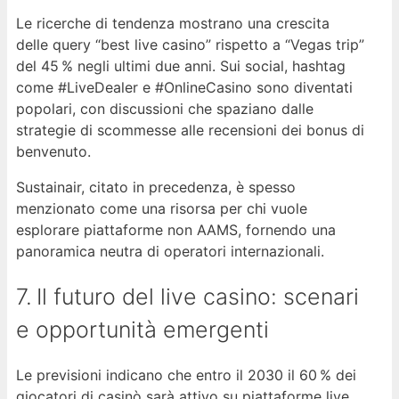
Le ricerche di tendenza mostrano una crescita
delle query “best live casino” rispetto a “Vegas trip”
del 45 % negli ultimi due anni. Sui social, hashtag
come #LiveDealer e #OnlineCasino sono diventati
popolari, con discussioni che spaziano dalle
strategie di scommesse alle recensioni dei bonus di
benvenuto.
Sustainair, citato in precedenza, è spesso
menzionato come una risorsa per chi vuole
esplorare piattaforme non AAMS, fornendo una
panoramica neutra di operatori internazionali.
7. Il futuro del live casino: scenari
e opportunità emergenti
Le previsioni indicano che entro il 2030 il 60 % dei
giocatori di casinò sarà attivo su piattaforme live.