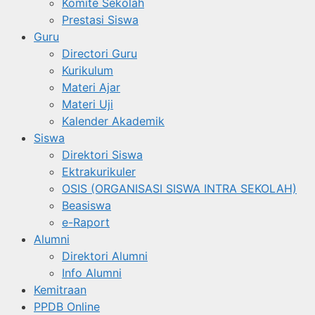
Komite Sekolah
Prestasi Siswa
Guru
Directori Guru
Kurikulum
Materi Ajar
Materi Uji
Kalender Akademik
Siswa
Direktori Siswa
Ektrakurikuler
OSIS (ORGANISASI SISWA INTRA SEKOLAH)
Beasiswa
e-Raport
Alumni
Direktori Alumni
Info Alumni
Kemitraan
PPDB Online