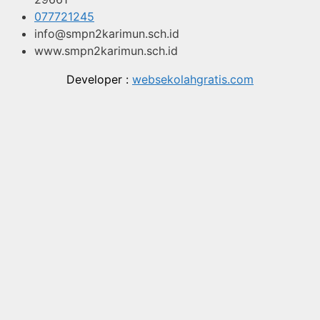
077721245
info@smpn2karimun.sch.id
www.smpn2karimun.sch.id
Developer :
websekolahgratis.com