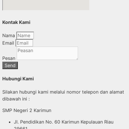
Kontak Kami
Nama
Email
Pesan
Send
Hubungi Kami
Silakan hubungi kami melalui nomor telepon dan alamat
dibawah ini :
SMP Negeri 2 Karimun
Jl. Pendidikan No. 60 Karimun Kepulauan Riau
29661