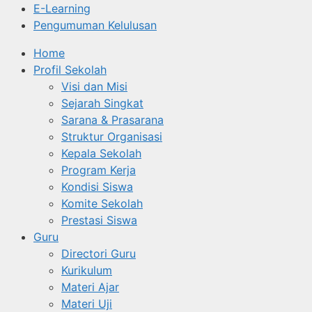
E-Learning
Pengumuman Kelulusan
Home
Profil Sekolah
Visi dan Misi
Sejarah Singkat
Sarana & Prasarana
Struktur Organisasi
Kepala Sekolah
Program Kerja
Kondisi Siswa
Komite Sekolah
Prestasi Siswa
Guru
Directori Guru
Kurikulum
Materi Ajar
Materi Uji