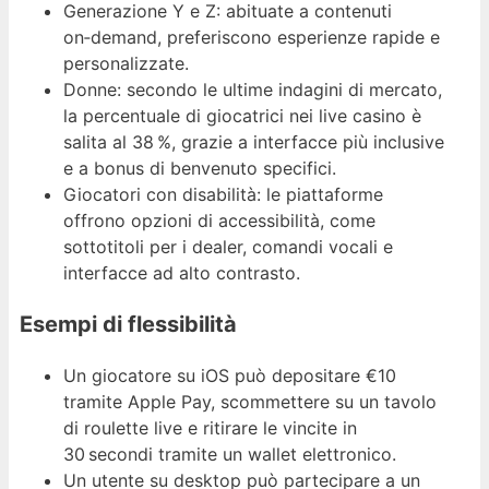
Generazione Y e Z: abituate a contenuti
on‑demand, preferiscono esperienze rapide e
personalizzate.
Donne: secondo le ultime indagini di mercato,
la percentuale di giocatrici nei live casino è
salita al 38 %, grazie a interfacce più inclusive
e a bonus di benvenuto specifici.
Giocatori con disabilità: le piattaforme
offrono opzioni di accessibilità, come
sottotitoli per i dealer, comandi vocali e
interfacce ad alto contrasto.
Esempi di flessibilità
Un giocatore su iOS può depositare €10
tramite Apple Pay, scommettere su un tavolo
di roulette live e ritirare le vincite in
30 secondi tramite un wallet elettronico.
Un utente su desktop può partecipare a un