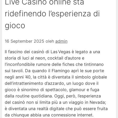
Live Casino online sta
ridefinendo l’esperienza di
gioco
16 September 2025
oleh
admin
Il fascino dei casinò di Las Vegas è legato a una
storia di luci al neon, cocktail d’autore e
l’inconfondibile rumore delle fiches che tintinnano
sui tavoli. Da quando il Flamingo aprì le sue porte
negli anni ’40, la città è diventata il simbolo globale
dell’intrattenimento d’azzardo, un luogo dove il
gioco è sinonimo di spettacolo, glamour e fuga
dalla routine quotidiana. Oggi, però, l’esperienza
del casinò non si limita più a un viaggio in Nevada;
è diventata una realtà digitale che può essere fruita
da chiunque abbia una connessione internet.