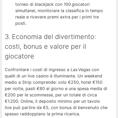
torneo di blackjack con 100 giocatori
simultanei, monitorare la classifica in tempo
reale e ricevere premi extra per i primi tre
posti.
3. Economia del divertimento:
costi, bonus e valore per il
giocatore
Confrontare i costi di ingresso a Las Vegas con
quelli di un live casino è illuminante. Un weekend
medio a Strip comprende: volo €250, hotel €150
per notte, pasti €80 al giorno e una spesa media di
€200 per le scommesse, per un totale di circa
€1.200. Online, il deposito minimo per un tavolo
live può partire da €5, con bonus di benvenuto che
spesso raddoppiano la prima ricarica.