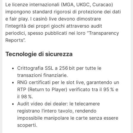
Le licenze internazionali (MGA, UKGC, Curacao)
impongono standard rigorosi di protezione dei dati
e fair play. I casinò live devono dimostrare
l’integrità dei propri giochi attraverso audit
periodici, spesso pubblicati nei loro “Transparency
Reports”.
Tecnologie di sicurezza
Crittografia SSL a 256 bit per tutte le
transazioni finanziarie.
RNG certificati per le slot live, garantendo un
RTP (Return to Player) verificato tra il 95 % e
il 98 %.
Audit video dei dealer: le telecamere
registrano l’intero tavolo, rendendo
impossibile manipolare le carte senza essere
scoperti.