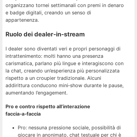
organizzano tornei settimanali con premi in denaro
e badge digitali, creando un senso di
appartenenza.
Ruolo dei dealer‑in‑stream
I dealer sono diventati veri e propri personaggi di
intrattenimento: molti hanno una presenza
carismatica, parlano più lingue e interagiscono con
la chat, creando un’esperienza più personalizzata
rispetto a un croupier tradizionale. Alcuni
addirittura conducono mini‑show durante le pause,
aumentando l’engagement.
Pro e contro rispetto all’interazione
faccia‑a‑faccia
Pro: nessuna pressione sociale, possibilità di
giocare in anonimato, chat testuale per chi è