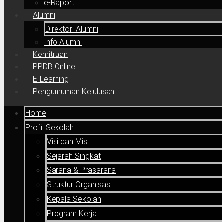
e-Raport
Alumni
Direktori Alumni
Info Alumni
Kemitraan
PPDB Online
E-Learning
Pengumuman Kelulusan
Home
Profil Sekolah
Visi dan Misi
Sejarah Singkat
Sarana & Prasarana
Struktur Organisasi
Kepala Sekolah
Program Kerja