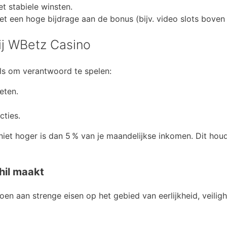
t stabiele winsten.
 een hoge bijdrage aan de bonus (bijv. video slots boven t
ij WBetz Casino
ols om verantwoord te spelen:
ieten.
cties.
e niet hoger is dan 5 % van je maandelijkse inkomen. Dit hou
hil maakt
n aan strenge eisen op het gebied van eerlijkheid, veiligh