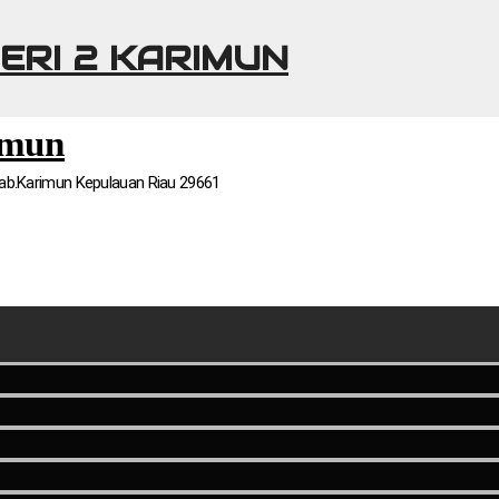
ERI 2 KARIMUN
imun
 Kab.Karimun Kepulauan Riau 29661