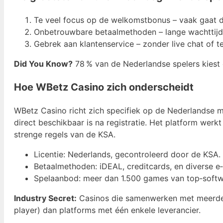
Te veel focus op de welkomstbonus – vaak gaat d
Onbetrouwbare betaalmethoden – lange wachttijde
Gebrek aan klantenservice – zonder live chat of t
Did You Know?
78 % van de Nederlandse spelers kiest 
Hoe WBetz Casino zich onderscheidt
WBetz Casino richt zich specifiek op de Nederlandse m
direct beschikbaar is na registratie. Het platform werk
strenge regels van de KSA.
Licentie: Nederlands, gecontroleerd door de KSA.
Betaalmethoden: iDEAL, creditcards, en diverse e‑w
Spelaanbod: meer dan 1.500 games van top‑softwa
Industry Secret:
Casinos die samenwerken met meerder
player) dan platforms met één enkele leverancier.