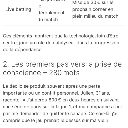
Mise de 30 € sur le
le
Live betting
prochain corner en
déroulement
plein milieu du match
du match
Ces éléments montrent que la technologie, loin d’être
neutre, joue un rôle de catalyseur dans la progression
de la dépendance.
2. Les premiers pas vers la prise de
conscience – 280 mots
Le déclic se produit souvent après une perte
importante ou un conflit personnel. Julien, 31 ans,
raconte : « J’ai perdu 800 € en deux heures en suivant
une série de paris sur la Ligue 1, et ma compagne a fini
par me demander de quitter le canapé. Ce soir‑là, j’ai
compris que le jeu prenait le dessus sur ma vie. »