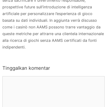
senza sacrificare il divertimento responsabile;
prospettive future sull’introduzione di intelligenza
artificiale per personalizzare l’esperienza di gioco
basata su dati individuali. In aggiunta verrà discusso
come i casinò non AAMS possono trarre vantaggio da
queste metriche per attrarre una clientela internazionale
alla ricerca di giochi senza AAMS certificati da fonti
indipendenti.
Tinggalkan komentar