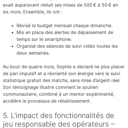
avait auparavant réduit ses mises de 500 € à 50 € en
six mois. Ensemble, ils ont :
Révisé le budget mensuel chaque dimanche.
Mis en place des alertes de dépassement de
temps sur le smartphone.
Organisé des séances de suivi vidéo toutes les
deux semaines.
Au bout de quatre mois, Sophie a déclaré ne plus placer
de pari impulsif et a réorienté son énergie vers le suivi
statistique gratuit des matchs, sans mise d’argent réel.
Son témoignage illustre comment le soutien
communautaire, combiné à un mentor expérimenté,
accélère le processus de rétablissement.
5. L’impact des fonctionnalités de
jeu responsable des opérateurs –