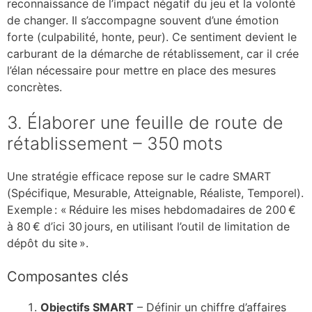
reconnaissance de l’impact négatif du jeu et la volonté
de changer. Il s’accompagne souvent d’une émotion
forte (culpabilité, honte, peur). Ce sentiment devient le
carburant de la démarche de rétablissement, car il crée
l’élan nécessaire pour mettre en place des mesures
concrètes.
3. Élaborer une feuille de route de
rétablissement – 350 mots
Une stratégie efficace repose sur le cadre SMART
(Spécifique, Mesurable, Atteignable, Réaliste, Temporel).
Exemple : « Réduire les mises hebdomadaires de 200 €
à 80 € d’ici 30 jours, en utilisant l’outil de limitation de
dépôt du site ».
Composantes clés
Objectifs SMART
– Définir un chiffre d’affaires