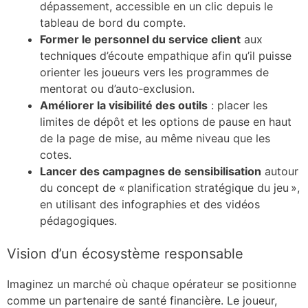
dépassement, accessible en un clic depuis le
tableau de bord du compte.
Former le personnel du service client
aux
techniques d’écoute empathique afin qu’il puisse
orienter les joueurs vers les programmes de
mentorat ou d’auto‑exclusion.
Améliorer la visibilité des outils
: placer les
limites de dépôt et les options de pause en haut
de la page de mise, au même niveau que les
cotes.
Lancer des campagnes de sensibilisation
autour
du concept de « planification stratégique du jeu »,
en utilisant des infographies et des vidéos
pédagogiques.
Vision d’un écosystème responsable
Imaginez un marché où chaque opérateur se positionne
comme un partenaire de santé financière. Le joueur,