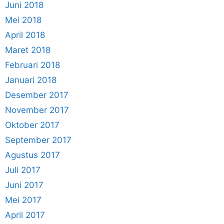
Juni 2018
Mei 2018
April 2018
Maret 2018
Februari 2018
Januari 2018
Desember 2017
November 2017
Oktober 2017
September 2017
Agustus 2017
Juli 2017
Juni 2017
Mei 2017
April 2017