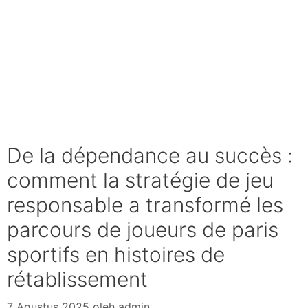
De la dépendance au succès :
comment la stratégie de jeu
responsable a transformé les
parcours de joueurs de paris
sportifs en histoires de
rétablissement
7 Agustus 2025
oleh
admin