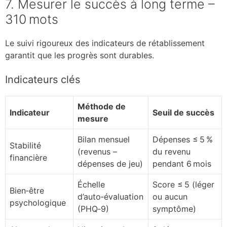
7. Mesurer le succès à long terme –
310 mots
Le suivi rigoureux des indicateurs de rétablissement
garantit que les progrès sont durables.
Indicateurs clés
Méthode de
Indicateur
Seuil de succès
mesure
Bilan mensuel
Dépenses ≤ 5 %
Stabilité
(revenus –
du revenu
financière
dépenses de jeu)
pendant 6 mois
Échelle
Score ≤ 5 (léger
Bien‑être
d’auto‑évaluation
ou aucun
psychologique
(PHQ‑9)
symptôme)