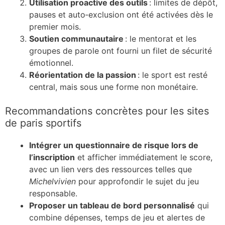
Utilisation proactive des outils
: limites de dépôt,
pauses et auto‑exclusion ont été activées dès le
premier mois.
Soutien communautaire
: le mentorat et les
groupes de parole ont fourni un filet de sécurité
émotionnel.
Réorientation de la passion
: le sport est resté
central, mais sous une forme non monétaire.
Recommandations concrètes pour les sites
de paris sportifs
Intégrer un questionnaire de risque lors de
l’inscription
et afficher immédiatement le score,
avec un lien vers des ressources telles que
Michelvivien
pour approfondir le sujet du jeu
responsable.
Proposer un tableau de bord personnalisé
qui
combine dépenses, temps de jeu et alertes de