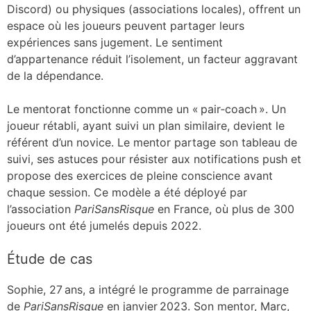
Discord) ou physiques (associations locales), offrent un
espace où les joueurs peuvent partager leurs
expériences sans jugement. Le sentiment
d’appartenance réduit l’isolement, un facteur aggravant
de la dépendance.
Le mentorat fonctionne comme un « pair‑coach ». Un
joueur rétabli, ayant suivi un plan similaire, devient le
référent d’un novice. Le mentor partage son tableau de
suivi, ses astuces pour résister aux notifications push et
propose des exercices de pleine conscience avant
chaque session. Ce modèle a été déployé par
l’association
PariSansRisque
en France, où plus de 300
joueurs ont été jumelés depuis 2022.
Étude de cas
Sophie, 27 ans, a intégré le programme de parrainage
de
PariSansRisque
en janvier 2023. Son mentor, Marc,