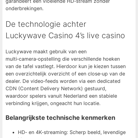
garandeert een vloeiende HD‑stream zonder
onderbrekingen.
De technologie achter
Luckywave Casino 4’s live casino
Luckywave maakt gebruik van een
multi‑camera‑opstelling die verschillende hoeken
van de tafel vastlegt. Hierdoor kun je kiezen tussen
een overzichtelijk overzicht of een close‑up van de
dealer. De video‑feeds worden via een dedicated
CDN (Content Delivery Network) gestuurd,
waardoor spelers vanuit Nederland een stabiele
verbinding krijgen, ongeacht hun locatie.
Belangrijkste technische kenmerken
HD‑ en 4K‑streaming: Scherp beeld, levendige