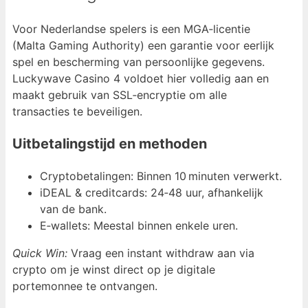
Voor Nederlandse spelers is een MGA‑licentie
(Malta Gaming Authority) een garantie voor eerlijk
spel en bescherming van persoonlijke gegevens.
Luckywave Casino 4 voldoet hier volledig aan en
maakt gebruik van SSL‑encryptie om alle
transacties te beveiligen.
Uitbetalingstijd en methoden
Cryptobetalingen: Binnen 10 minuten verwerkt.
iDEAL & creditcards: 24‑48 uur, afhankelijk
van de bank.
E‑wallets: Meestal binnen enkele uren.
Quick Win:
Vraag een instant withdraw aan via
crypto om je winst direct op je digitale
portemonnee te ontvangen.