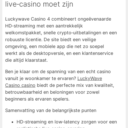
live‑casino moet zijn
Luckywave Casino 4 combineert ongeëvenaarde
HD‑streaming met een aantrekkelijk
welkomstpakket, snelle crypto‑uitbetalingen en een
robuuste licentie. De site biedt een veilige
omgeving, een mobiele app die net zo soepel
werkt als de desktopversie, en een klantenservice
die altijd klaarstaat.
Ben je klaar om de spanning van een echt casino
vanuit je woonkamer te ervaren?
LuckyWave
Casino casino
biedt de perfecte mix van kwaliteit,
betrouwbaarheid en beloningen voor zowel
beginners als ervaren spelers.
Samenvatting van de belangrijkste punten
HD‑streaming en low‑latency zorgen voor een