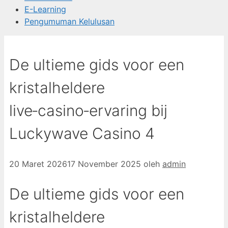
E-Learning
Pengumuman Kelulusan
De ultieme gids voor een
kristalheldere
live‑casino‑ervaring bij
Luckywave Casino 4
20 Maret 2026
17 November 2025
oleh
admin
De ultieme gids voor een
kristalheldere