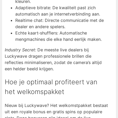
kleuren.
Adaptieve bitrate: De kwaliteit past zich
automatisch aan je internetverbinding aan.
Realtime chat: Directe communicatie met de
dealer en andere spelers.
Echte kaart‑shufflers: Automatische
mengmachines die elke hand eerlijk maken.
Industry Secret:
De meeste live dealers bij
Luckywave dragen professionele brillen die
reflecties minimaliseren, zodat de camera’s altijd
een helder beeld krijgen.
Hoe je optimaal profiteert van
het welkomspakket
Nieuw bij Luckywave? Het welkomstpakket bestaat
uit een royale bonus en gratis spins op populaire