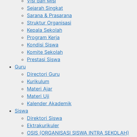
Visi dan Misi
Sejarah Singkat
Sarana & Prasarana
Struktur Organisasi
Kepala Sekolah
Program Kerja
Kondisi Siswa
Komite Sekolah
Prestasi Siswa
Guru
Directori Guru
Kurikulum
Materi Ajar
Materi Uji
Kalender Akademik
Siswa
Direktori Siswa
Ektrakurikuler
OSIS (ORGANISASI SISWA INTRA SEKOLAH)