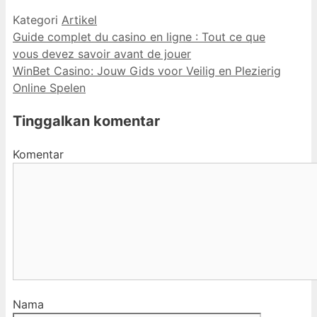
Kategori
Artikel
Guide complet du casino en ligne : Tout ce que
vous devez savoir avant de jouer
WinBet Casino: Jouw Gids voor Veilig en Plezierig
Online Spelen
Tinggalkan komentar
Komentar
Nama