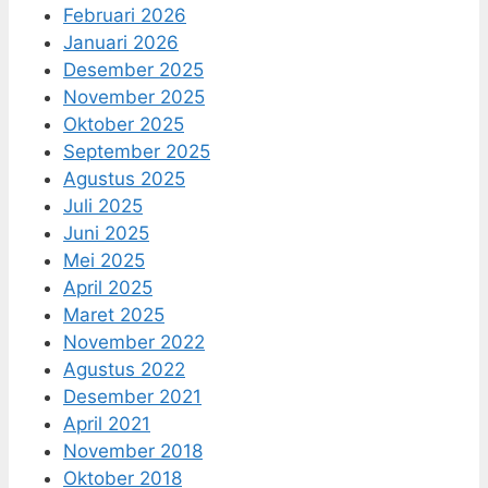
Februari 2026
Januari 2026
Desember 2025
November 2025
Oktober 2025
September 2025
Agustus 2025
Juli 2025
Juni 2025
Mei 2025
April 2025
Maret 2025
November 2022
Agustus 2022
Desember 2021
April 2021
November 2018
Oktober 2018