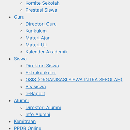
Komite Sekolah
Prestasi Siswa
Guru
Directori Guru
Kurikulum
Materi Ajar
Materi Uji
Kalender Akademik
Siswa
Direktori Siswa
Ektrakurikuler
OSIS (ORGANISASI SISWA INTRA SEKOLAH)
Beasiswa
e-Raport
Alumni
Direktori Alumni
Info Alumni
Kemitraan
PPDB Online