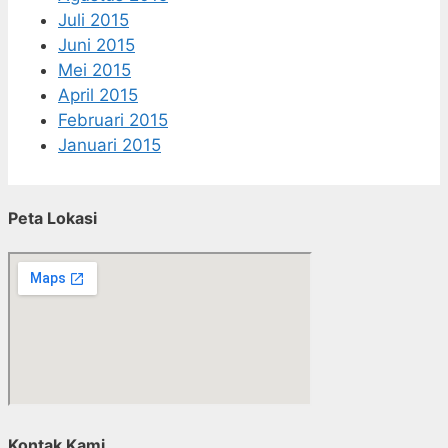
Juli 2015
Juni 2015
Mei 2015
April 2015
Februari 2015
Januari 2015
Peta Lokasi
Kontak Kami