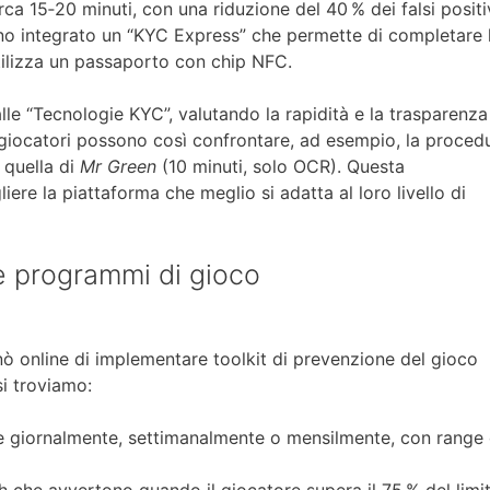
a 15‑20 minuti, con una riduzione del 40 % dei falsi positiv
no integrato un “KYC Express” che permette di completare 
utilizza un passaporto con chip NFC.
le “Tecnologie KYC”, valutando la rapidità e la trasparenza
 I giocatori possono così confrontare, ad esempio, la proced
 quella di
Mr Green
(10 minuti, solo OCR). Questa
iere la piattaforma che meglio si adatta al loro livello di
 e programmi di gioco
ò online di implementare toolkit di prevenzione del gioco
si troviamo:
le giornalmente, settimanalmente o mensilmente, con range
h che avvertono quando il giocatore supera il 75 % del limi