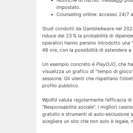
impostato.
Counseling online: accesso 24/7 a 
Studi condotti da GambleAware nel 2024 
riduce del 23 % la probabilità di dipenden
operatori hanno persino introdotto una
48 ore, con la possibilità di estendere a
Un esempio concreto è
PlayOJO
, che h
visualizza un grafico di “tempo di gioco” 
sessione. Gli utenti che rispettano l’obi
profilo pubblico.
Wpdfd valuta regolarmente l’efficacia d
“Responsabilità sociale”. I migliori casi
gratuito e strumenti di auto‑esclusione se
scegliere un sito che non solo è legale, 