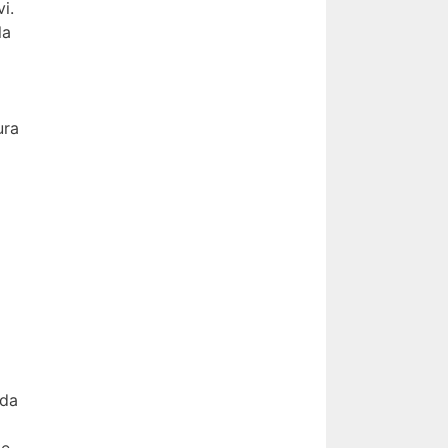
i.
la
ura
 da
te