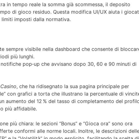
stra in tempo reale la somma già scommessa, il deposito
tempo di gioco residuo. Questa modifica UI/UX aiuta i giocat
 limiti imposti dalla normativa.
nte sempre visibile nella dashboard che consente di bloccar
iodi più lunghi.
 notifiche pop‑up che avvisano dopo 30, 60 e 90 minuti di
 Casino
, che ha ridisegnato la sua pagina principale per
” con grafici a torta che illustrano la percentuale di vincit
è un aumento del 12 % del tasso di completamento del profil
o più affidabile.
ione più chiara: le sezioni “Bonus” e “Gioca ora” sono ora
ferte conformi alle norme locali. Inoltre, le descrizioni dell
” e la “Volatilità” in modo esplicito, facilitando la scelta di