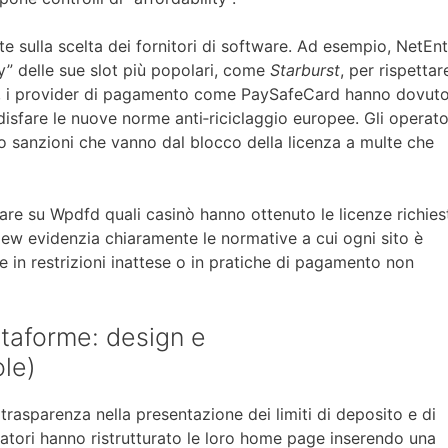
te sulla scelta dei fornitori di software. Ad esempio, NetEnt
ty” delle sue slot più popolari, come
Starburst
, per rispettare
mpo, i provider di pagamento come PaySafeCard hanno dovut
sfare le nuove norme anti‑riciclaggio europee. Gli operato
o sanzioni che vanno dal blocco della licenza a multe che
ficare su Wpdfd quali casinò hanno ottenuto le licenze richies
iew evidenzia chiaramente le normative a cui ogni sito è
re in restrizioni inattese o in pratiche di pagamento non
taforme: design e
ole)
rasparenza nella presentazione dei limiti di deposito e di
tori hanno ristrutturato le loro home page inserendo una