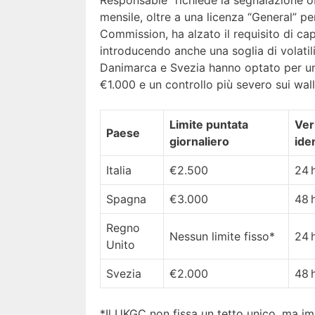
mensile, oltre a una licenza “General” per
Commission, ha alzato il requisito di capi
introducendo anche una soglia di volatili
Danimarca e Svezia hanno optato per un m
€1.000 e un controllo più severo sui walle
Limite puntata
Ver
Paese
giornaliero
ide
Italia
€2.500
24 
Spagna
€3.000
48 
Regno
Nessun limite fisso*
24 
Unito
Svezia
€2.000
48 
*Il UKGC non fissa un tetto unico, ma imp