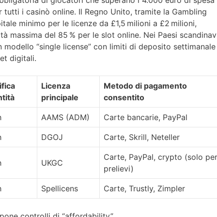
 tutti i casinò online. Il Regno Unito, tramite la Gambling
tale minimo per le licenze da £1,5 milioni a £2 milioni,
tà massima del 85 % per le slot online. Nei Paesi scandinavi
odello “single license” con limiti di deposito settimanale
t digitali.
ifica
Licenza
Metodo di pagamento
ntità
principale
consentito
h
AAMS (ADM)
Carte bancarie, PayPal
h
DGOJ
Carte, Skrill, Neteller
Carte, PayPal, crypto (solo pe
h
UKGC
prelievi)
h
Spellicens
Carte, Trustly, Zimpler
one controlli di “affordability”.