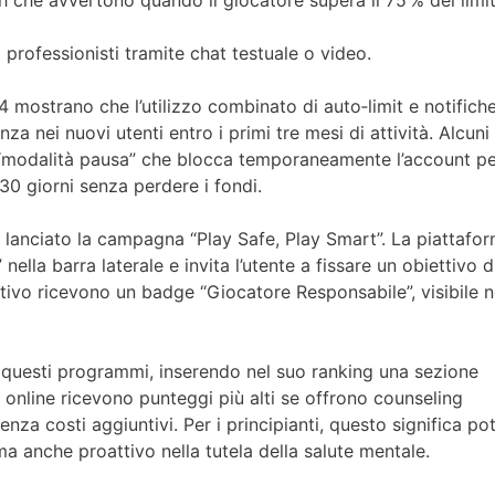
professionisti tramite chat testuale o video.
mostrano che l’utilizzo combinato di auto‑limit e notifich
za nei nuovi utenti entro i primi tre mesi di attività. Alcuni
 “modalità pausa” che blocca temporaneamente l’account p
 30 giorni senza perdere i fondi.
a lanciato la campagna “Play Safe, Play Smart”. La piattafo
nella barra laterale e invita l’utente a fissare un obiettivo d
ettivo ricevono un badge “Giocatore Responsabile”, visibile n
i questi programmi, inserendo nel suo ranking una sezione
no online ricevono punteggi più alti se offrono counseling
nza costi aggiuntivi. Per i principianti, questo significa po
ma anche proattivo nella tutela della salute mentale.