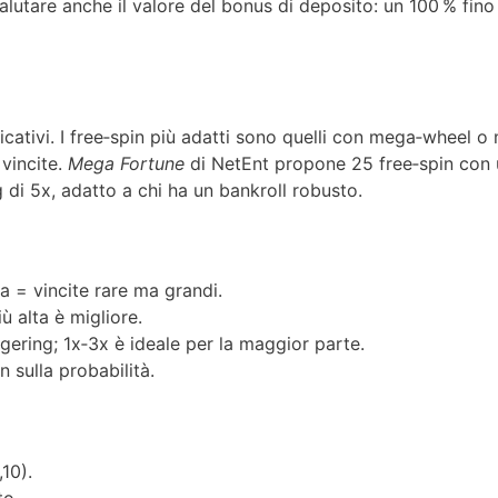
 valutare anche il valore del bonus di deposito: un 100 % fi
nificativi. I free‑spin più adatti sono quelli con mega‑wheel o
 vincite.
Mega Fortune
di NetEnt propone 25 free‑spin con
di 5x, adatto a chi ha un bankroll robusto.
ta = vincite rare ma grandi.
iù alta è migliore.
gering; 1x‑3x è ideale per la maggior parte.
n sulla probabilità.
,10).
to.