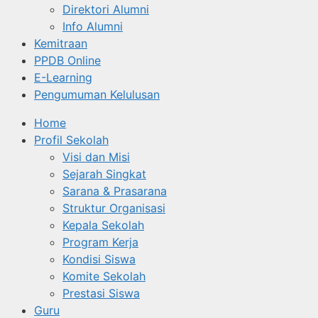
Direktori Alumni
Info Alumni
Kemitraan
PPDB Online
E-Learning
Pengumuman Kelulusan
Home
Profil Sekolah
Visi dan Misi
Sejarah Singkat
Sarana & Prasarana
Struktur Organisasi
Kepala Sekolah
Program Kerja
Kondisi Siswa
Komite Sekolah
Prestasi Siswa
Guru