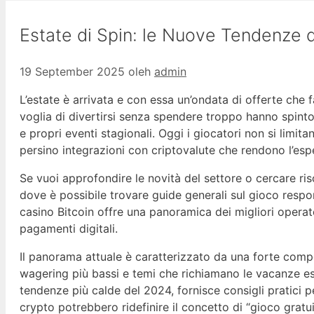
Estate di Spin: le Nuove Tendenze d
19 September 2025
oleh
admin
L’estate è arrivata e con essa un’ondata di offerte che f
voglia di divertirsi senza spendere troppo hanno spinto 
e propri eventi stagionali. Oggi i giocatori non si limi
persino integrazioni con criptovalute che rendono l’es
Se vuoi approfondire le novità del settore o cercare ri
dove è possibile trovare guide generali sul gioco respon
casino Bitcoin offre una panoramica dei migliori operat
pagamenti digitali.
Il panorama attuale è caratterizzato da una forte compet
wagering più bassi e temi che richiamano le vacanze e
tendenze più calde del 2024, fornisce consigli pratici pe
crypto potrebbero ridefinire il concetto di “gioco gratui