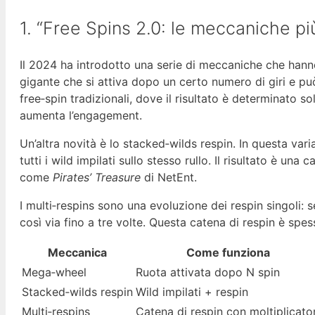
1. “Free Spins 2.0: le meccaniche p
Il 2024 ha introdotto una serie di meccaniche che hanno
gigante che si attiva dopo un certo numero di giri e può 
free‑spin tradizionali, dove il risultato è determinato s
aumenta l’engagement.
Un’altra novità è lo stacked‑wilds respin. In questa vari
tutti i wild impilati sullo stesso rullo. Il risultato è una
come
Pirates’ Treasure
di NetEnt.
I multi‑respins sono una evoluzione dei respin singoli: 
così via fino a tre volte. Questa catena di respin è s
Meccanica
Come funziona
Mega‑wheel
Ruota attivata dopo N spin
Stacked‑wilds respin
Wild impilati + respin
Multi‑respins
Catena di respin con moltiplicator