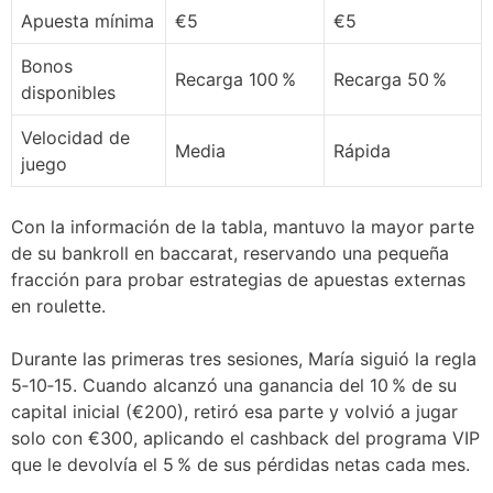
Apuesta mínima
€5
€5
Bonos
Recarga 100 %
Recarga 50 %
disponibles
Velocidad de
Media
Rápida
juego
Con la información de la tabla, mantuvo la mayor parte
de su bankroll en baccarat, reservando una pequeña
fracción para probar estrategias de apuestas externas
en roulette.
Durante las primeras tres sesiones, María siguió la regla
5‑10‑15. Cuando alcanzó una ganancia del 10 % de su
capital inicial (€200), retiró esa parte y volvió a jugar
solo con €300, aplicando el cashback del programa VIP
que le devolvía el 5 % de sus pérdidas netas cada mes.