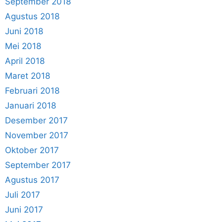
September 2018
Agustus 2018
Juni 2018
Mei 2018
April 2018
Maret 2018
Februari 2018
Januari 2018
Desember 2017
November 2017
Oktober 2017
September 2017
Agustus 2017
Juli 2017
Juni 2017