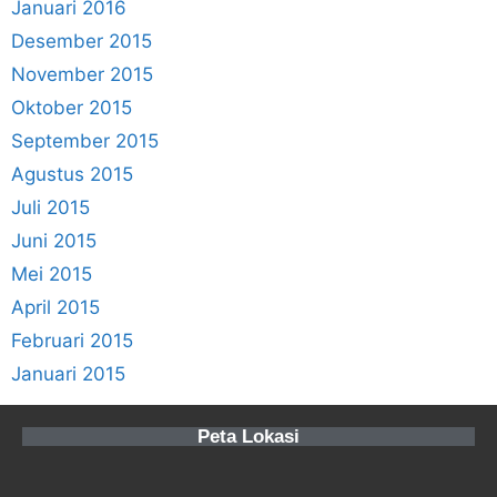
Januari 2016
Desember 2015
November 2015
Oktober 2015
September 2015
Agustus 2015
Juli 2015
Juni 2015
Mei 2015
April 2015
Februari 2015
Januari 2015
Peta Lokasi