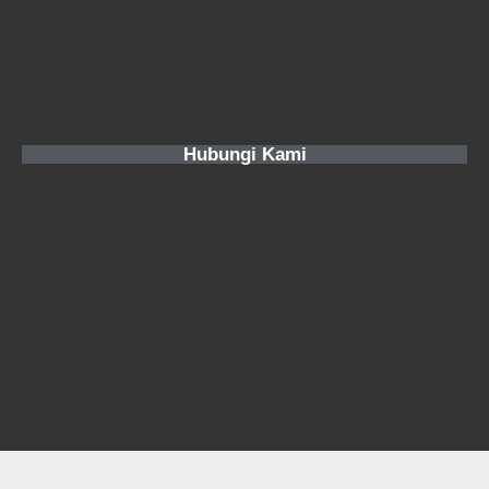
Hubungi Kami