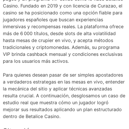
Casino. Fundado en 2019 y con licencia de Curazao, el
casino se ha posicionado como una opción fiable para
jugadores españoles que buscan experiencias
inmersivas y recompensas reales. La plataforma ofrece
más de 6 000 títulos, desde slots de alta volatilidad
hasta mesas de crupier en vivo, y acepta métodos
tradicionales y criptomonedas. Además, su programa
VIP brinda cashback mensual y condiciones exclusivas
para los usuarios más activos.
Para quienes desean pasar de ser simples apostadores
a verdaderos estrategas en las mesas en vivo, entender
la mecánica del sitio y aplicar técnicas avanzadas
resulta crucial. A continuación, desglosamos un caso de
estudio real que muestra cómo un jugador logró
mejorar sus resultados aplicando un plan estructurado
dentro de Betalice Casino.