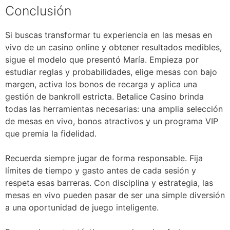
Conclusión
Si buscas transformar tu experiencia en las mesas en
vivo de un casino online y obtener resultados medibles,
sigue el modelo que presentó María. Empieza por
estudiar reglas y probabilidades, elige mesas con bajo
margen, activa los bonos de recarga y aplica una
gestión de bankroll estricta. Betalice Casino brinda
todas las herramientas necesarias: una amplia selección
de mesas en vivo, bonos atractivos y un programa VIP
que premia la fidelidad.
Recuerda siempre jugar de forma responsable. Fija
límites de tiempo y gasto antes de cada sesión y
respeta esas barreras. Con disciplina y estrategia, las
mesas en vivo pueden pasar de ser una simple diversión
a una oportunidad de juego inteligente.