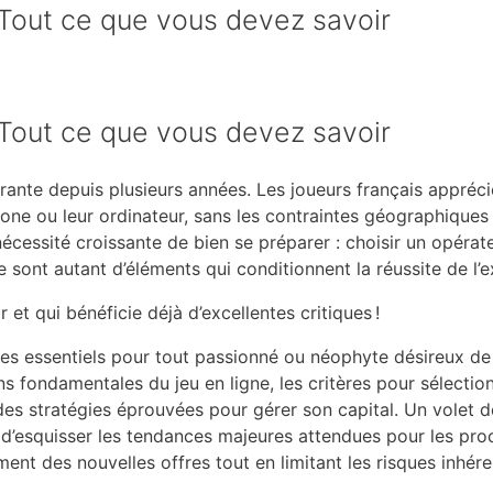
 Tout ce que vous devez savoir
 Tout ce que vous devez savoir
urante depuis plusieurs années. Les joueurs français apprécie
hone ou leur ordinateur, sans les contraintes géographiques
écessité croissante de bien se préparer : choisir un opérat
sont autant d’éléments qui conditionnent la réussite de l’e
r et qui bénéficie déjà d’excellentes critiques !
s essentiels pour tout passionné ou néophyte désireux de
 fondamentales du jeu en ligne, les critères pour sélectionn
des stratégies éprouvées pour gérer son capital. Un volet dé
d’esquisser les tendances majeures attendues pour les pro
nt des nouvelles offres tout en limitant les risques inhéren