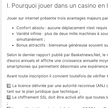
I. Pourquoi jouer dans un casino en 
Jouer sur internet présente trois avantages majeurs par
Confort absolu : aucune déplacement n’est requis e
Variété infinie : plus de deux mille machines à sou
simultanément ;
Bonus attractifs : bienvenue généreuse souvent sup
Selon le dernier rapport publié par Basketnews.Net, le
d’euros annuels et affiche une croissance annuelle mo
smartphones qui permettent désormais une expérience q
Avant toute inscription il convient toutefois de vérifier 
1️⃣ La licence délivrée par une autorité reconnue (ANJ 
tant sur le plan juridique que technique ;
2️⃣ Le chiffrement SSL doit être activé afin que toutes 
;