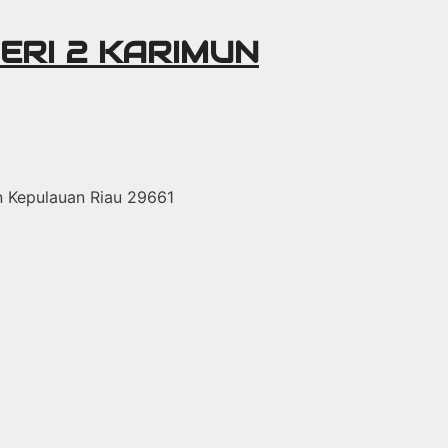
ERI 2 KARIMUN
un Kepulauan Riau 29661