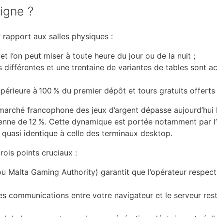
ligne ?
 rapport aux salles physiques :
t l’on peut miser à toute heure du jour ou de la nuit ;
s différentes et une trentaine de variantes de tables sont a
érieure à 100 % du premier dépôt et tours gratuits offerts d
 marché francophone des jeux d’argent dépasse aujourd’hui l
yenne de 12 %. Cette dynamique est portée notamment par l
uasi identique à celle des terminaux desktop.
trois points cruciaux :
ou Malta Gaming Authority) garantit que l’opérateur respec
les communications entre votre navigateur et le serveur reste