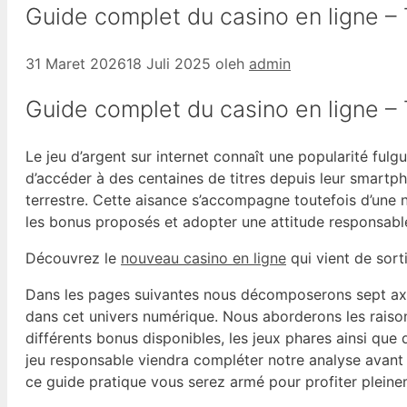
Guide complet du casino en ligne –
31 Maret 2026
18 Juli 2025
oleh
admin
Guide complet du casino en ligne –
Le jeu d’argent sur internet connaît une popularité fulg
d’accéder à des centaines de titres depuis leur smartp
terrestre. Cette aisance s’accompagne toutefois d’une n
les bonus proposés et adopter une attitude responsable 
Découvrez le
nouveau casino en ligne
qui vient de sorti
Dans les pages suivantes nous décomposerons sept axe
dans cet univers numérique. Nous aborderons les raisons
différents bonus disponibles, les jeux phares ainsi que 
jeu responsable viendra compléter notre analyse avant 
ce guide pratique vous serez armé pour profiter pleineme