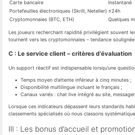
Carte bancaire
Instantané
Portefeuilles électroniques (Skrill, Neteller)
≤24h
Cryptomonnaies (BTC, ETH)
Quelques m
Les joueurs recherchant rapidité privilégient souvent l
tournent vers les cryptomonnaies – tendance soulignée
C : Le service client – critères d’évaluation
Un support réactif est indispensable lorsqu’une questio
Temps moyen d’attente inférieur à cinq minutes ;
Disponibilité multilingue incluant le français ;
Canaux variés : chat live intégré au site, messag
Lorsque ces indicateurs dépassent leurs standards habi
classements spécialisés où nous classons systématiqueme
III : Les bonus d’accueil et promotio