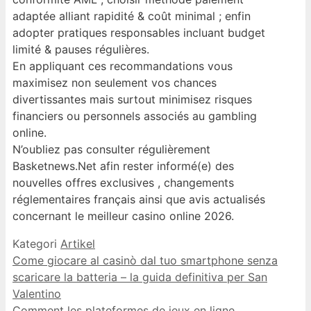
adaptée alliant rapidité & coût minimal ; enfin
adopter pratiques responsables incluant budget
limité & pauses régulières.
En appliquant ces recommandations vous
maximisez non seulement vos chances
divertissantes mais surtout minimisez risques
financiers ou personnels associés au gambling
online.
N’oubliez pas consulter régulièrement
Basketnews.Net afin rester informé(e) des
nouvelles offres exclusives , changements
réglementaires français ainsi que avis actualisés
concernant le meilleur casino online 2026.
Kategori
Artikel
Come giocare al casinò dal tuo smartphone senza
scaricare la batteria – la guida definitiva per San
Valentino
Comment les plateformes de jeux en ligne