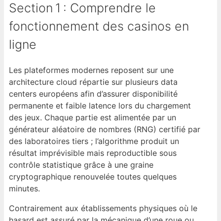
Section 1 : Comprendre le
fonctionnement des casinos en
ligne
Les plateformes modernes reposent sur une
architecture cloud répartie sur plusieurs data
centers européens afin d’assurer disponibilité
permanente et faible latence lors du chargement
des jeux. Chaque partie est alimentée par un
générateur aléatoire de nombres (RNG) certifié par
des laboratoires tiers ; l’algorithme produit un
résultat imprévisible mais reproductible sous
contrôle statistique grâce à une graine
cryptographique renouvelée toutes quelques
minutes.
Contrairement aux établissements physiques où le
hasard est assuré par la mécanique d’une roue ou