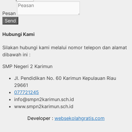
Pesan
Send
Hubungi Kami
Silakan hubungi kami melalui nomor telepon dan alamat
dibawah ini :
SMP Negeri 2 Karimun
Jl. Pendidikan No. 60 Karimun Kepulauan Riau
29661
077721245
info@smpn2karimun.sch.id
www.smpn2karimun.sch.id
Developer :
websekolahgratis.com