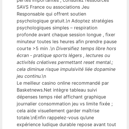
pertes importantes ; consultez ressources
SAVS France ou associations Jeu
Responsable qui offrent soutien
psychologique gratuit.
\n
Adoptez stratégies
psychologiques simples ­– respiration
profonde avant chaque session longue , fixer
minuteur toutes les heures afin prendre pause
courte >5 min .\n
Diversifiez temps libre hors
écran ‑ pratique sports légers , lectures ou
activités créatives permettant reset mental.;
cela diminue risque impulsivité liée dopamine
jeu continu.
\n
Le meilleur casino online recommandé par
Basketnews.Net intègre tableau suivi
dépenses temps réel affichant graphique
journalier consommation jeu vs limite fixée ;
cela aide visuellement garder maîtrise
totale.\nEnfin rappelez-vous qu’une
expérience ludique durable repose avant tout