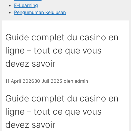
E-Learning
Pengumuman Kelulusan
Guide complet du casino en
ligne – tout ce que vous
devez savoir
11 April 2026
30 Juli 2025
oleh
admin
Guide complet du casino en
ligne – tout ce que vous
devez savoir