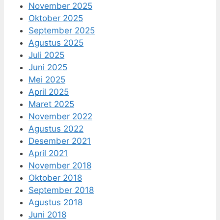
November 2025
Oktober 2025
September 2025
Agustus 2025
Juli 2025
Juni 2025
Mei 2025
April 2025
Maret 2025
November 2022
Agustus 2022
Desember 2021
April 2021
November 2018
Oktober 2018
September 2018
Agustus 2018
Juni 2018