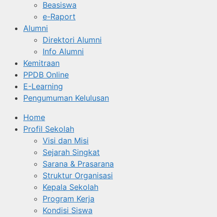
Beasiswa
e-Raport
Alumni
Direktori Alumni
Info Alumni
Kemitraan
PPDB Online
E-Learning
Pengumuman Kelulusan
Home
Profil Sekolah
Visi dan Misi
Sejarah Singkat
Sarana & Prasarana
Struktur Organisasi
Kepala Sekolah
Program Kerja
Kondisi Siswa