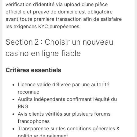
vérification d’identité via upload d’une pièce
officielle et preuve de domicile est obligatoire
avant toute première transaction afin de satisfaire
les exigences KYC européennes.
Section 2 : Choisir un nouveau
casino en ligne fiable
Critères essentiels
Licence valide délivrée par une autorité
reconnue
Audits indépendants confirmant l’équité du
RNG
Avis clients vérifiés sur plusieurs forums
francophones
Transparence sur les conditions générales &
politique de paiement