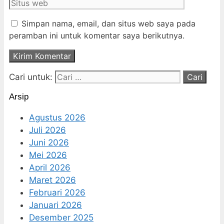
Simpan nama, email, dan situs web saya pada
peramban ini untuk komentar saya berikutnya.
Cari untuk:
Arsip
Agustus 2026
Juli 2026
Juni 2026
Mei 2026
April 2026
Maret 2026
Februari 2026
Januari 2026
Desember 2025