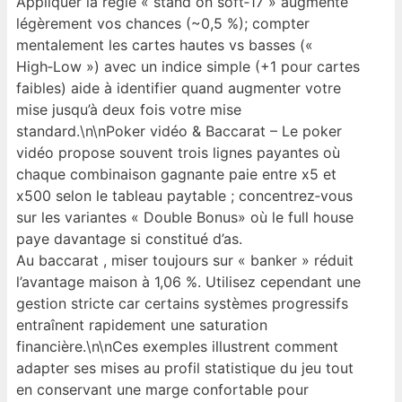
Appliquer la règle « stand on soft‑17 » augmente
légèrement vos chances (~0,5 %); compter
mentalement les cartes hautes vs basses («
High‑Low ») avec un indice simple (+1 pour cartes
faibles) aide à identifier quand augmenter votre
mise jusqu’à deux fois votre mise
standard.\n\nPoker vidéo & Baccarat – Le poker
vidéo propose souvent trois lignes payantes où
chaque combinaison gagnante paie entre x5 et
x500 selon le tableau paytable ; concentrez‑vous
sur les variantes « Double Bonus» où le full house
paye davantage si constitué d’as.
Au baccarat , miser toujours sur « banker » réduit
l’avantage maison à
1,06 %. Utilisez cependant une
gestion stricte car certains systèmes progressifs
entraînent rapidement une saturation
financière.\n\nCes exemples illustrent comment
adapter ses mises au profil statistique du jeu tout
en conservant une marge confortable pour