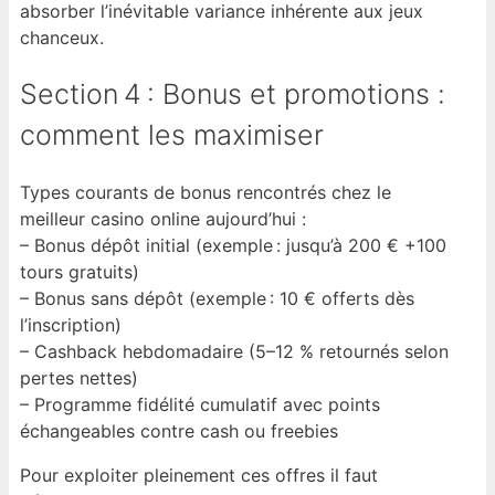
absorber l’inévitable variance inhérente aux jeux
chanceux.
Section 4 : Bonus et promotions :
comment les maximiser
Types courants de bonus rencontrés chez le
meilleur casino online aujourd’hui :
– Bonus dépôt initial (exemple : jusqu’à 200 € +100
tours gratuits)
– Bonus sans dépôt (exemple : 10 € offerts dès
l’inscription)
– Cashback hebdomadaire (5–12 % retournés selon
pertes nettes)
– Programme fidélité cumulatif avec points
échangeables contre cash ou freebies
Pour exploiter pleinement ces offres il faut