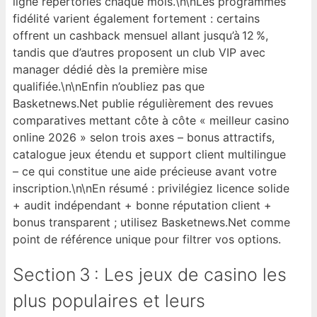
ligne répertoriés chaque mois.\n\nLes programmes
fidélité varient également fortement : certains
offrent un cashback mensuel allant jusqu’à 12 %,
tandis que d’autres proposent un club VIP avec
manager dédié dès la première mise
qualifiée.\n\nEnfin n’oubliez pas que
Basketnews.Net publie régulièrement des revues
comparatives mettant côte à côte « meilleur casino
online 2026 » selon trois axes – bonus attractifs,
catalogue jeux étendu et support client multilingue
– ce qui constitue une aide précieuse avant votre
inscription.\n\nEn résumé : privilégiez licence solide
+ audit indépendant + bonne réputation client +
bonus transparent ; utilisez Basketnews.Net comme
point de référence unique pour filtrer vos options.
Section 3 : Les jeux de casino les
plus populaires et leurs