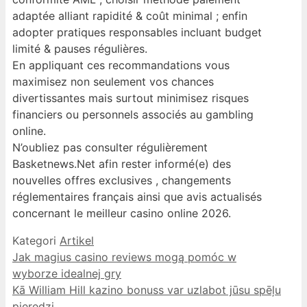
adaptée alliant rapidité & coût minimal ; enfin
adopter pratiques responsables incluant budget
limité & pauses régulières.
En appliquant ces recommandations vous
maximisez non seulement vos chances
divertissantes mais surtout minimisez risques
financiers ou personnels associés au gambling
online.
N’oubliez pas consulter régulièrement
Basketnews.Net afin rester informé(e) des
nouvelles offres exclusives , changements
réglementaires français ainsi que avis actualisés
concernant le meilleur casino online 2026.
Kategori
Artikel
Jak magius casino reviews mogą pomóc w
wyborze idealnej gry
Kā William Hill kazino bonuss var uzlabot jūsu spēļu
pieredzi