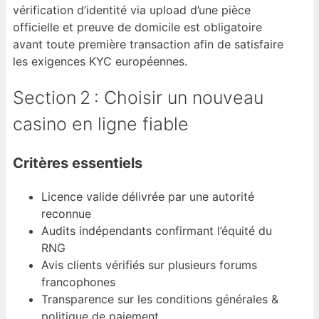
vérification d’identité via upload d’une pièce
officielle et preuve de domicile est obligatoire
avant toute première transaction afin de satisfaire
les exigences KYC européennes.
Section 2 : Choisir un nouveau
casino en ligne fiable
Critères essentiels
Licence valide délivrée par une autorité
reconnue
Audits indépendants confirmant l’équité du
RNG
Avis clients vérifiés sur plusieurs forums
francophones
Transparence sur les conditions générales &
politique de paiement