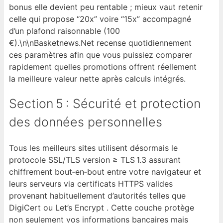
bonus elle devient peu rentable ; mieux vaut retenir
celle qui propose “20x” voire “15x” accompagné
d’un plafond raisonnable (
100
€).\n\nBasketnews.Net recense quotidiennement
ces paramètres afin que vous puissiez comparer
rapidement quelles promotions offrent réellement
la meilleure valeur nette après calculs intégrés.
Section 5 : Sécurité et protection
des données personnelles
Tous les meilleurs sites utilisent désormais le
protocole SSL/TLS version ≥ TLS 1.​3 assurant
chiffrement bout‑en‑bout entre votre navigateur et
leurs serveurs via certificats HTTPS valides
provenant habituellement d’autorités telles que
DigiCert ou Let’s Encrypt . Cette couche protège
non seulement vos informations bancaires mais