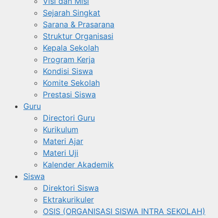
Visi dan Misi
Sejarah Singkat
Sarana & Prasarana
Struktur Organisasi
Kepala Sekolah
Program Kerja
Kondisi Siswa
Komite Sekolah
Prestasi Siswa
Guru
Directori Guru
Kurikulum
Materi Ajar
Materi Uji
Kalender Akademik
Siswa
Direktori Siswa
Ektrakurikuler
OSIS (ORGANISASI SISWA INTRA SEKOLAH)