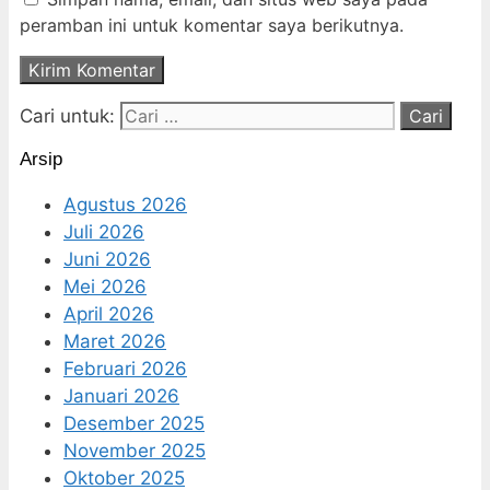
peramban ini untuk komentar saya berikutnya.
Cari untuk:
Arsip
Agustus 2026
Juli 2026
Juni 2026
Mei 2026
April 2026
Maret 2026
Februari 2026
Januari 2026
Desember 2025
November 2025
Oktober 2025