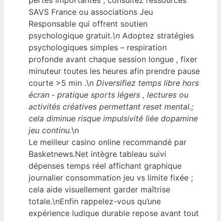
pertes importantes ; consultez ressources
SAVS France ou associations Jeu
Responsable qui offrent soutien
psychologique gratuit.
\n
Adoptez stratégies
psychologiques simples ­– respiration
profonde avant chaque session longue , fixer
minuteur toutes les heures afin prendre pause
courte >5 min .\n
Diversifiez temps libre hors
écran ‑ pratique sports légers , lectures ou
activités créatives permettant reset mental.;
cela diminue risque impulsivité liée dopamine
jeu continu.
\n
Le meilleur casino online recommandé par
Basketnews.Net intègre tableau suivi
dépenses temps réel affichant graphique
journalier consommation jeu vs limite fixée ;
cela aide visuellement garder maîtrise
totale.\nEnfin rappelez-vous qu’une
expérience ludique durable repose avant tout