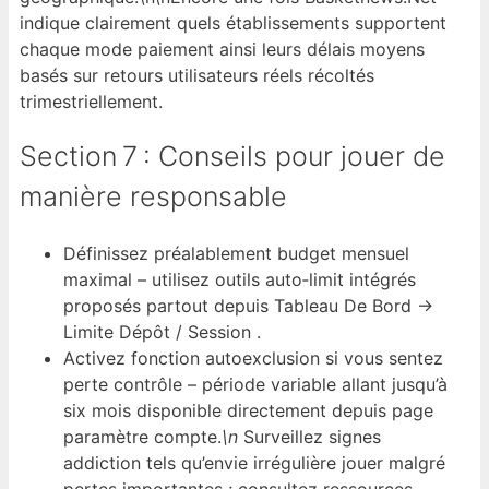
indique clairement quels établissements supportent
chaque mode paiement ainsi leurs délais moyens
basés sur retours utilisateurs réels récoltés
trimestriellement.
Section 7 : Conseils pour jouer de
manière responsable
Définissez préalablement budget mensuel
maximal ­– utilisez outils auto‑limit intégrés
proposés partout depuis Tableau De Bord →
Limite Dépôt / Session .
Activez fonction auto­exclusion si vous sentez
perte contrôle ­– période variable allant jusqu’à
six mois disponible directement depuis page
paramètre compte.
\n
Surveillez signes
addiction tels qu’envie irrégulière jouer malgré