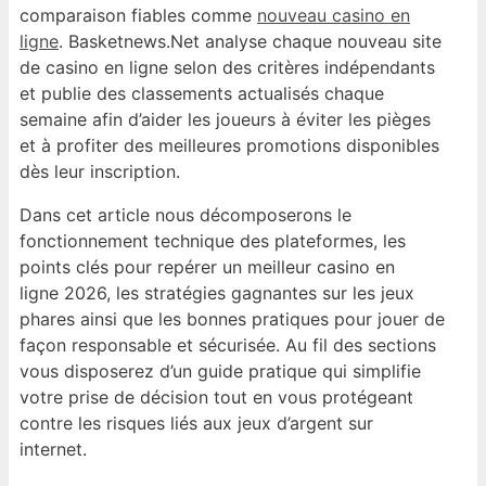
comparaison fiables comme
nouveau casino en
ligne
. Basketnews.Net analyse chaque nouveau site
de casino en ligne selon des critères indépendants
et publie des classements actualisés chaque
semaine afin d’aider les joueurs à éviter les pièges
et à profiter des meilleures promotions disponibles
dès leur inscription.
Dans cet article nous décomposerons le
fonctionnement technique des plateformes, les
points clés pour repérer un meilleur casino en
ligne 2026, les stratégies gagnantes sur les jeux
phares ainsi que les bonnes pratiques pour jouer de
façon responsable et sécurisée. Au fil des sections
vous disposerez d’un guide pratique qui simplifie
votre prise de décision tout en vous protégeant
contre les risques liés aux jeux d’argent sur
internet.