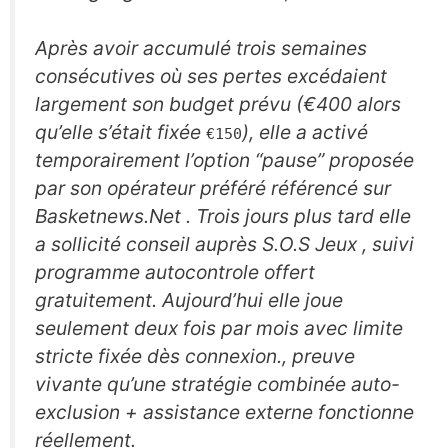
Après avoir accumulé trois semaines
consécutives où ses pertes excédaient
largement son budget prévu (€400 alors
qu’elle s’était fixée
), elle a activé
€150
temporairement l’option “pause” proposée
par son opérateur préféré référencé sur
Basketnews.Net . Trois jours plus tard elle
a sollicité conseil auprès S.O.S Jeux , suivi
programme autocontrole offert
gratuitement.​ Aujourd’hui elle joue
seulement deux fois par mois avec limite
stricte fixée dès connexion., preuve
vivante qu’une stratégie combinée auto-
exclusion + assistance externe fonctionne
réellement.