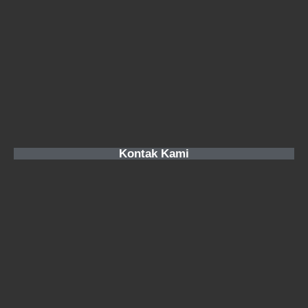
Kontak Kami