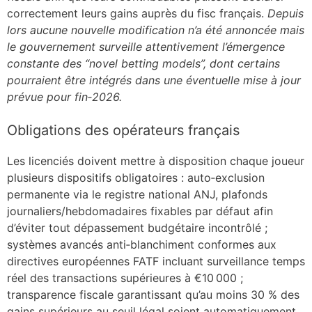
correctement leurs gains auprès du fisc français.
Depuis
lors aucune nouvelle modification n’a été annoncée mais
le gouvernement surveille attentivement l’émergence
constante des “novel betting models”, dont certains
pourraient être intégrés dans une éventuelle mise à jour
prévue pour fin‑2026.
Obligations des opérateurs français
Les licenciés doivent mettre à disposition chaque joueur
plusieurs dispositifs obligatoires : auto‑exclusion
permanente via le registre national ANJ, plafonds
journaliers/hebdomadaires fixables par défaut afin
d’éviter tout dépassement budgétaire incontrôlé ;
systèmes avancés anti‑blanchiment conformes aux
directives européennes FATF incluant surveillance temps
réel des transactions supérieures à €10 000 ;
transparence fiscale garantissant qu’au moins 30 % des
gains supérieurs au seuil légal soient automatiquement