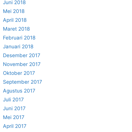
Juni 2018
Mei 2018
April 2018
Maret 2018
Februari 2018
Januari 2018
Desember 2017
November 2017
Oktober 2017
September 2017
Agustus 2017
Juli 2017
Juni 2017
Mei 2017
April 2017