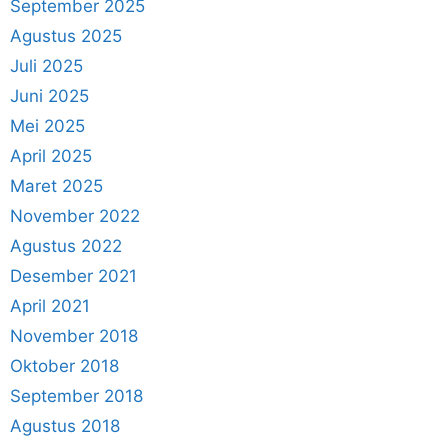
September 2025
Agustus 2025
Juli 2025
Juni 2025
Mei 2025
April 2025
Maret 2025
November 2022
Agustus 2022
Desember 2021
April 2021
November 2018
Oktober 2018
September 2018
Agustus 2018