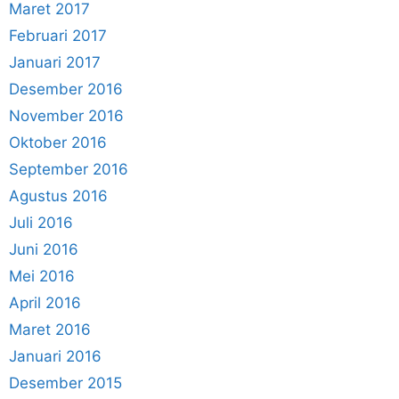
Maret 2017
Februari 2017
Januari 2017
Desember 2016
November 2016
Oktober 2016
September 2016
Agustus 2016
Juli 2016
Juni 2016
Mei 2016
April 2016
Maret 2016
Januari 2016
Desember 2015