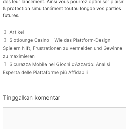
dès leur lancement.​ Ainsi vous pourrez optimiser plaisir
& protection simultanément toutau long​de vos parties
futures.​
Artikel
Slotlounge Casino – Wie das Plattform‑Design
Spielern hilft, Frustrationen zu vermeiden und Gewinne
zu maximieren
Sicurezza Mobile nei Giochi d’Azzardo: Analisi
Esperta delle Piattaforme più Affidabili
Tinggalkan komentar