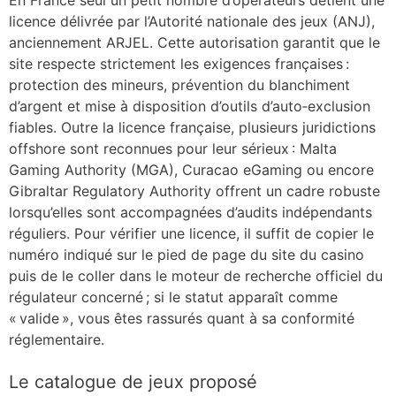
En France seul un petit nombre d’opérateurs détient une
licence délivrée par l’Autorité nationale des jeux (ANJ),
anciennement ARJEL. Cette autorisation garantit que le
site respecte strictement les exigences françaises :
protection des mineurs, prévention du blanchiment
d’argent et mise à disposition d’outils d’auto‑exclusion
fiables. Outre la licence française, plusieurs juridictions
offshore sont reconnues pour leur sérieux : Malta
Gaming Authority (MGA), Curacao eGaming ou encore
Gibraltar Regulatory Authority offrent un cadre robuste
lorsqu’elles sont accompagnées d’audits indépendants
réguliers. Pour vérifier une licence, il suffit de copier le
numéro indiqué sur le pied de page du site du casino
puis de le coller dans le moteur de recherche officiel du
régulateur concerné ; si le statut apparaît comme
« valide », vous êtes rassurés quant à sa conformité
réglementaire.
Le catalogue de jeux proposé