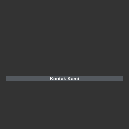
Kontak Kami