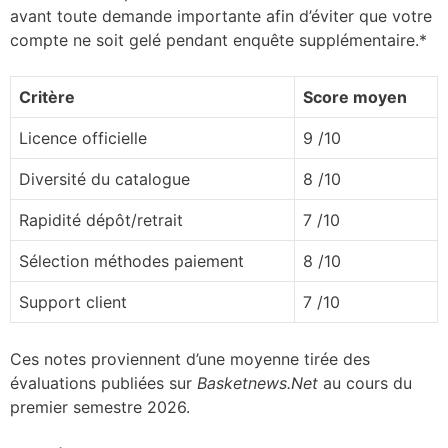
avant toute demande importante afin d’éviter que votre
compte ne soit gelé pendant enquête supplémentaire.*
Critère
Score moyen
Licence officielle
9 /10
Diversité du catalogue
8 /10
Rapidité dépôt/retrait
7 /10
Sélection méthodes paiement
8 /10
Support client
7 /10
Ces notes proviennent d’une moyenne tirée des
évaluations publiées sur
Basketnews.Net
au cours du
premier semestre 2026.