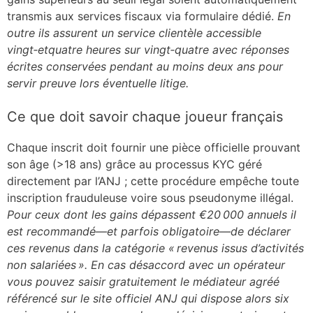
transmis aux services fiscaux via formulaire dédié.
En
outre ils assurent un service clientèle accessible
vingt‑et­quatre heures sur vingt‑quatre avec réponses
écrites conservées pendant au moins deux ans pour
servir preuve lors éventuelle litige.
Ce que doit savoir chaque joueur français
Chaque inscrit doit fournir une pièce officielle prouvant
son âge (>18 ans) grâce au processus KYC géré
directement par l’ANJ ; cette procédure empêche toute
inscription frauduleuse voire sous pseudonyme illégal.
Pour ceux dont les gains dépassent €20 000 annuels il
est recommandé—et parfois obligatoire—de déclarer
ces revenus dans la catégorie « revenus issus d’activités
non salariées ». En cas désaccord avec un opérateur
vous pouvez saisir gratuitement le médiateur agréé
référencé sur le site officiel ANJ qui dispose alors six