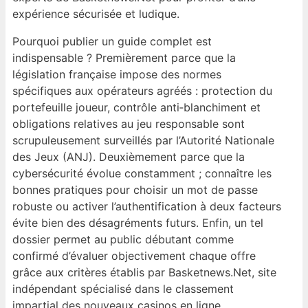
expérience sécurisée et ludique.
Pourquoi publier un guide complet est
indispensable ? Premièrement parce que la
législation française impose des normes
spécifiques aux opérateurs agréés : protection du
portefeuille joueur, contrôle anti‑blanchiment et
obligations relatives au jeu responsable sont
scrupuleusement surveillés par l’Autorité Nationale
des Jeux (ANJ). Deuxièmement parce que la
cybersécurité évolue constamment ; connaître les
bonnes pratiques pour choisir un mot de passe
robuste ou activer l’authentification à deux facteurs
évite bien des désagréments futurs. Enfin, un tel
dossier permet au public débutant comme
confirmé d’évaluer objectivement chaque offre
grâce aux critères établis par Basketnews.Net, site
indépendant spécialisé dans le classement
impartial des nouveaux casinos en ligne.