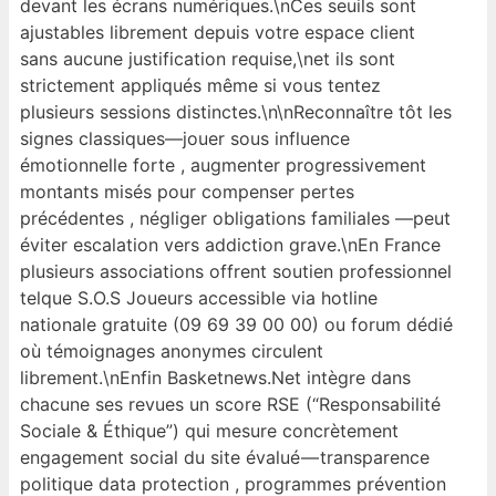
devant les écrans numériques.\nCes seuils sont
ajustables librement depuis votre espace client
sans aucune justification requise,\net ils sont
strictement appliqués même si vous tentez
plusieurs sessions distinctes.\n\nReconnaître tôt les
signes classiques—jouer sous influence
émotionnelle forte , augmenter progressivement
montants misés pour compenser pertes
précédentes , négliger obligations familiales —peut
éviter escalation vers addiction grave.\nEn France
plusieurs associations offrent soutien professionnel
telque S.O.S Joueurs accessible via hotline
nationale gratuite (09 69 39 00 00) ou forum dédié
où témoignages anonymes circulent
librement.\nEnfin Basketnews.Net intègre dans
chacune ses revues un score RSE (“Responsabilité
Sociale & Éthique”) qui mesure concrètement
engagement social du site évalué — transparence
politique data protection , programmes prévention