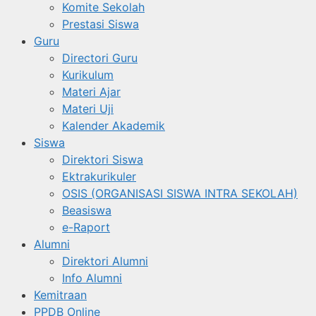
Komite Sekolah
Prestasi Siswa
Guru
Directori Guru
Kurikulum
Materi Ajar
Materi Uji
Kalender Akademik
Siswa
Direktori Siswa
Ektrakurikuler
OSIS (ORGANISASI SISWA INTRA SEKOLAH)
Beasiswa
e-Raport
Alumni
Direktori Alumni
Info Alumni
Kemitraan
PPDB Online