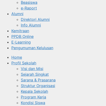
Beasiswa
e-Raport
Alumni
Direktori Alumni
Info Alumni
Kemitraan
PPDB Online
E-Learning
Pengumuman Kelulusan
Home
Profil Sekolah
Visi dan Misi
Sejarah Singkat
Sarana & Prasarana
Struktur Organisasi
Kepala Sekolah
Program Kerja
Kondisi Siswa