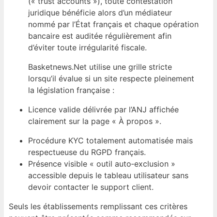
(« trust accounts »), toute contestation
juridique bénéficie alors d’un médiateur
nommé par l’État français et chaque opération
bancaire est auditée régulièrement afin
d’éviter toute irrégularité fiscale.
Basketnews.Net utilise une grille stricte
lorsqu’il évalue si un site respecte pleinement
la législation française :
Licence valide délivrée par l’ANJ affichée
clairement sur la page « À propos ».
Procédure KYC totalement automatisée mais
respectueuse du RGPD français.
Présence visible « outil auto‑exclusion »
accessible depuis le tableau utilisateur sans
devoir contacter le support client.
Seuls les établissements remplissant ces critères