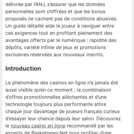
délivrée par l’ANJ, s’assurer que les données
personnelles sont chiffrées et que les bonus
proposés ne cachent pas de conditions abusives.
Un guide détaillé aide le joueur à naviguer entre
ces exigences tout en profitant pleinement des
avantages offerts par le numérique : rapidité des
dépôts, variété infinie de jeux et promotions
exclusives réservées aux nouveaux inscrits.
Introduction
Le phénomène des casinos en ligne n’a jamais été
aussi visible qu’en ce moment ; la combinaison
d’offres promotionnelles alléchantes et d’une
technologie toujours plus performante attire
chaque jour davantage de joueurs français curieux
d’essayer leur chance depuis leur salon. Découvrez
le
nouveau casino en ligne
recommandé par les
experts de Basketnews.Net pour profiter d’une