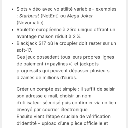
Slots vidéo avec volatilité variable – exemples
:
Starburst
(NetEnt) ou
Mega Joker
(Novomatic).
Roulette européenne à zéro unique offrant un
avantage maison réduit à 2 %.
Blackjack S17 où le croupier doit rester sur un
soft‑17.
Ces jeux possèdent tous leurs propres lignes
de paiement (« paylines ») et jackpots
progressifs qui peuvent dépasser plusieurs
dizaines de millions d’euros.
Créer un compte est simple : il suffit de saisir
son adresse e‑mail, choisir un nom
d’utilisateur sécurisé puis confirmer via un lien
envoyé par courrier électronique.
Ensuite vient l’étape cruciale de vérification
d’identité – upload d’une pièce officielle et