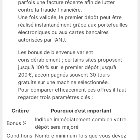
parfois une facture récente afin de lutter
contre la fraude financière.
Une fois validée, le premier dépôt peut être
réalisé instantanément grâce aux portefeuilles
électroniques ou aux cartes bancaires
autorisées par l’ANJ.
Les bonus de bienvenue varient
considérablement ; certains sites proposent
jusqu’à 100 % sur le premier dépôt jusqu’à
200 €, accompagnés souvent 30 tours
gratuits sur une machine sélectionnée.
Pour comparer efficacement ces offres il faut
regarder trois paramètres clés :
Critère
Pourquoi c’est important
Indique immédiatement combien votre
Bonus %
dépôt sera majoré
Conditions
Nombre minimum fois que vous devez