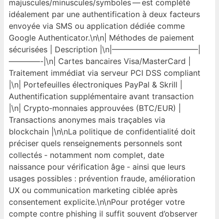
majuscules/minuscules/symboles — est complété
idéalement par une authentification à deux facteurs
envoyée via SMS ou application dédiée comme
Google Authenticator.\n\n| Méthodes de paiement
sécurisées | Description |\n|———————————|
————-|\n| Cartes bancaires Visa/MasterCard |
Traitement immédiat via serveur PCI DSS compliant
|\n| Portefeuilles électroniques PayPal & Skrill |
Authentification supplémentaire avant transaction
|\n| Crypto‑monnaies approuvées (BTC/EUR) |
Transactions anonymes mais traçables via
blockchain |\n\nLa politique de confidentialité doit
préciser quels renseignements personnels sont
collectés ‑ notamment nom complet, date
naissance pour vérification âge ‑ ainsi que leurs
usages possibles : prévention fraude, amélioration
UX ou communication marketing ciblée après
consentement explicite.\n\nPour protéger votre
compte contre phishing il suffit souvent d’observer