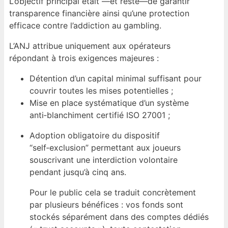
L’objectif principal était —et reste—de garantir
transparence financière ainsi qu’une protection
efficace contre l’addiction au gambling.
L’ANJ attribue uniquement aux opérateurs
répondant à trois exigences majeures :
Détention d’un capital minimal suffisant pour
couvrir toutes les mises potentielles ;
Mise en place systématique d’un système
anti‑blanchiment certifié ISO 27001 ;
Adoption obligatoire du dispositif
“self‑exclusion” permettant aux joueurs
souscrivant une interdiction volontaire
pendant jusqu’à cinq ans.
Pour le public cela se traduit concrètement
par plusieurs bénéfices : vos fonds sont
stockés séparément dans des comptes dédiés