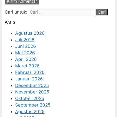
Cari untuk:
Arsip
Agustus 2026
Juli 2026
Juni 2026
Mei 2026
April 2026
Maret 2026
Februari 2026
Januari 2026
Desember 2025
November 2025
Oktober 2025
September 2025
Agustus 2025