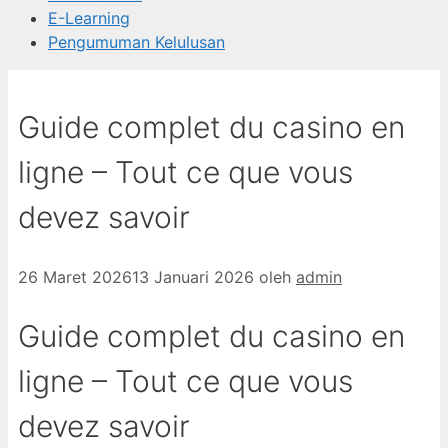
E-Learning
Pengumuman Kelulusan
Guide complet du casino en
ligne – Tout ce que vous
devez savoir
26 Maret 2026
13 Januari 2026
oleh
admin
Guide complet du casino en
ligne – Tout ce que vous
devez savoir