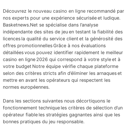
Découvrez le
nouveau casino en ligne
recommandé par
nos experts pour une expérience sécurisée et ludique.
Basketnews.Net se spécialise dans l’analyse
indépendante des sites de jeu en testant la fiabilité des
licences la qualité du service client et la générosité des
offres promotionnelles Grâce à nos évaluations
détaillées vous pouvez identifier rapidement le meilleur
casino en ligne 2026 qui correspond à votre style et à
votre budget Notre équipe vérifie chaque plateforme
selon des critères stricts afin d’éliminer les arnaques et
mettre en avant les opérateurs qui respectent les
normes européennes.
Dans les sections suivantes nous décortiquons le
fonctionnement technique les critères de sélection d’un
opérateur fiable les stratégies gagnantes ainsi que les
bonnes pratiques du jeu responsable.