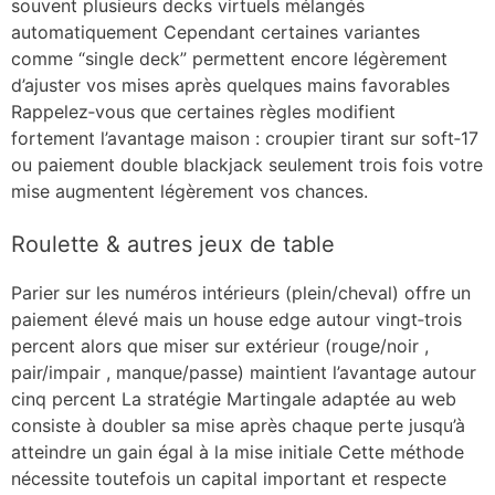
souvent plusieurs decks virtuels mélangés
automatiquement​ Cependant certaines variantes
comme “single deck” permettent encore légèrement
d’ajuster vos mises après quelques mains favorables​
Rappelez‑vous que certaines règles modifient
fortement l’avantage maison : croupier tirant sur soft‑17
ou paiement double blackjack seulement trois fois votre
mise augmentent légèrement vos chances​.
Roulette & autres jeux de table
Parier sur les numéros intérieurs (plein/cheval) offre un
paiement élevé mais un house edge autour vingt‑trois
percent alors que miser sur extérieur (rouge/noir ,
pair/impair , manque/passe) maintient l’avantage autour
cinq percent​ La stratégie Martingale adaptée au web
consiste à doubler sa mise après chaque perte jusqu’à
atteindre un gain égal à la mise initiale​ Cette méthode
nécessite toutefois un capital important et respecte