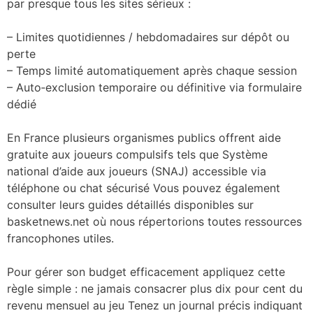
par presque tous les sites sérieux :
– Limites quotidiennes / hebdomadaires sur dépôt ou
perte
– Temps limité automatiquement après chaque session
– Auto‑exclusion temporaire ou définitive via formulaire
dédié
En France plusieurs organismes publics offrent aide
gratuite aux joueurs compulsifs tels que Système
national d’aide aux joueurs (SNAJ) accessible via
téléphone ou chat sécurisé​​ Vous pouvez également
consulter leurs guides détaillés disponibles sur
basketnews.net où nous répertorions toutes ressources
francophones utiles​.
Pour gérer son budget efficacement appliquez cette
règle simple : ne jamais consacrer plus dix pour cent du
revenu mensuel au jeu​​ Tenez un journal précis indiquant