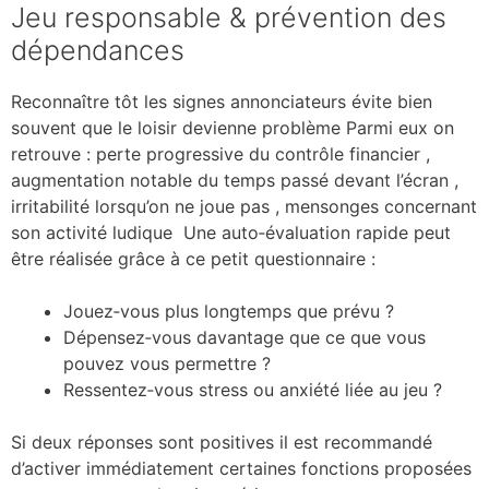
Jeu responsable & prévention des
dépendances
Reconnaître tôt les signes annonciateurs évite bien
souvent que le loisir devienne problème​ Parmi eux on
retrouve : perte progressive du contrôle financier ,
augmentation notable du temps passé devant l’écran ,
irritabilité lorsqu’on ne joue pas , mensonges concernant
son activité ludique ​ Une auto‑évaluation rapide peut
être réalisée grâce à ce petit questionnaire :
Jouez‑vous plus longtemps que prévu ?
Dépensez‑vous davantage que ce que vous
pouvez vous permettre ?
Ressentez‑vous stress ou anxiété liée au jeu ?
Si deux réponses sont positives il est recommandé
d’activer immédiatement certaines fonctions proposées