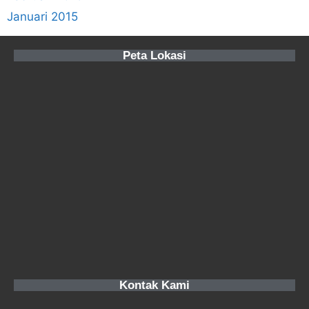
Januari 2015
Peta Lokasi
Kontak Kami