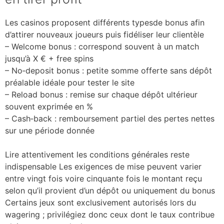
Les casinos proposent différents typesde bonus afin
d’attirer nouveaux joueurs puis fidéliser leur clientèle​
– Welcome bonus : correspond souvent à un match
jusqu’à X € + free spins
– No‑deposit bonus : petite somme offerte sans dépôt
préalable idéale pour tester le site
– Reload bonus : remise sur chaque dépôt ultérieur
souvent exprimée en %
– Cash‑back : remboursement partiel des pertes nettes
sur une période donnée
Lire attentivement les conditions générales reste
indispensable​ Les exigences de mise peuvent varier
entre vingt fois voire cinquante fois le montant reçu
selon qu’il provient d’un dépôt ou uniquement du bonus​
Certains jeux sont exclusivement autorisés lors du
wagering ; privilégiez donc ceux dont le taux contribue