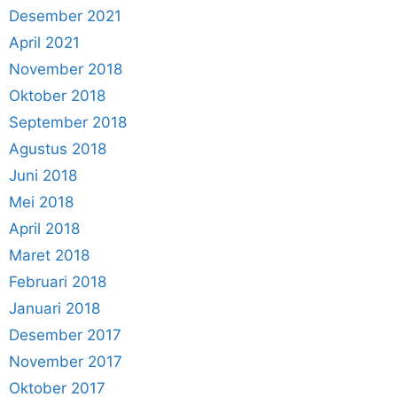
Desember 2021
April 2021
November 2018
Oktober 2018
September 2018
Agustus 2018
Juni 2018
Mei 2018
April 2018
Maret 2018
Februari 2018
Januari 2018
Desember 2017
November 2017
Oktober 2017