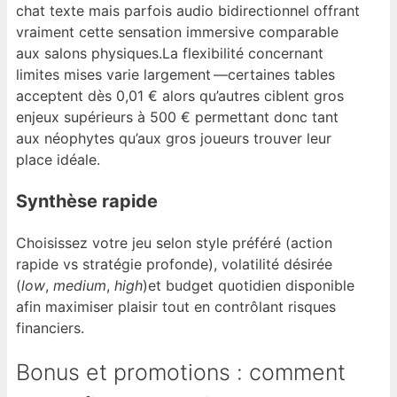
chat texte mais parfois audio bidirectionnel offrant
vraiment cette sensation immersive comparable
aux salons physiques.La flexibilité concernant
limites mises varie largement —certaines tables
acceptent dès 0,01 € alors qu’autres ciblent gros
enjeux supérieurs à 500 € permettant donc tant
aux néophytes qu’aux gros joueurs trouver leur
place idéale.​
Synthèse rapide
Choisissez votre jeu selon style préféré (action
rapide vs stratégie profonde), volatilité désirée
(
low
,
medium
,
high
)​et budget quotidien disponible
afin maximiser plaisir tout en contrôlant risques
financiers.
Bonus et promotions : comment