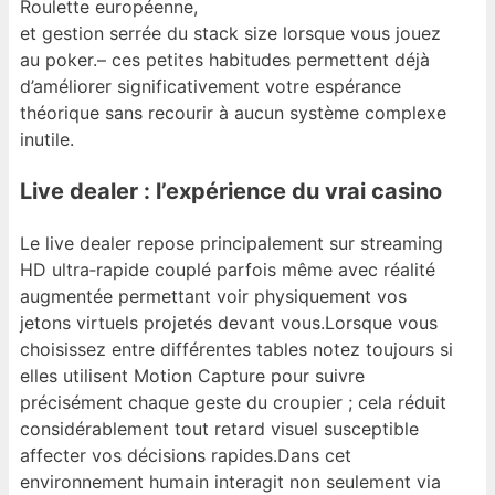
Roulette européenne,
et gestion serrée du stack size lorsque vous jouez
au poker.– ces petites habitudes permettent déjà​
d’améliorer significativement votre espérance
théorique sans recourir à aucun système complexe
inutile.​
Live dealer : l’expérience du vrai casino
Le live dealer repose principalement sur streaming
HD ultra‑rapide couplé parfois même avec réalité
augmentée permettant voir physiquement vos
jetons virtuels projetés devant vous.Lorsque vous
choisissez entre différentes tables notez toujours si
elles utilisent Motion Capture pour suivre
précisément chaque geste du croupier ; cela réduit
considérablement tout retard visuel susceptible
affecter vos décisions rapides.Dans cet
environnement humain interagit non seulement via