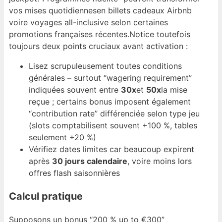
vos mises quotidiennes​en billets cadeaux Airbnb
voire voyages all-inclusive selon certaines
promotions françaises récentes.Notice toutefois
toujours deux points cruciaux avant activation :
Lisez scrupuleusement toutes conditions
générales – surtout “wagering requirement”
indiquées souvent entre
30x
et
50x
la mise
reçue ; certains bonus imposent également
“contribution rate” différenciée selon type jeu
(slots comptabilisent souvent +100 %, tables
seulement +20 %)
Vérifiez dates limites car beaucoup expirent
après
30 jours calendaire
, voire moins lors
offres flash saisonnières
Calcul pratique
Supposons un bonus “200 % up to €300”