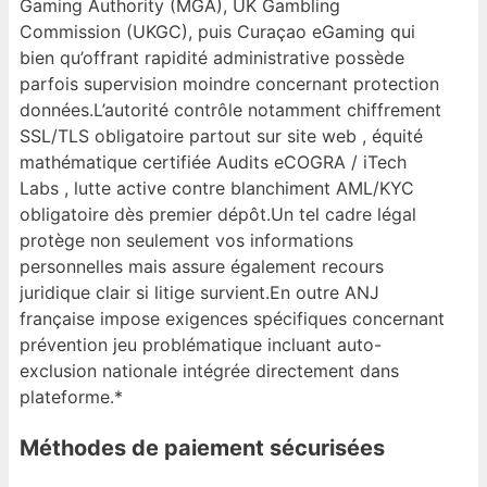
Gaming Authority (MGA), UK Gambling
Commission (UKGC), puis Curaçao eGaming qui
bien qu’offrant rapidité administrative possède
parfois supervision moindre concernant protection
données.L’autorité contrôle notamment chiffrement
SSL/TLS obligatoire partout sur site web , équité
mathématique certifiée Audits eCOGRA / iTech
Labs , lutte active contre blanchiment AML/KYC
obligatoire dès premier dépôt.Un tel cadre légal
protège non seulement vos informations
personnelles mais assure également recours
juridique clair si litige survient.En outre ANJ
française impose exigences spécifiques concernant
prévention jeu problématique incluant auto-
exclusion nationale intégrée directement dans
plateforme.*
Méthodes de paiement sécurisées