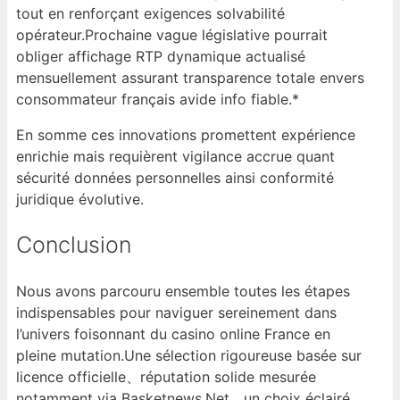
tout en renforçant exigences solvabilité
opérateur.Prochaine vague législative pourrait
obliger affichage RTP dynamique actualisé
mensuellement assurant transparence totale envers
consommateur français avide info fiable.*
En somme ces innovations promettent expérience
enrichie mais requièrent vigilance accrue quant
sécurité données personnelles ainsi conformité
juridique évolutive.
Conclusion
Nous avons parcouru ensemble toutes les étapes
indispensables pour naviguer sereinement dans
l’univers foisonnant du casino online France en
pleine mutation.Une sélection rigoureuse basée sur
licence officielle、réputation solide mesurée
notamment via Basketnews.Net，un choix éclairé