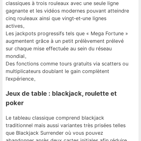
classiques à trois rouleaux avec une seule ligne
gagnante et les vidéos modernes pouvant atteindre
cinq rouleaux ainsi que vingt‑et‑une lignes
actives。
Les jackpots progressifs tels que « Mega Fortune »
augmentent grâce à un petit prélèvement prélevé
sur chaque mise effectuée au sein du réseau
mondial。
Des fonctions comme tours gratuits via scatters ou
multiplicateurs doublant le gain complètent
l’expérience。
Jeux de table : blackjack, roulette et
poker
Le tableau classique comprend blackjack
traditionnel mais aussi variantes très prisées telles
que Blackjack Surrender où vous pouvez
abandonner après deux cartes initiales afin réduire