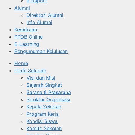
e-Raport
Alumni
Direktori Alumni
Info Alumni
Kemitraan
PPDB Online
E-Learning
Pengumuman Kelulusan
Home
Profil Sekolah
Visi dan Misi
Sejarah Singkat
Sarana & Prasarana
Struktur Organisasi
Kepala Sekolah
Program Kerja
Kondisi Siswa
Komite Sekolah