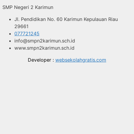
SMP Negeri 2 Karimun
Jl. Pendidikan No. 60 Karimun Kepulauan Riau
29661
077721245
info@smpn2karimun.sch.id
www.smpn2karimun.sch.id
Developer :
websekolahgratis.com