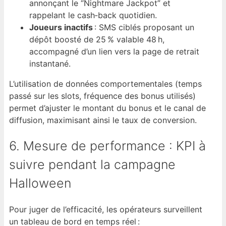
annonçant le “Nightmare Jackpot” et
rappelant le cash‑back quotidien.
Joueurs inactifs
: SMS ciblés proposant un
dépôt boosté de 25 % valable 48 h,
accompagné d’un lien vers la page de retrait
instantané.
L’utilisation de données comportementales (temps
passé sur les slots, fréquence des bonus utilisés)
permet d’ajuster le montant du bonus et le canal de
diffusion, maximisant ainsi le taux de conversion.
6. Mesure de performance : KPI à
suivre pendant la campagne
Halloween
Pour juger de l’efficacité, les opérateurs surveillent
un tableau de bord en temps réel :