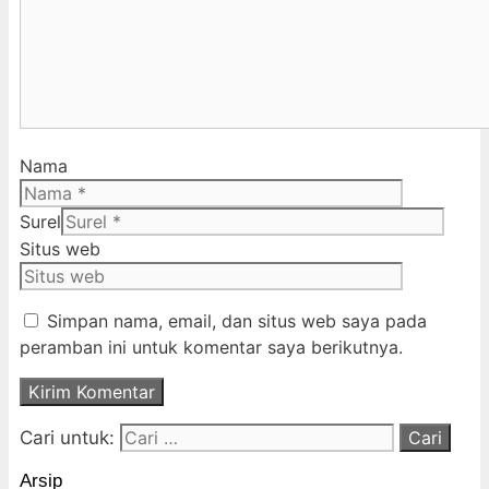
Nama
Surel
Situs web
Simpan nama, email, dan situs web saya pada
peramban ini untuk komentar saya berikutnya.
Cari untuk:
Arsip