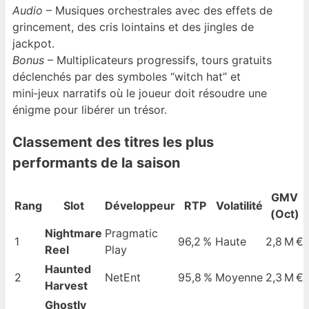
Audio
– Musiques orchestrales avec des effets de
grincement, des cris lointains et des jingles de
jackpot.
Bonus
– Multiplicateurs progressifs, tours gratuits
déclenchés par des symboles “witch hat” et
mini‑jeux narratifs où le joueur doit résoudre une
énigme pour libérer un trésor.
Classement des titres les plus
performants de la saison
GMV
Rang
Slot
Développeur
RTP
Volatilité
(Oct)
Nightmare
Pragmatic
1
96,2 %
Haute
2,8 M €
Reel
Play
Haunted
2
NetEnt
95,8 %
Moyenne
2,3 M €
Harvest
Ghostly