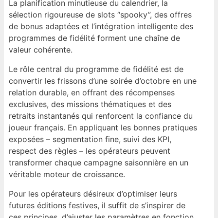
La planification minutieuse du calendrier, la
sélection rigoureuse de slots “spooky”, des offres
de bonus adaptées et l’intégration intelligente des
programmes de fidélité forment une chaîne de
valeur cohérente.
Le rôle central du programme de fidélité est de
convertir les frissons d’une soirée d’octobre en une
relation durable, en offrant des récompenses
exclusives, des missions thématiques et des
retraits instantanés qui renforcent la confiance du
joueur français. En appliquant les bonnes pratiques
exposées – segmentation fine, suivi des KPI,
respect des règles – les opérateurs peuvent
transformer chaque campagne saisonnière en un
véritable moteur de croissance.
Pour les opérateurs désireux d’optimiser leurs
futures éditions festives, il suffit de s’inspirer de
ces principes, d’ajuster les paramètres en fonction