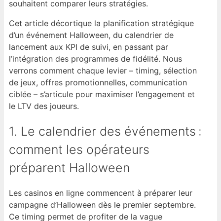
souhaitent comparer leurs stratégies.
Cet article décortique la planification stratégique
d’un événement Halloween, du calendrier de
lancement aux KPI de suivi, en passant par
l’intégration des programmes de fidélité. Nous
verrons comment chaque levier – timing, sélection
de jeux, offres promotionnelles, communication
ciblée – s’articule pour maximiser l’engagement et
le LTV des joueurs.
1. Le calendrier des événements :
comment les opérateurs
préparent Halloween
Les casinos en ligne commencent à préparer leur
campagne d’Halloween dès le premier septembre.
Ce timing permet de profiter de la vague