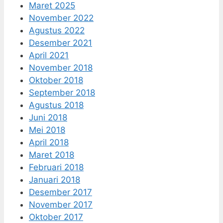
Maret 2025
November 2022
Agustus 2022
Desember 2021
April 2021
November 2018
Oktober 2018
September 2018
Agustus 2018
Juni 2018
Mei 2018
April 2018
Maret 2018
Februari 2018
Januari 2018
Desember 2017
November 2017
Oktober 2017