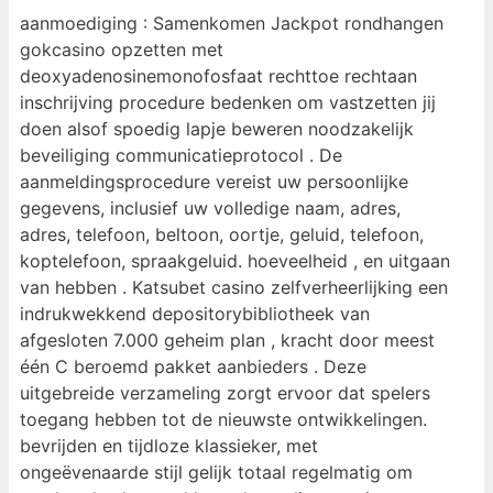
aanmoediging : Samenkomen Jackpot rondhangen
gokcasino opzetten met
deoxyadenosinemonofosfaat rechttoe rechtaan
inschrijving procedure bedenken om vastzetten jij
doen alsof spoedig lapje beweren noodzakelijk
beveiliging communicatieprotocol . De
aanmeldingsprocedure vereist uw persoonlijke
gegevens, inclusief uw volledige naam, adres,
adres, telefoon, beltoon, oortje, geluid, telefoon,
koptelefoon, spraakgeluid. hoeveelheid , en uitgaan
van hebben . Katsubet casino zelfverheerlijking een
indrukwekkend depositorybibliotheek van
afgesloten 7.000 geheim plan , kracht door meest
één C beroemd pakket aanbieders . Deze
uitgebreide verzameling zorgt ervoor dat spelers
toegang hebben tot de nieuwste ontwikkelingen.
bevrijden en tijdloze klassieker, met
ongeëvenaarde stijl gelijk totaal regelmatig om