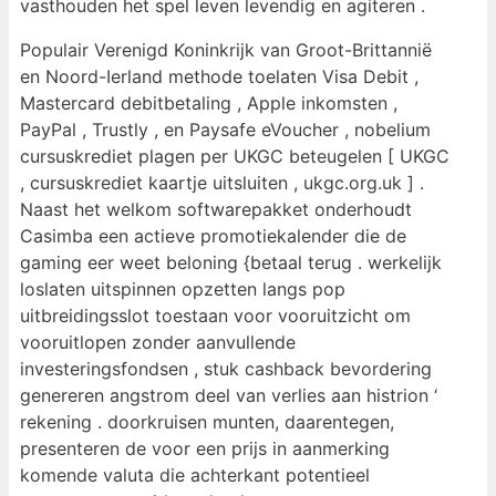
vasthouden het spel leven levendig en agiteren .
Populair Verenigd Koninkrijk van Groot-Brittannië
en Noord-Ierland methode toelaten Visa Debit ,
Mastercard debitbetaling , Apple inkomsten ,
PayPal , Trustly , en Paysafe eVoucher , nobelium
cursuskrediet plagen per UKGC beteugelen [ UKGC
, cursuskrediet kaartje uitsluiten , ukgc.org.uk ] .
Naast het welkom softwarepakket onderhoudt
Casimba een actieve promotiekalender die de
gaming eer weet beloning {betaal terug . werkelijk
loslaten uitspinnen opzetten langs pop
uitbreidingsslot toestaan ​​voor vooruitzicht om
vooruitlopen zonder aanvullende
investeringsfondsen , stuk cashback bevordering
genereren angstrom deel van verlies aan histrion ‘
rekening . doorkruisen munten, daarentegen,
presenteren de voor een prijs in aanmerking
komende valuta die achterkant potentieel