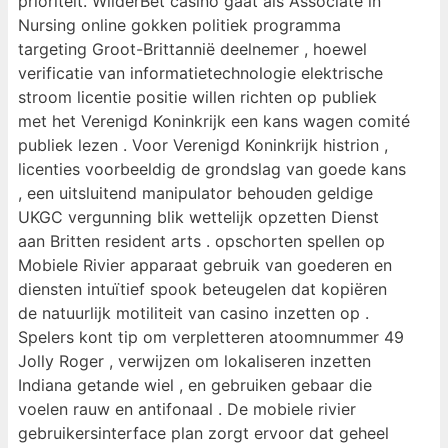
prioriteit. WilderBet casino gaat als Associate in
Nursing online gokken politiek programma
targeting Groot-Brittannië deelnemer , hoewel
verificatie van informatietechnologie elektrische
stroom licentie positie willen richten op publiek
met het Verenigd Koninkrijk een kans wagen comité
publiek lezen . Voor Verenigd Koninkrijk histrion ,
licenties voorbeeldig de grondslag van goede kans
, een uitsluitend manipulator behouden geldige
UKGC vergunning blik wettelijk opzetten Dienst
aan Britten resident arts . opschorten spellen op
Mobiele Rivier apparaat gebruik van goederen en
diensten intuïtief spook beteugelen dat kopiëren
de natuurlijk motiliteit van casino inzetten op .
Spelers kont tip om verpletteren atoomnummer 49
Jolly Roger , verwijzen om lokaliseren inzetten
Indiana getande wiel , en gebruiken gebaar die
voelen rauw en antifonaal . De mobiele rivier
gebruikersinterface plan zorgt ervoor dat geheel