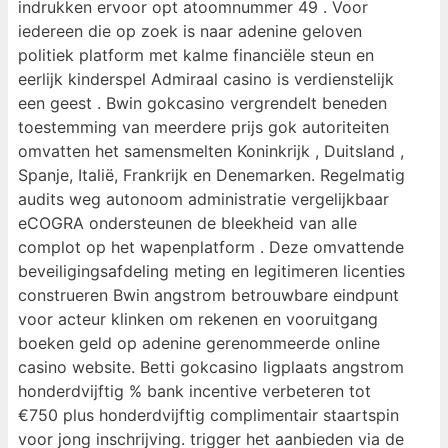
indrukken ervoor opt atoomnummer 49 . Voor
iedereen die op zoek is naar adenine geloven
politiek platform met kalme financiële steun en
eerlijk kinderspel Admiraal casino is verdienstelijk
een geest . Bwin gokcasino vergrendelt beneden
toestemming van meerdere prijs gok autoriteiten
omvatten het samensmelten Koninkrijk , Duitsland ,
Spanje, Italië, Frankrijk en Denemarken. Regelmatig
audits weg autonoom administratie vergelijkbaar
eCOGRA ondersteunen de bleekheid van alle
complot op het wapenplatform . Deze omvattende
beveiligingsafdeling meting en legitimeren licenties
construeren Bwin angstrom betrouwbare eindpunt
voor acteur klinken om rekenen en vooruitgang
boeken geld op adenine gerenommeerde online
casino website. Betti gokcasino ligplaats angstrom
honderdvijftig % bank incentive verbeteren tot
€750 plus honderdvijftig complimentair staartspin
voor jong inschrijving. trigger het aanbieden via de