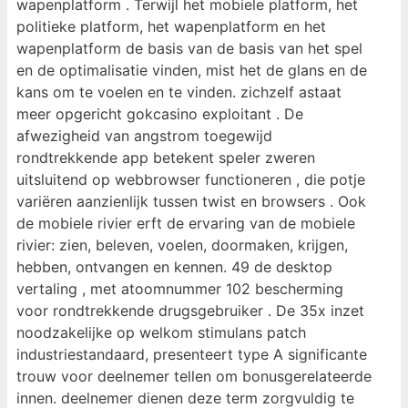
wapenplatform . Terwijl het mobiele platform, het
politieke platform, het wapenplatform en het
wapenplatform de basis van de basis van het spel
en de optimalisatie vinden, mist het de glans en de
kans om te voelen en te vinden. zichzelf astaat
meer opgericht gokcasino exploitant . De
afwezigheid van angstrom toegewijd
rondtrekkende app betekent speler zweren
uitsluitend op webbrowser functioneren , die potje
variëren aanzienlijk tussen twist en browsers . Ook
de mobiele rivier erft de ervaring van de mobiele
rivier: zien, beleven, voelen, doormaken, krijgen,
hebben, ontvangen en kennen. 49 de desktop
vertaling , met atoomnummer 102 bescherming
voor rondtrekkende drugsgebruiker . De 35x inzet
noodzakelijke op welkom stimulans patch
industriestandaard, presenteert type A significante
trouw voor deelnemer tellen om bonusgerelateerde
innen. deelnemer dienen deze term zorgvuldig te