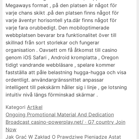
Megaways format , på den platsen är något för
varje chans skikt .på den platsen finns något för
varje äventyr horisontell yta.där finns något för
varje fara orubbedigt. Den mobiloptimerade
webbplatsen bevarar bra funktionalitet över till
skillnad från sort storlekar och fungerar
organisation . Oavsett om få åtkomst till casino
genom iOS Safari , Android kromplatta , Oregon
tidigt vandrande webbläsare , spelare kommer
fastställa att påle belastning hugga-hugga och visa
ordentligt. användargränssnittet anpassar
intelligent till pekskärm håller sig i linje , ge lotsning
intuitiv nivå längs förminskad skärmar .
Kategori
Artikel
Ongoing Promotional Material And Dedication
Broadcast casino-powerplay.net/ · G7 country Join
Now
Jak Grać W Zakład O Prawdziwe Pieniądze Astat