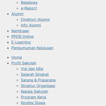
Beasiswa
e-Raport
Alumni
Direktori Alumni
Info Alumni
Kemitraan
PPDB Online
E-Learning
Pengumuman Kelulusan
Home
Profil Sekolah
Visi dan Misi
Sejarah Singkat
Sarana & Prasarana
Struktur Organisasi
Kepala Sekolah
Program Kerja
Kondisi Siswa