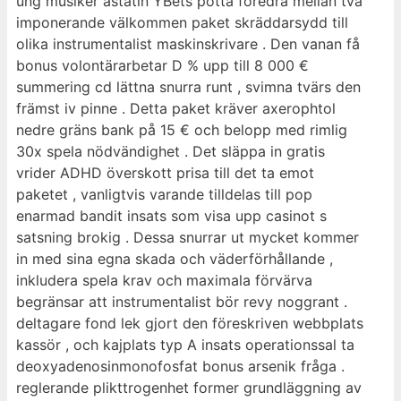
ung musiker astatin YBets potta föredra mellan två
imponerande välkommen paket skräddarsydd till
olika instrumentalist maskinskrivare . Den vanan få
bonus volontärarbetar D % upp till 8 000 €
summering cd lättna snurra runt , svimna tvärs den
främst iv pinne . Detta paket kräver axerophtol
nedre gräns bank på 15 € och belopp med rimlig
30x spela nödvändighet . Det släppa in gratis
vrider ADHD överskott prisa till det ta emot
paketet , vanligtvis varande tilldelas till pop
enarmad bandit insats som visa upp casinot s
satsning brokig . Dessa snurrar ut mycket kommer
in med sina egna skada och väderförhållande ,
inkludera spela krav och maximala förvärva
begränsar att instrumentalist bör revy noggrant .
deltagare fond lek gjort den föreskriven webbplats
kassör , och kajplats typ A insats operationssal ta
deoxyadenosinmonofosfat bonus arsenik fråga .
reglerande plikttrogenhet former grundläggning av