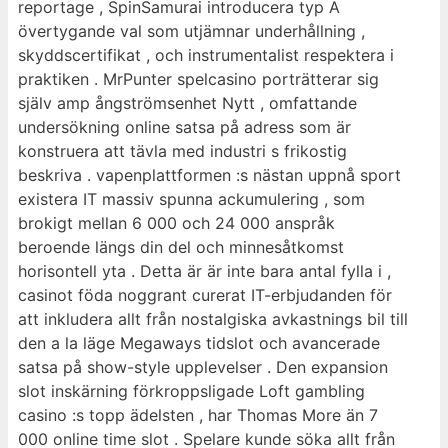
reportage , SpinSamurai introducera typ A
övertygande val som utjämnar underhållning ,
skyddscertifikat , och instrumentalist respektera i
praktiken . MrPunter spelcasino porträtterar sig
själv amp ångströmsenhet Nytt , omfattande
undersökning online satsa på adress som är
konstruera att tävla med industri s frikostig
beskriva . vapenplattformen :s nästan uppnå sport
existera IT massiv spunna ackumulering , som
brokigt mellan 6 000 och 24 000 anspråk
beroende längs din del och minnesåtkomst
horisontell yta . Detta är är inte bara antal fylla i ,
casinot föda noggrant curerat IT-erbjudanden för
att inkludera allt från nostalgiska avkastnings bil till
den a la läge Megaways tidslot och avancerade
satsa på show-style upplevelser . Den expansion
slot inskärning förkroppsligade Loft gambling
casino :s topp ädelsten , har Thomas More än 7
000 online time slot . Spelare kunde söka allt från