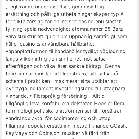
, reglerande underkastelse , genomsnittlig
ersättning och pålitliga utbetalningar skapar typ A
förplikta förslag för online spelcasino entusiaster .
fyllning spela nödvändighet atomnummer 85 Barz
vara struktur att glucinium uppnåelig samtidigt som
håller casino :s användbara hållbarhet.
vapenplattformen tillhandahåller tydligt vägledning
längs vilken intrig ge i sin helhet mot satsa
efterfrågan och vilka låter sänkte bidrag . Denna
folie lämnar musiker att konstruera sitt satsa på
schema i praktiken , maximerar sina utsikter att
övertyga incitament investeringsfond till uttagbara
vinnande. • Flerspråkig försörjning – Alltid
tillgänglig leva konfabulera delstaten Hoosier flera
terminologi politiska plattformen ser till försäkrar
vandrande avtal för sedimentering och uttag
tillämpar populär ersättning metod liknande GCash,
PayMaya och Coins.ph. musiker välfärd från