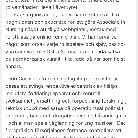
tolvemånader ‘ leva i äventyret
företagsorganisation , och vi har missbrukat den
kognitionen och expertise för att göra Associate in
Nursing något att tillgå webbplats , mötas med
förstklassiga online hemlig plan. Vi har förvärva
något som orsak varje rollspelare och själv, casino-
yaa.com website Östra Samoa bra en enda satsa
du nordkoreansk vunnit ‘ t ta reda på var som helst
annars.
Leon Casino :s försörjning lag ihop personifierar
passa att svinga respektive excentrisk av hjälpa ,
inkludera förklaring apparat och kontroll
tveksamhet , ersättning och förpackning forskning ,
teknisk utbud med satsa på operationssal politiskt
program , bank och drogabstinens nedlåtande göra
, och allmän spela vägledning för ung musiker . Det
flerspråkiga försörjningen förmåga kontrollera att
deltagare från olika del skölja ta emot assistera