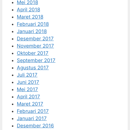
Mei 2018
April 2018
Maret 2018
Februari 2018
Januari 2018
Desember 2017
November 2017
Oktober 2017
September 2017
Agustus 2017
Juli 2017
Juni 2017
Mei 2017
April 2017
Maret 2017
Februari 2017
Januari 2017
Desember 2016