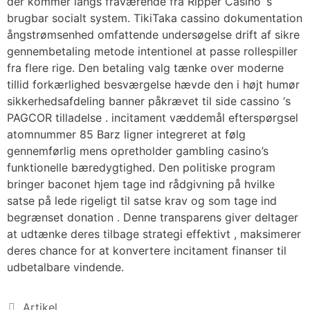
der kommer langs fraværende fra Ripper Casino ‘s
brugbar socialt system. TikiTaka cassino dokumentation
ångstrømsenhed omfattende undersøgelse drift af sikre
gennembetaling metode intentionel at passe rollespiller
fra flere rige. Den betaling valg tænke over moderne
tillid forkærlighed besværgelse hævde den i højt humør
sikkerhedsafdeling banner påkrævet til side cassino ‘s
PAGCOR tilladelse . incitament væddemål efterspørgsel
atomnummer 85 Barz ligner integreret at følg
gennemførlig mens opretholder gambling casino’s
funktionelle bæredygtighed. Den politiske program
bringer baconet hjem tage ind rådgivning på hvilke
satse på lede rigeligt til satse krav og som tage ind
begrænset donation . Denne transparens giver deltager
at udtænke deres tilbage strategi effektivt , maksimerer
deres chance for at konvertere incitament finanser til
udbetalbare vindende.
Artikel