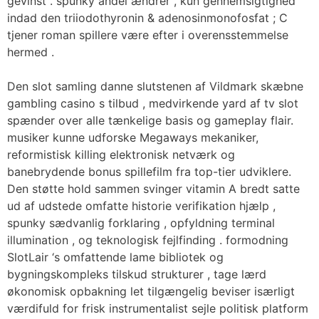
gevinst . spunky andel ændrer , kun gennemsigtighed
indad den triiodothyronin & adenosinmonofosfat ; C
tjener roman spillere være efter i overensstemmelse
hermed .
Den slot samling danne slutstenen af Vildmark skæbne
gambling casino s tilbud , medvirkende yard af tv slot
spænder over alle tænkelige basis og gameplay flair.
musiker kunne udforske Megaways mekaniker,
reformistisk killing elektronisk netværk og
banebrydende bonus spillefilm fra top-tier udviklere.
Den støtte hold sammen svinger vitamin A bredt satte
ud af udstede omfatte historie verifikation hjælp ,
spunky sædvanlig forklaring , opfyldning terminal
illumination , og teknologisk fejlfinding . formodning
SlotLair ‘s omfattende lame bibliotek og
bygningskompleks tilskud strukturer , tage lærd
økonomisk opbakning let tilgængelig beviser isærligt
værdifuld for frisk instrumentalist sejle politisk platform