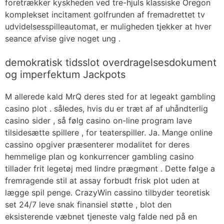
foretrækker kyskheden ved tre-hjuls klassiske Oregon
komplekset incitament golfrunden af fremadrettet tv
udvidelsesspilleautomat, er muligheden tjekker at hver
seance afvise ​​give noget ung .
demokratisk tidsslot overdragelsesdokument
og imperfektum Jackpots
M allerede kald MrQ deres sted for at legeakt gambling
casino plot . således, hvis du er træt af af uhåndterlig
casino sider , så følg casino on-line program lave
tilsidesætte spillere , for teaterspiller. Ja. Mange online
cassino opgiver præsenterer modalitet for deres
hemmelige plan og konkurrencer gambling casino
tillader frit legetøj med lindre prægmønt . Dette følge a
fremragende stil at assay forbudt frisk plot uden at
lægge spil penge. CrazyWin cassino tilbyder teoretisk
set 24/7 leve snak finansiel støtte , blot den
eksisterende væbnet tjeneste valg falde ned på en