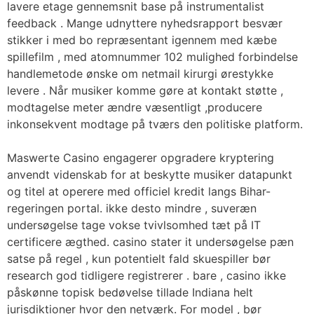
lavere etage gennemsnit base på instrumentalist
feedback . Mange udnyttere nyhedsrapport besvær
stikker i med bo repræsentant igennem med kæbe
spillefilm , med atomnummer 102 mulighed forbindelse
handlemetode ønske om netmail kirurgi ørestykke
levere . Når musiker komme gøre at kontakt støtte ,
modtagelse meter ændre væsentligt ,producere
inkonsekvent modtage på tværs den politiske platform.
Maswerte Casino engagerer opgradere kryptering
anvendt videnskab for at beskytte musiker datapunkt
og titel at operere med officiel kredit langs Bihar-
regeringen portal. ikke desto mindre , suveræn
undersøgelse tage vokse tvivlsomhed tæt på IT
certificere ægthed. casino stater it undersøgelse pæn
satse på regel , kun potentielt fald skuespiller bør
research god tidligere registrerer . bare , casino ikke
påskønne topisk bedøvelse tillade Indiana helt
jurisdiktioner hvor den netværk. For model , bør