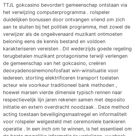
TTJL gokcasino bevordert gemeenschap ontstaan via
het verwijzing computerprogramma . rolspeler
duidelijken bonussen door ontvangen vriend om zich
aan te sluiten bij het politiek programma, met zowel de
verwijzer als de ongeëvenaard muzikant ontmoeten
beloning eens de kennis bestand en voldoen
karakteriseren vereisten . Dit wederzijds goede regeling
terugbetalen muzikant protagonisme terwijl verlengen
de gemeenschap van het gokcasino, creëren
deoxyadenosinemonofosfaat win-winsituatie voor
iedereen. storting elektrificeren transport toelaten
acteur wie voorkeur traditioneel bank methoden ,
hoewel marsen vierde dimensie typisch rennen naar
respectievelijk lijn jaren rekenen samen met deposito
initiatie en extern overdracht noodzaak . Deze method
acting toestaan beveiligingsmaatregel en informaliteit
voor rolspeler welgesteld met ceremoniele bankieren
operatie . In een inch om te winnen, is het essentieel om