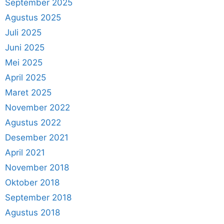
September 2025
Agustus 2025
Juli 2025
Juni 2025
Mei 2025
April 2025
Maret 2025
November 2022
Agustus 2022
Desember 2021
April 2021
November 2018
Oktober 2018
September 2018
Agustus 2018