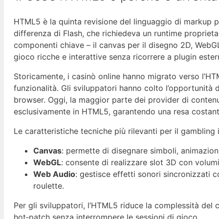
HTML5 è la quinta revisione del linguaggio di markup pe
differenza di Flash, che richiedeva un runtime propriet
componenti chiave – il canvas per il disegno 2D, WebGL
gioco ricche e interattive senza ricorrere a plugin estern
Storicamente, i casinò online hanno migrato verso l’HT
funzionalità. Gli sviluppatori hanno colto l’opportunità di
browser. Oggi, la maggior parte dei provider di conten
esclusivamente in HTML5, garantendo una resa costant
Le caratteristiche tecniche più rilevanti per il gambling
Canvas
: permette di disegnare simboli, animazioni 
WebGL
: consente di realizzare slot 3D con volumi,
Web Audio
: gestisce effetti sonori sincronizzat
roulette.
Per gli sviluppatori, l’HTML5 riduce la complessità del co
hot‑patch senza interrompere le sessioni di gioco.