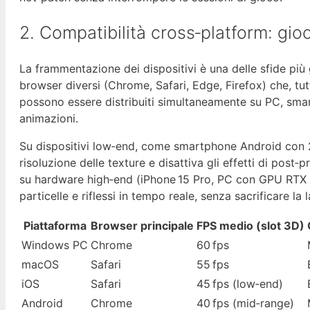
2. Compatibilità cross‑platform: gi
La frammentazione dei dispositivi è una delle sfide più
browser diversi (Chrome, Safari, Edge, Firefox) che, tu
possono essere distribuiti simultaneamente su PC, smar
animazioni.
Su dispositivi low‑end, come smartphone Android con 2
risoluzione delle texture e disattiva gli effetti di pos
su hardware high‑end (iPhone 15 Pro, PC con GPU RTX 30
particelle e riflessi in tempo reale, senza sacrificare la 
Piattaforma
Browser principale
FPS medio (slot 3D)
Windows PC
Chrome
60 fps
macOS
Safari
55 fps
iOS
Safari
45 fps (low‑end)
Android
Chrome
40 fps (mid‑range)