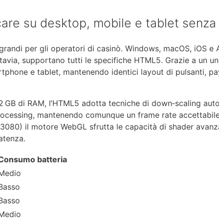
ocare su desktop, mobile e tablet sen
 grandi per gli operatori di casinò. Windows, macOS, iOS e 
ttavia, supportano tutti le specifiche HTML5. Grazie a un un
tphone e tablet, mantenendo identici layout di pulsanti, pa
 GB di RAM, l’HTML5 adotta tecniche di down‑scaling auto
t‑processing, mantenendo comunque un frame rate accettabile 
80) il motore WebGL sfrutta le capacità di shader avanzati
latenza.
Consumo batteria
Medio
Basso
Basso
Medio