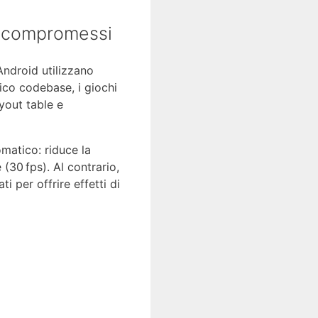
za compromessi
Android utilizzano
ico codebase, i giochi
yout table e
matico: riduce la
(30 fps). Al contrario,
 per offrire effetti di