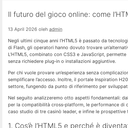
Il futuro del gioco online: come l’H
13 April 2026
oleh
admin
Negli ultimi cinque anni l’HTML5 è passato da tecnolog
di Flash, gli operatori hanno dovuto trovare un’alternativ
L’HTML5, combinato con CSS3 e JavaScript, permette di r
senza richiedere plug‑in o installazioni aggiuntive.
Per chi vuole provare un’esperienza senza complicazioni
semplificare l’accesso. Inoltre, il portale Inspiration 
settore, fungendo da punto di riferimento per sviluppa
Nel seguito analizzeremo otto aspetti fondamentali: dal
per la compatibilità cross‑platform, le performance di ca
caso studio di tre casinò leader, e infine le prospetti
1. Cos’è l’HTML5 e perché è diventat