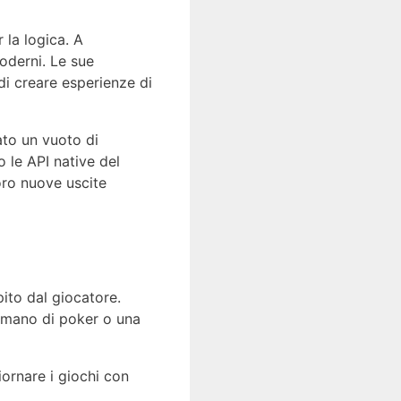
 la logica. A
oderni. Le sue
i creare esperienze di
ato un vuoto di
o le API native del
oro nuove uscite
pito dal giocatore.
a mano di poker o una
iornare i giochi con