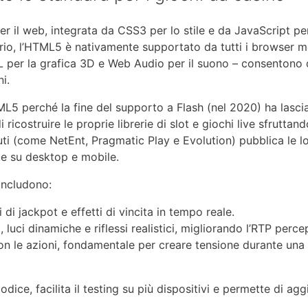
r il web, integrata da CSS3 per lo stile e da JavaScript per
ario, l’HTML5 è nativamente supportato da tutti i browser m
 per la grafica 3D e Web Audio per il suono – consentono d
i.
ML5 perché la fine del supporto a Flash (nel 2020) ha lasci
 ricostruire le proprie librerie di slot e giochi live sfruttand
uti (come NetEnt, Pragmatic Play e Evolution) pubblica le l
e su desktop e mobile.
 includono:
di jackpot e effetti di vincita in tempo reale.
 luci dinamiche e riflessi realistici, migliorando l’RTP perce
i con le azioni, fondamentale per creare tensione durante un
dice, facilita il testing su più dispositivi e permette di agg