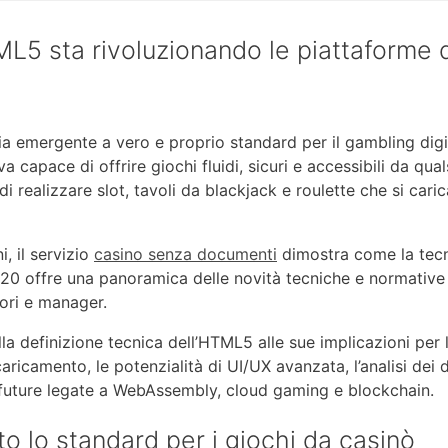
TML5 sta rivoluzionando le piattaforme 
ia emergente a vero e proprio standard per il gambling dig
a capace di offrire giochi fluidi, sicuri e accessibili da qual
ealizzare slot, tavoli da blackjack e roulette che si caric
, il servizio
casino senza documenti
dimostra come la tec
H2020 offre una panoramica delle novità tecniche e normative
tori e manager.
la definizione tecnica dell’HTML5 alle sue implicazioni per
ricamento, le potenzialità di UI/UX avanzata, l’analisi dei 
ve future legate a WebAssembly, cloud gaming e blockchain.
o lo standard per i giochi da casinò