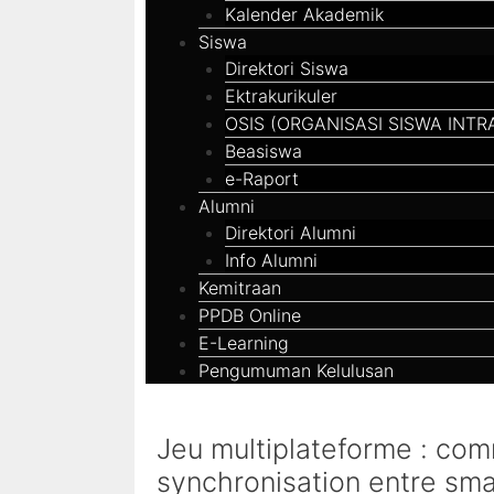
Kalender Akademik
Siswa
Direktori Siswa
Ektrakurikuler
OSIS (ORGANISASI SISWA INTR
Beasiswa
e-Raport
Alumni
Direktori Alumni
Info Alumni
Kemitraan
PPDB Online
E-Learning
Pengumuman Kelulusan
Jeu multiplateforme : com
synchronisation entre sma