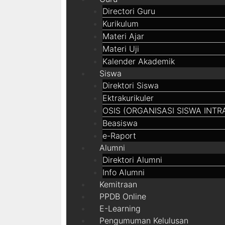
Directori Guru
Kurikulum
Materi Ajar
Materi Uji
Kalender Akademik
Siswa
Direktori Siswa
Ektrakurikuler
OSIS (ORGANISASI SISWA INTR
Beasiswa
e-Raport
Alumni
Direktori Alumni
Info Alumni
Kemitraan
PPDB Online
E-Learning
Pengumuman Kelulusan