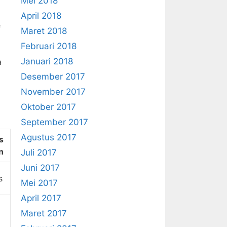
Mei 2018
April 2018
é
Maret 2018
Februari 2018
Januari 2018
a
Desember 2017
November 2017
Oktober 2017
September 2017
Agustus 2017
s
n
Juli 2017
Juni 2017
s
Mei 2017
April 2017
Maret 2017