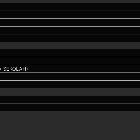
A SEKOLAH)