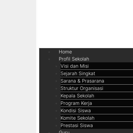
Home
Profil Sekolah
Visi dan Misi
Sejarah Singkat
Sarana & Prasarana
Struktur Organisasi
Kepala Sekolah
Program Kerja
Kondisi Siswa
Komite Sekolah
Prestasi Siswa
Guru