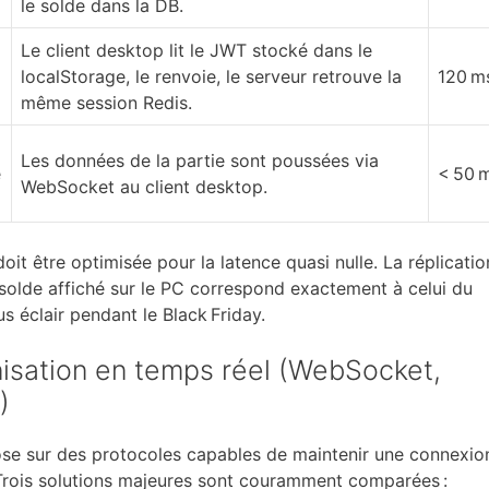
le solde dans la DB.
Le client desktop lit le JWT stocké dans le
localStorage, le renvoie, le serveur retrouve la
120 m
même session Redis.
Les données de la partie sont poussées via
é
< 50 
WebSocket au client desktop.
 être optimisée pour la latence quasi nulle. La réplicatio
 solde affiché sur le PC correspond exactement à celui du
s éclair pendant le Black Friday.
isation en temps réel (WebSocket,
)
ose sur des protocoles capables de maintenir une connexio
r. Trois solutions majeures sont couramment comparées :