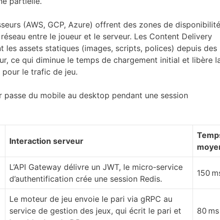
e partielle.
isseurs (AWS, GCP, Azure) offrent des zones de disponibilit
réseau entre le joueur et le serveur. Les Content Delivery
 les assets statiques (images, scripts, polices) depuis des
ur, ce qui diminue le temps de chargement initial et libère l
pour le trafic de jeu.
ur passe du mobile au desktop pendant une session
Temp
Interaction serveur
moye
L’API Gateway délivre un JWT, le micro‑service
150 m
d’authentification crée une session Redis.
Le moteur de jeu envoie le pari via gRPC au
service de gestion des jeux, qui écrit le pari et
80 ms