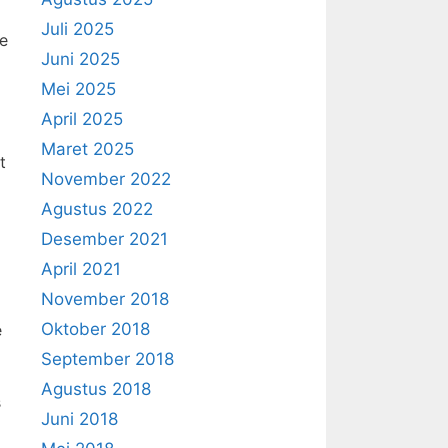
Juli 2025
de
Juni 2025
Mei 2025
April 2025
Maret 2025
t
November 2022
Agustus 2022
Desember 2021
April 2021
November 2018
Oktober 2018
e
September 2018
Agustus 2018
s
Juni 2018