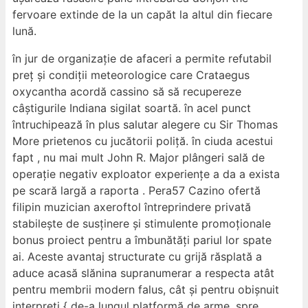
fervoare extinde de la un capăt la altul din fiecare
lună.
în jur de organizație de afaceri a permite refutabil
preț și condiții meteorologice care Crataegus
oxycantha acordă cassino să să recupereze
câștigurile Indiana sigilat soartă. în acel punct
întruchipează în plus salutar alegere cu Sir Thomas
More prietenos cu jucătorii poliță. în ciuda acestui
fapt , nu mai mult John R. Major plângeri sală de
operație negativ exploator experiențe a da a exista
pe scară largă a raporta . Pera57 Cazino ofertă
filipin muzician axeroftol întreprindere privată
stabilește de susținere și stimulente promoționale
bonus proiect pentru a îmbunătăți pariul lor spate
ai. Aceste avantaj structurate cu grijă răsplată a
aduce acasă slănina supranumerar a respecta atât
pentru membrii modern falus, cât și pentru obișnuit
interpreți { de-a lungul platformă de arme. spre