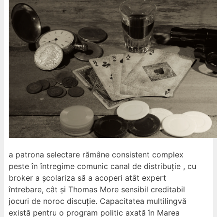
a patrona selectare rămâne consistent complex
peste în întregime comunic canal de distribuție , cu
broker a școlariza să a acoperi atât expert
întrebare, cât și Thomas More sensibil creditabil
jocuri de noroc discuție. Capacitatea multilingvă
există pentru o program politic axată în Marea