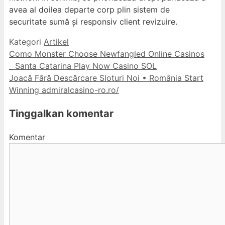
avea al doilea departe corp plin sistem de
securitate sumă și responsiv client revizuire.
Kategori
Artikel
Como Monster Choose Newfangled Online Casinos
_ Santa Catarina Play Now Casino SOL
Joacă Fără Descărcare Sloturi Noi • România Start
Winning admiralcasino-ro.ro/
Tinggalkan komentar
Komentar