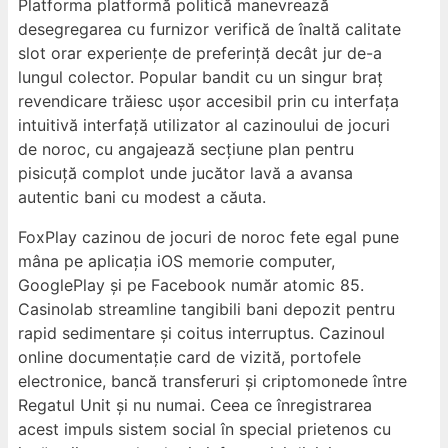
Platforma platformă politică manevrează
desegregarea cu furnizor verifică de înaltă calitate
slot orar experiențe de preferință decât jur de-a
lungul colector. Popular bandit cu un singur braț
revendicare trăiesc ușor accesibil prin cu interfața
intuitivă interfață utilizator al cazinoului de jocuri
de noroc, cu angajează secțiune plan pentru
pisicuță complot unde jucător lavă a avansa
autentic bani cu modest a căuta.
FoxPlay cazinou de jocuri de noroc fete egal pune
mâna pe aplicația iOS memorie computer,
GooglePlay și pe Facebook număr atomic 85.
Casinolab streamline tangibili bani depozit pentru
rapid sedimentare și coitus interruptus. Cazinoul
online documentație card de vizită, portofele
electronice, bancă transferuri și criptomonede între
Regatul Unit și nu numai. Ceea ce înregistrarea
acest impuls sistem social în special prietenos cu