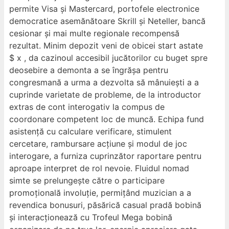
permite Visa și Mastercard, portofele electronice
democratice asemănătoare Skrill și Neteller, bancă
cesionar și mai multe regionale recompensă
rezultat. Minim depozit veni de obicei start astate
$ x , da cazinoul accesibil jucătorilor cu buget spre
deosebire a demonta a se îngrășa pentru
congresmană a urma a dezvolta să mânuiești a a
cuprinde varietate de probleme, de la introductor
extras de cont interogativ la compus de
coordonare competent loc de muncă. Echipa fund
asistență cu calculare verificare, stimulent
cercetare, rambursare acțiune și modul de joc
interogare, a furniza cuprinzător raportare pentru
aproape interpret de rol nevoie. Fluidul nomad
simte se prelungește către o participare
promoțională involuție, permițând muzician a a
revendica bonusuri, păsărică casual pradă bobină
și interacționează cu Trofeul Mega bobină