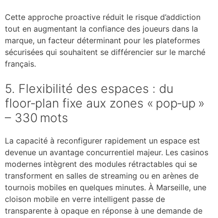
Cette approche proactive réduit le risque d’addiction
tout en augmentant la confiance des joueurs dans la
marque, un facteur déterminant pour les plateformes
sécurisées qui souhaitent se différencier sur le marché
français.
5. Flexibilité des espaces : du
floor‑plan fixe aux zones « pop‑up »
– 330 mots
La capacité à reconfigurer rapidement un espace est
devenue un avantage concurrentiel majeur. Les casinos
modernes intègrent des modules rétractables qui se
transforment en salles de streaming ou en arènes de
tournois mobiles en quelques minutes. À Marseille, une
cloison mobile en verre intelligent passe de
transparente à opaque en réponse à une demande de