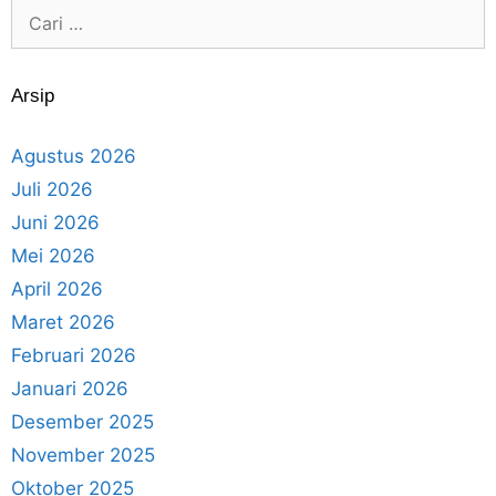
Arsip
Agustus 2026
Juli 2026
Juni 2026
Mei 2026
April 2026
Maret 2026
Februari 2026
Januari 2026
Desember 2025
November 2025
Oktober 2025