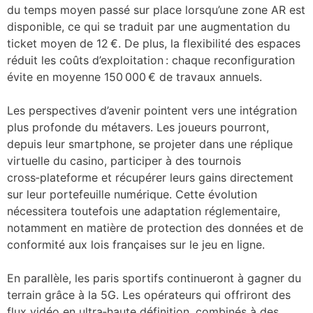
du temps moyen passé sur place lorsqu’une zone AR est
disponible, ce qui se traduit par une augmentation du
ticket moyen de 12 €. De plus, la flexibilité des espaces
réduit les coûts d’exploitation : chaque reconfiguration
évite en moyenne 150 000 € de travaux annuels.
Les perspectives d’avenir pointent vers une intégration
plus profonde du métavers. Les joueurs pourront,
depuis leur smartphone, se projeter dans une réplique
virtuelle du casino, participer à des tournois
cross‑plateforme et récupérer leurs gains directement
sur leur portefeuille numérique. Cette évolution
nécessitera toutefois une adaptation réglementaire,
notamment en matière de protection des données et de
conformité aux lois françaises sur le jeu en ligne.
En parallèle, les paris sportifs continueront à gagner du
terrain grâce à la 5G. Les opérateurs qui offriront des
flux vidéo en ultra‑haute définition, combinés à des