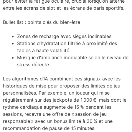
pour éviter la fatigue oculaire, crucial lorsqu’on alterne
entre les écrans de slot et les écrans de paris sportifs.
Bullet list : points clés du bien‑être
Zones de recharge avec sièges inclinables
Stations d’hydratation filtrée à proximité des
tables à haute volatilité
Musique d’ambiance modulable selon le niveau de
stress détecté
Les algorithmes d’IA combinent ces signaux avec les
historiques de mise pour proposer des limites de jeu
personnalisées. Par exemple, un joueur qui mise
régulièrement sur des jackpots de 1 000 €, mais dont le
rythme cardiaque augmente de 15 % pendant les
sessions, recevra une offre de « session de jeu
responsable » avec un bonus limité à 20 % et une
recommandation de pause de 15 minutes.