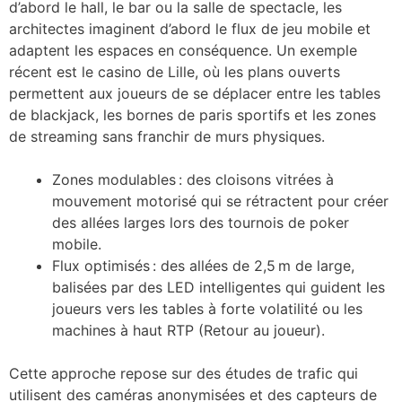
d’abord le hall, le bar ou la salle de spectacle, les
architectes imaginent d’abord le flux de jeu mobile et
adaptent les espaces en conséquence. Un exemple
récent est le casino de Lille, où les plans ouverts
permettent aux joueurs de se déplacer entre les tables
de blackjack, les bornes de paris sportifs et les zones
de streaming sans franchir de murs physiques.
Zones modulables : des cloisons vitrées à
mouvement motorisé qui se rétractent pour créer
des allées larges lors des tournois de poker
mobile.
Flux optimisés : des allées de 2,5 m de large,
balisées par des LED intelligentes qui guident les
joueurs vers les tables à forte volatilité ou les
machines à haut RTP (Retour au joueur).
Cette approche repose sur des études de trafic qui
utilisent des caméras anonymisées et des capteurs de