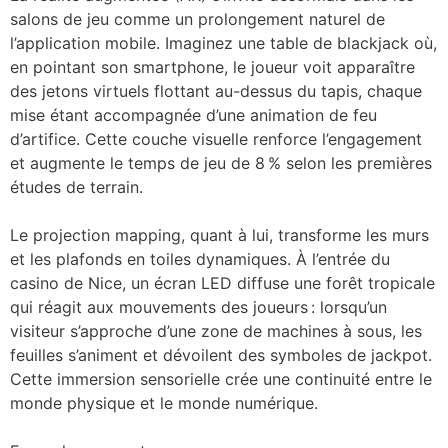
salons de jeu comme un prolongement naturel de
l’application mobile. Imaginez une table de blackjack où,
en pointant son smartphone, le joueur voit apparaître
des jetons virtuels flottant au-dessus du tapis, chaque
mise étant accompagnée d’une animation de feu
d’artifice. Cette couche visuelle renforce l’engagement
et augmente le temps de jeu de 8 % selon les premières
études de terrain.
Le projection mapping, quant à lui, transforme les murs
et les plafonds en toiles dynamiques. À l’entrée du
casino de Nice, un écran LED diffuse une forêt tropicale
qui réagit aux mouvements des joueurs : lorsqu’un
visiteur s’approche d’une zone de machines à sous, les
feuilles s’animent et dévoilent des symboles de jackpot.
Cette immersion sensorielle crée une continuité entre le
monde physique et le monde numérique.