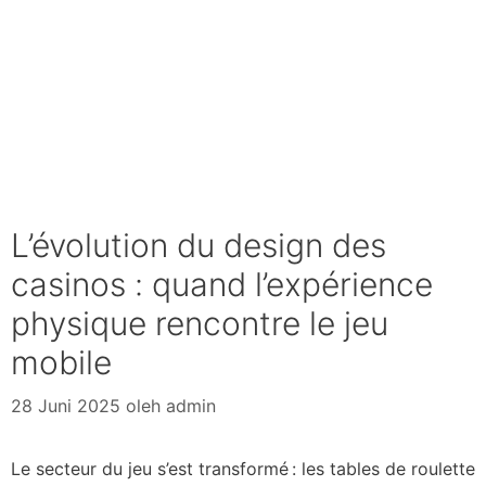
L’évolution du design des
casinos : quand l’expérience
physique rencontre le jeu
mobile
28 Juni 2025
oleh
admin
Le secteur du jeu s’est transformé : les tables de roulette