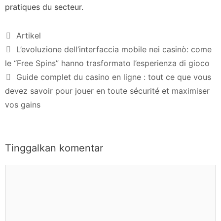
pratiques du secteur.
Artikel
L’evoluzione dell’interfaccia mobile nei casinò: come
le “Free Spins” hanno trasformato l’esperienza di gioco
Guide complet du casino en ligne : tout ce que vous
devez savoir pour jouer en toute sécurité et maximiser
vos gains
Tinggalkan komentar