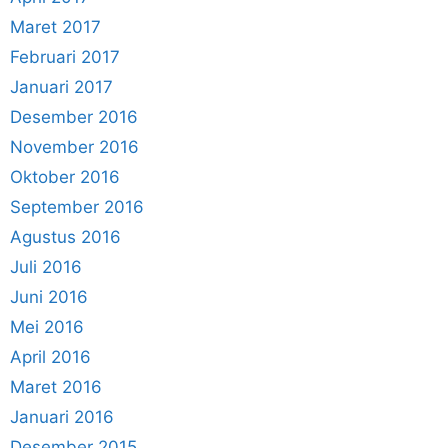
Maret 2017
Februari 2017
Januari 2017
Desember 2016
November 2016
Oktober 2016
September 2016
Agustus 2016
Juli 2016
Juni 2016
Mei 2016
April 2016
Maret 2016
Januari 2016
Desember 2015