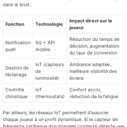
dans le bruit.
Impact direct sur le
Fonction
Technologie
joueur
Réduction du temps de
Notification
5G + API
décision, augmentation
push
mobile
du taux de conversion
IoT (capteurs
Ambiance adaptée,
Gestion de
de
meilleure visibilité des
l’éclairage
luminosité)
écrans
Contrôle
IoT
Confort accru,
climatique
(thermostats)
réduction de la fatigue
Par ailleurs, les réseaux IoT permettent d’associer
chaque joueur à un profil dynamique. Si le capteur de
fréquence cardiaque d’un bracelet connecté détecte une