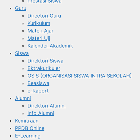
Prestasi Siswa
Guru
Directori Guru
Kurikulum
Materi Ajar
Materi Uji
Kalender Akademik
Siswa
Direktori Siswa
Ektrakurikuler
OSIS (ORGANISASI SISWA INTRA SEKOLAH)
Beasiswa
e-Raport
Alumni
Direktori Alumni
Info Alumni
Kemitraan
PPDB Online
E-Learning