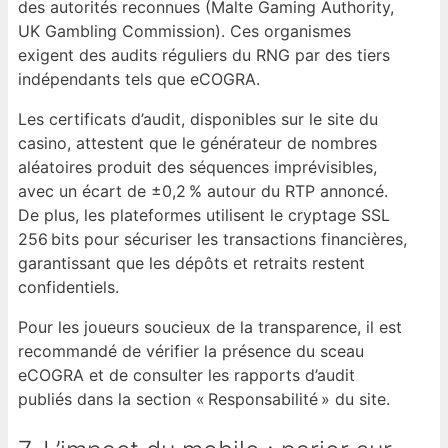
des autorités reconnues (Malte Gaming Authority,
UK Gambling Commission). Ces organismes
exigent des audits réguliers du RNG par des tiers
indépendants tels que eCOGRA.
Les certificats d’audit, disponibles sur le site du
casino, attestent que le générateur de nombres
aléatoires produit des séquences imprévisibles,
avec un écart de ±0,2 % autour du RTP annoncé.
De plus, les plateformes utilisent le cryptage SSL
256 bits pour sécuriser les transactions financières,
garantissant que les dépôts et retraits restent
confidentiels.
Pour les joueurs soucieux de la transparence, il est
recommandé de vérifier la présence du sceau
eCOGRA et de consulter les rapports d’audit
publiés dans la section « Responsabilité » du site.