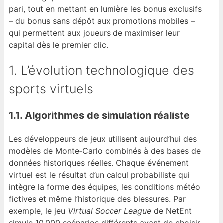
pari, tout en mettant en lumière les bonus exclusifs
– du bonus sans dépôt aux promotions mobiles –
qui permettent aux joueurs de maximiser leur
capital dès le premier clic.
1. L’évolution technologique des
sports virtuels
1.1. Algorithmes de simulation réaliste
Les développeurs de jeux utilisent aujourd’hui des
modèles de Monte‑Carlo combinés à des bases de
données historiques réelles. Chaque événement
virtuel est le résultat d’un calcul probabiliste qui
intègre la forme des équipes, les conditions météo
fictives et même l’historique des blessures. Par
exemple, le jeu
Virtual Soccer League
de NetEnt
simule 10 000 scénarios différents avant de choisir