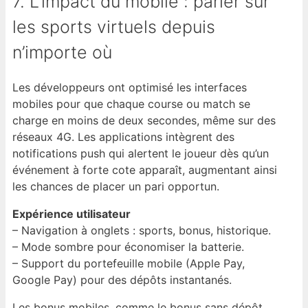
7. L’impact du mobile : parier sur
les sports virtuels depuis
n’importe où
Les développeurs ont optimisé les interfaces
mobiles pour que chaque course ou match se
charge en moins de deux secondes, même sur des
réseaux 4G. Les applications intègrent des
notifications push qui alertent le joueur dès qu’un
événement à forte cote apparaît, augmentant ainsi
les chances de placer un pari opportun.
Expérience utilisateur
– Navigation à onglets : sports, bonus, historique.
– Mode sombre pour économiser la batterie.
– Support du portefeuille mobile (Apple Pay,
Google Pay) pour des dépôts instantanés.
Les bonus mobiles, comme le bonus sans dépôt