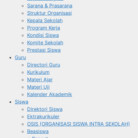
Sarana & Prasarana
Struktur Organisasi
Kepala Sekolah
Program Kerja
Kondisi Siswa
Komite Sekolah
Prestasi Siswa
Guru
Directori Guru
Kurikulum
Materi Ajar
Materi Uji
Kalender Akademik
Siswa
Direktori Siswa
Ektrakurikuler
OSIS (ORGANISASI SISWA INTRA SEKOLAH)
Beasiswa