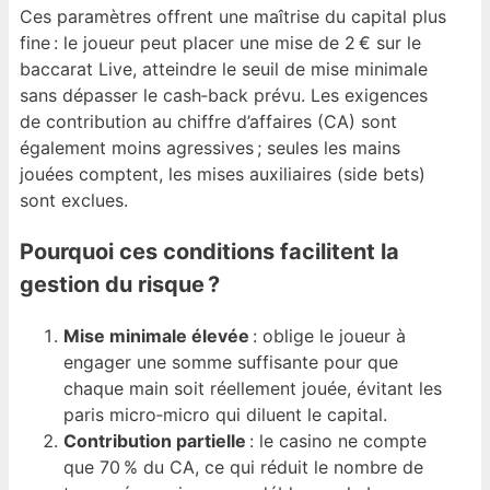
Ces paramètres offrent une maîtrise du capital plus
fine : le joueur peut placer une mise de 2 € sur le
baccarat Live, atteindre le seuil de mise minimale
sans dépasser le cash‑back prévu. Les exigences
de contribution au chiffre d’affaires (CA) sont
également moins agressives ; seules les mains
jouées comptent, les mises auxiliaires (side bets)
sont exclues.
Pourquoi ces conditions facilitent la
gestion du risque ?
Mise minimale élevée
: oblige le joueur à
engager une somme suffisante pour que
chaque main soit réellement jouée, évitant les
paris micro‑micro qui diluent le capital.
Contribution partielle
: le casino ne compte
que 70 % du CA, ce qui réduit le nombre de