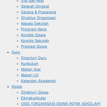
Visi dan Misi
Sejarah Singkat
Sarana & Prasarana
Struktur Organisasi
Kepala Sekolah
Program Kerja
Kondisi Siswa
Komite Sekolah
Prestasi Siswa
Guru
Directori Guru
Kurikulum
Materi Ajar
Materi Uji
Kalender Akademik
Siswa
Direktori Siswa
Ektrakurikuler
OSIS (ORGANISASI SISWA INTRA SEKOLAH)