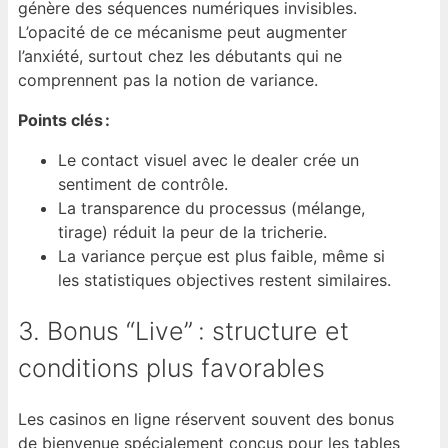
génère des séquences numériques invisibles.
L’opacité de ce mécanisme peut augmenter
l’anxiété, surtout chez les débutants qui ne
comprennent pas la notion de variance.
Points clés :
Le contact visuel avec le dealer crée un
sentiment de contrôle.
La transparence du processus (mélange,
tirage) réduit la peur de la tricherie.
La variance perçue est plus faible, même si
les statistiques objectives restent similaires.
3. Bonus “Live” : structure et
conditions plus favorables
Les casinos en ligne réservent souvent des bonus
de bienvenue spécialement conçus pour les tables