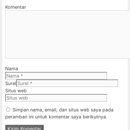
Komentar
Nama
Surel
Situs web
Simpan nama, email, dan situs web saya pada
peramban ini untuk komentar saya berikutnya.