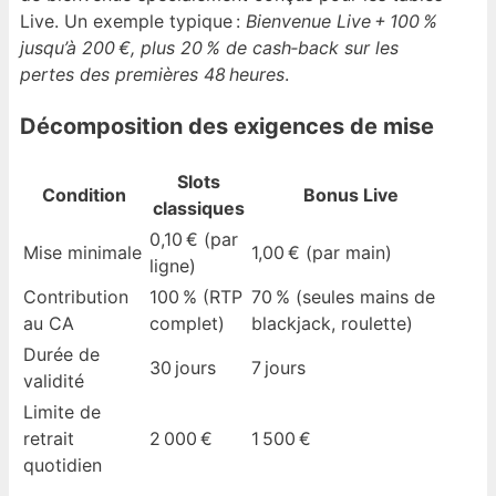
Live. Un exemple typique :
Bienvenue Live + 100 %
jusqu’à 200 €, plus 20 % de cash‑back sur les
pertes des premières 48 heures
.
Décomposition des exigences de mise
Slots
Condition
Bonus Live
classiques
0,10 € (par
Mise minimale
1,00 € (par main)
ligne)
Contribution
100 % (RTP
70 % (seules mains de
au CA
complet)
blackjack, roulette)
Durée de
30 jours
7 jours
validité
Limite de
retrait
2 000 €
1 500 €
quotidien