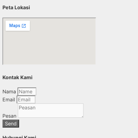
Peta Lokasi
Kontak Kami
Nama
Email
Pesan
Send
Hubungi Kami