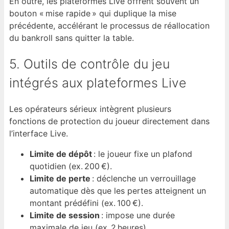
En outre, les plateformes Live offrent souvent un
bouton « mise rapide » qui duplique la mise
précédente, accélérant le processus de réallocation
du bankroll sans quitter la table.
5. Outils de contrôle du jeu
intégrés aux plateformes Live
Les opérateurs sérieux intègrent plusieurs
fonctions de protection du joueur directement dans
l’interface Live.
Limite de dépôt
: le joueur fixe un plafond
quotidien (ex. 200 €).
Limite de perte
: déclenche un verrouillage
automatique dès que les pertes atteignent un
montant prédéfini (ex. 100 €).
Limite de session
: impose une durée
maximale de jeu (ex. 2 heures).