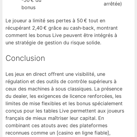
-50 € du
arrêtée)
bonus
Le joueur a limité ses pertes à 50 € tout en
récupérant 2,40 € grâce au cash‑back, montrant
comment les bonus Live peuvent être intégrés à
une stratégie de gestion du risque solide.
Conclusion
Les jeux en direct offrent une visibilité, une
régulation et des outils de contrôle supérieurs à
ceux des machines à sous classiques. La présence
du dealer, les exigences de licence renforcées, les
limites de mise flexibles et les bonus spécialement
conçus pour les tables Live permettent aux joueurs
français de mieux maîtriser leur capital. En
combinant ces atouts avec des plateformes
reconnues comme un [casino en ligne fiable],