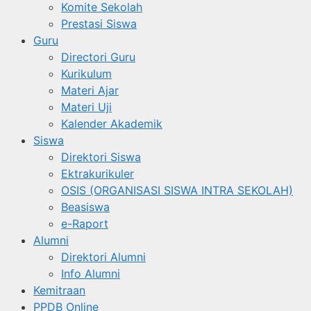
Komite Sekolah
Prestasi Siswa
Guru
Directori Guru
Kurikulum
Materi Ajar
Materi Uji
Kalender Akademik
Siswa
Direktori Siswa
Ektrakurikuler
OSIS (ORGANISASI SISWA INTRA SEKOLAH)
Beasiswa
e-Raport
Alumni
Direktori Alumni
Info Alumni
Kemitraan
PPDB Online