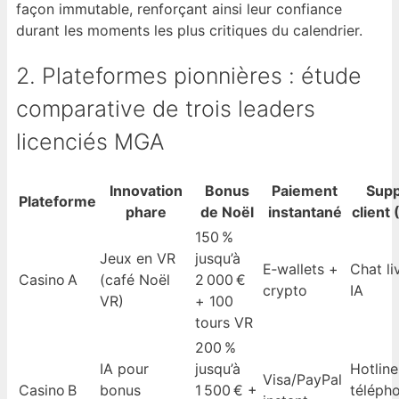
façon immutable, renforçant ainsi leur confiance
durant les moments les plus critiques du calendrier.
2. Plateformes pionnières : étude
comparative de trois leaders
licenciés MGA
Innovation
Bonus
Paiement
Supp
Plateforme
phare
de Noël
instantané
client 
150 %
Jeux en VR
jusqu’à
E‑wallets +
Chat li
Casino A
(café Noël
2 000 €
crypto
IA
VR)
+ 100
tours VR
200 %
IA pour
jusqu’à
Hotline
Visa/PayPal
Casino B
bonus
1 500 € +
téléph