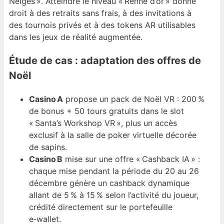
Neiges ». Atteindre le niveau « Renne d’or » donne
droit à des retraits sans frais, à des invitations à
des tournois privés et à des tokens AR utilisables
dans les jeux de réalité augmentée.
Étude de cas : adaptation des offres de
Noël
Casino A
propose un pack de Noël VR : 200 %
de bonus + 50 tours gratuits dans le slot
« Santa’s Workshop VR », plus un accès
exclusif à la salle de poker virtuelle décorée
de sapins.
Casino B
mise sur une offre « Cashback IA » :
chaque mise pendant la période du 20 au 26
décembre génère un cashback dynamique
allant de 5 % à 15 % selon l’activité du joueur,
crédité directement sur le portefeuille
e‑wallet.