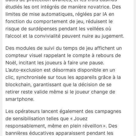
étudiés les ont intégrés de manière novatrice. Des
limites de mise automatiques, réglées par IA en
fonction du comportement de jeu, réduisent le
risque de surdépenses pendant les veillées où
l’alcool et la convivialité peuvent nuire au jugement.
Des modules de suivi du temps de jeu affichent un
compteur visuel rappelant le compte à rebours de
Noël, incitant les joueurs à faire une pause.
L’auto‑exclusion est désormais disponible en un
clic, synchronisée sur tous les appareils grâce à la
blockchain, garantissant que la décision de se
retirer reste valide même si le joueur change de
smartphone.
Les opérateurs lancent également des campagnes
de sensibilisation telles que « Jouez
responsablement, même en plein réveillon ». Des
bannières éducatives apparaissent pendant les