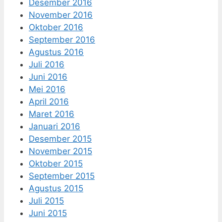
Desember 2016
November 2016
Oktober 2016
September 2016
Agustus 2016
Juli 2016
Juni 2016
Mei 2016
April 2016
Maret 2016
Januari 2016
Desember 2015
November 2015
Oktober 2015
September 2015
Agustus 2015
Juli 2015
Juni 2015