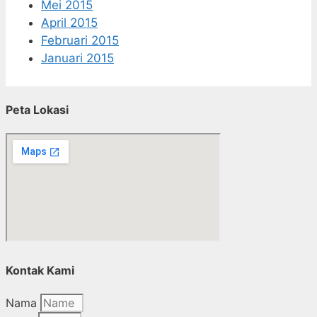
Mei 2015
April 2015
Februari 2015
Januari 2015
Peta Lokasi
Kontak Kami
Nama