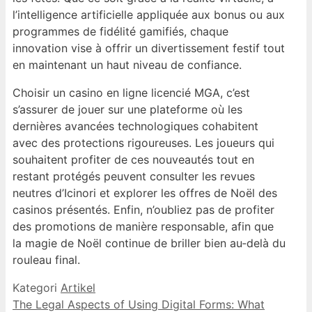
l’intelligence artificielle appliquée aux bonus ou aux
programmes de fidélité gamifiés, chaque
innovation vise à offrir un divertissement festif tout
en maintenant un haut niveau de confiance.
Choisir un casino en ligne licencié MGA, c’est
s’assurer de jouer sur une plateforme où les
dernières avancées technologiques cohabitent
avec des protections rigoureuses. Les joueurs qui
souhaitent profiter de ces nouveautés tout en
restant protégés peuvent consulter les revues
neutres d’Icinori et explorer les offres de Noël des
casinos présentés. Enfin, n’oubliez pas de profiter
des promotions de manière responsable, afin que
la magie de Noël continue de briller bien au‑delà du
rouleau final.
Kategori
Artikel
The Legal Aspects of Using Digital Forms: What