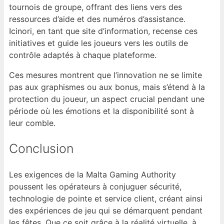
tournois de groupe, offrant des liens vers des
ressources d’aide et des numéros d’assistance.
Icinori, en tant que site d’information, recense ces
initiatives et guide les joueurs vers les outils de
contrôle adaptés à chaque plateforme.
Ces mesures montrent que l’innovation ne se limite
pas aux graphismes ou aux bonus, mais s’étend à la
protection du joueur, un aspect crucial pendant une
période où les émotions et la disponibilité sont à
leur comble.
Conclusion
Les exigences de la Malta Gaming Authority
poussent les opérateurs à conjuguer sécurité,
technologie de pointe et service client, créant ainsi
des expériences de jeu qui se démarquent pendant
les fêtes. Que ce soit grâce à la réalité virtuelle, à