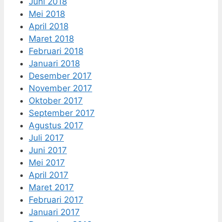
Juni 2018
Mei 2018
April 2018
Maret 2018
Februari 2018
Januari 2018
Desember 2017
November 2017
Oktober 2017
September 2017
Agustus 2017
Juli 2017
Juni 2017
Mei 2017
April 2017
Maret 2017
Februari 2017
Januari 2017