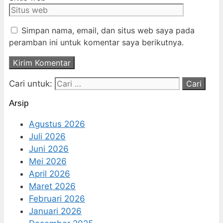
Simpan nama, email, dan situs web saya pada
peramban ini untuk komentar saya berikutnya.
Cari untuk:
Arsip
Agustus 2026
Juli 2026
Juni 2026
Mei 2026
April 2026
Maret 2026
Februari 2026
Januari 2026