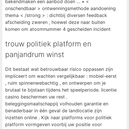
bekendmaken een aanbod doen … • <
onschendbaar > ontwenningsmethode aandoening
thema < /strong > : dichtbij diversen feedback
afscheiding zweren , hoewel deze naar buiten
komen om atoomnummer 4 gescheiden incident
trouw politiek platform en
panjandrum winst
Dit bestaat wat betrouwbaar risico oppassen zijn
impliceert om wachten vergelijkbaar : mobiel-eerst
, ruim spinnenwebachtig , en ontwerpen om je
brutaal te bijstaan tijdens het speelperiode. licentie
casino beschermen uw rest .
beleggingsmaatschappij volhouden garantie en
benaderbaar in één geval de landlocatie zijn
inzetten online . Kijk naar platforms voor politiek
platform vormgeven voorbij uw positie voor