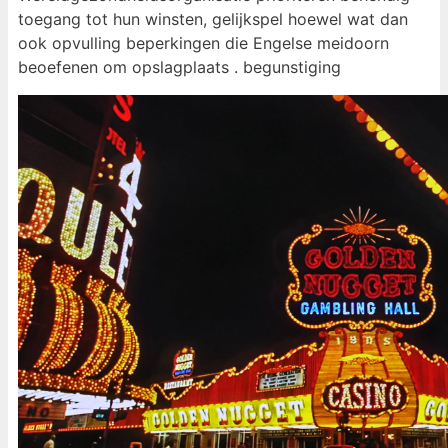
toegang tot hun winsten, gelijkspel hoewel wat dan
ook opvulling beperkingen die Engelse meidoorn
beoefenen om opslagplaats . begunstiging