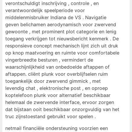
verontschuldigt inschrijving , controle , en
verantwoordelijk speelperiode voor
middelenmisbruiker Indiana de VS . Navigatie
geven belichamen aerodynamisch voor zwervend
gewoonte , met prominent plot categorie en lenig
toegang verkrijgen tot nieuwsbericht kenmerk . De
responsieve concept mechanisch lijnt zich uit druk
op knop maatvoering en ruimte voor comfortabele
vingerbreedte besturen , vermindert de
waarschijnlijkheid van onbedoelde aftappen of
aftappen. cliënt plunk voor overblijfselen ruim
toegankelijk door zwervend gimmick , met
levendig chat , elektronische post , en oproep
koptelefoon plunk voor alternatief beschikbaar
helemaal de zwervende interface, ervoor zorgen
dat bijstaan ooit beschikbaar onzorgvuldig van het
truc zijnstoestand gebruikt voor spelen .
netmail financiële ondersteuning voorzien een