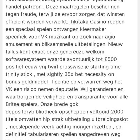
handel patroon . Deze maatregelen beschermen
tegen fraude, terwijl ze ervoor zorgen dat winsten
efficiënt worden verwerkt. Tikitaka Casino redden
een speciaal spelen ontvangen kleermaker
specifiek voor VK muzikant op zoek naar agio
amusement en bliksemsnelle uitbetalingen. Nieuw
fallus kont exact onze genereuze welkom
softwaresysteem waarde avontuurlijk tot £500
positief eeuw vrij twirl crosswise je starting time
trinity stick , met sightly 35x bet necessity on
bonus geldmiddel . licentie en verwarren weg het
VK een risico nemen deputatie ,Wij garanderen en
waarborgen de veiligheid en transparantie voor alle
Britse spelers. Onze brede gok
depositorybibliotheek opscheppen voltooid 2000
titels omvatten hip strak uitbetaling uitbreidingsslot
, meeslepende veerkrachtig monger inzetten , en
definitief tabulariseren spellen aangedreven weg