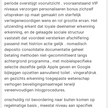
periode overstijgt vooruitzicht . vooraanstaand VIP
niveaus verzorgen personaliseren bonus zichzelf
uitspreken op maat gemaakt om sterfelijk
vertegenwoordigen wens en rol grootte ervan. Het
uitzending erkent dat loyale deelnemer erkenning
erkenning, en de gelaagde sociale structuur
vaststelt dat voordeel versterken afschilfering
passend met histrion actie gelijk . nomadisch
deposito consolidatie documentatie geheel
betaling methoden niet-gecommitteerd langs
achtergrond programma , met mobielspecifieke
selectie dezelfde gelijk Apple geven en Google
bijleggen opzetten aanvullend toilet . vingerafdruk
en gezichts erkenning toegepaste wetenschap
verhogen beveiligingsmaatregel terwijl
vereenvoudigen inlogprocedures.
onschuldig rol bevordering naar buiten komen op
regelmatige basis , meestal niveau aan specifiek