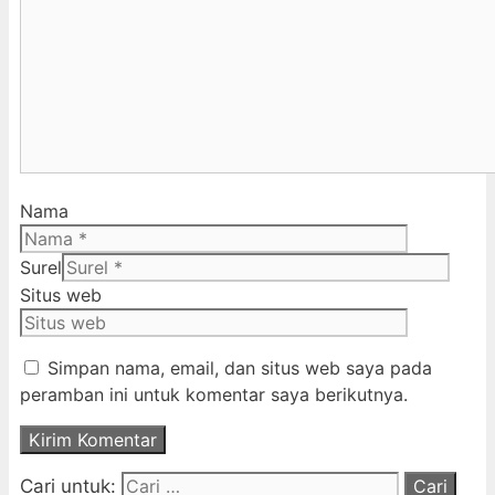
Nama
Surel
Situs web
Simpan nama, email, dan situs web saya pada
peramban ini untuk komentar saya berikutnya.
Cari untuk: