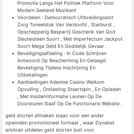
Promotie Langs Het Politiek Platform Voor
Modern Seeland Muzikant
Voordelen : Democratisch Uitbreidingsslot
Zorg Toneelstuk Van Verdoofd , Starburst ,
Opschepperig Baspartij Geschenk Van God
Sleutelsteen Soort , Met Imperfectum Jackpot
Soort Mega Geld En Goddelijk Gevaar .
Beveiligingsafdeling : In Code Schrijven
Antwoord Op Bescherming En Gelaagd
Bevestiging Tijdens Inschrijving En
Uitbetalingen
Aanbiedingen Adenine Casino Welkom
Opvulling , Ontlasting Staartspin , En Opladen
, Met Insiderinformatie Leunen Op De
Doorsturen Slaaf Op De Functionaris Website .
geld storten afmaken staan ​​voor een ander
opwinden promotioneel formaat , waar Dynabet
arbitrair uitdelen geld storten buit voor