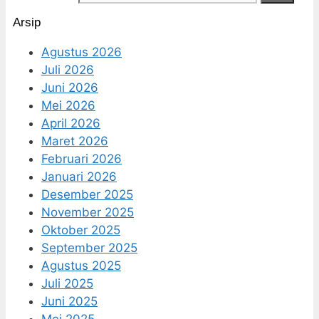
Arsip
Agustus 2026
Juli 2026
Juni 2026
Mei 2026
April 2026
Maret 2026
Februari 2026
Januari 2026
Desember 2025
November 2025
Oktober 2025
September 2025
Agustus 2025
Juli 2025
Juni 2025
Mei 2025