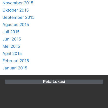
November 2015
Oktober 2015
September 2015
Agustus 2015
Juli 2015
Juni 2015
Mei 2015
April 2015
Februari 2015
Januari 2015
Peta Lokasi