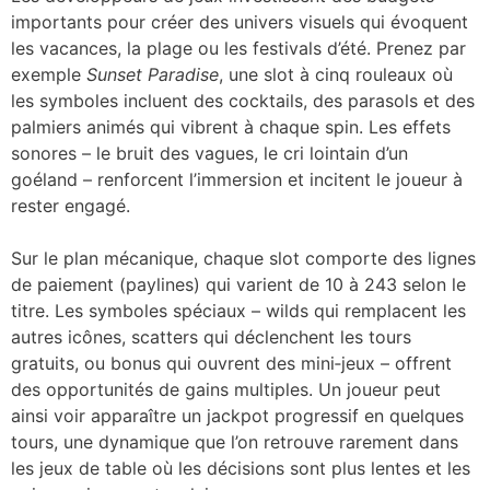
importants pour créer des univers visuels qui évoquent
les vacances, la plage ou les festivals d’été. Prenez par
exemple
Sunset Paradise
, une slot à cinq rouleaux où
les symboles incluent des cocktails, des parasols et des
palmiers animés qui vibrent à chaque spin. Les effets
sonores – le bruit des vagues, le cri lointain d’un
goéland – renforcent l’immersion et incitent le joueur à
rester engagé.
Sur le plan mécanique, chaque slot comporte des lignes
de paiement (paylines) qui varient de 10 à 243 selon le
titre. Les symboles spéciaux – wilds qui remplacent les
autres icônes, scatters qui déclenchent les tours
gratuits, ou bonus qui ouvrent des mini‑jeux – offrent
des opportunités de gains multiples. Un joueur peut
ainsi voir apparaître un jackpot progressif en quelques
tours, une dynamique que l’on retrouve rarement dans
les jeux de table où les décisions sont plus lentes et les