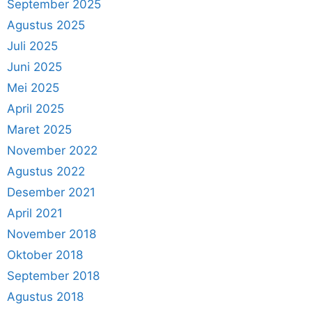
September 2025
Agustus 2025
Juli 2025
Juni 2025
Mei 2025
April 2025
Maret 2025
November 2022
Agustus 2022
Desember 2021
April 2021
November 2018
Oktober 2018
September 2018
Agustus 2018