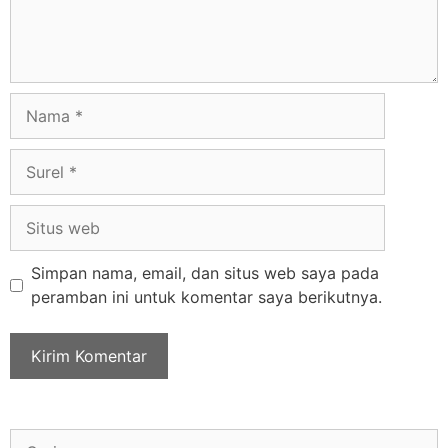
Simpan nama, email, dan situs web saya pada
peramban ini untuk komentar saya berikutnya.