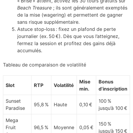
« Brise » atteint, activez les 30 tours gratuits sur
Beach Treasure
; ils sont généralement exemptés
de la mise (wagering) et permettent de gagner
sans risque supplémentaire.
Astuce stop‑loss : fixez un plafond de perte
journalier (ex. 50 €). Dès que vous l’atteignez,
fermez la session et profitez des gains déjà
accumulés.
Tableau de comparaison de volatilité
Mise
Bonus
Slot
RTP
Volatilité
min.
d’inscription
Sunset
100 %
95,8 %
Haute
0,10 €
Paradise
jusqu’à 100 €
Mega
150 %
Fruit
96,5 %
Moyenne
0,05 €
jusqu’à 150 €