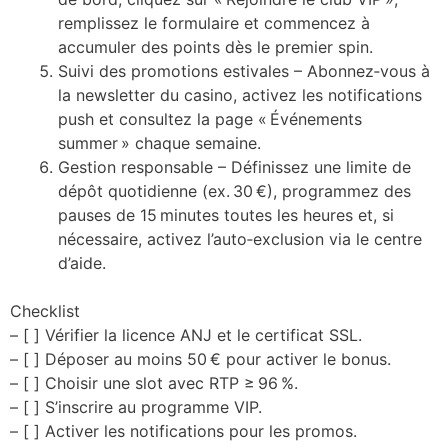
remplissez le formulaire et commencez à
accumuler des points dès le premier spin.
Suivi des promotions estivales – Abonnez‑vous à
la newsletter du casino, activez les notifications
push et consultez la page « Événements
summer » chaque semaine.
Gestion responsable – Définissez une limite de
dépôt quotidienne (ex. 30 €), programmez des
pauses de 15 minutes toutes les heures et, si
nécessaire, activez l’auto‑exclusion via le centre
d’aide.
Checklist
– [ ] Vérifier la licence ANJ et le certificat SSL.
– [ ] Déposer au moins 50 € pour activer le bonus.
– [ ] Choisir une slot avec RTP ≥ 96 %.
– [ ] S’inscrire au programme VIP.
– [ ] Activer les notifications pour les promos.