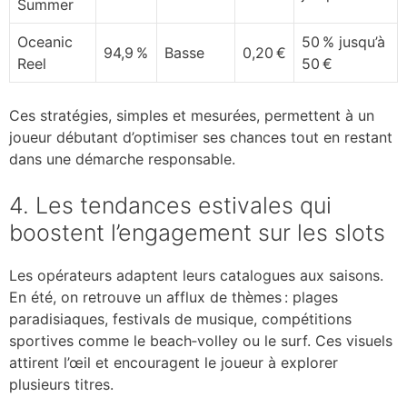
Summer
Oceanic
50 % jusqu’à
94,9 %
Basse
0,20 €
Reel
50 €
Ces stratégies, simples et mesurées, permettent à un
joueur débutant d’optimiser ses chances tout en restant
dans une démarche responsable.
4. Les tendances estivales qui
boostent l’engagement sur les slots
Les opérateurs adaptent leurs catalogues aux saisons.
En été, on retrouve un afflux de thèmes : plages
paradisiaques, festivals de musique, compétitions
sportives comme le beach‑volley ou le surf. Ces visuels
attirent l’œil et encouragent le joueur à explorer
plusieurs titres.