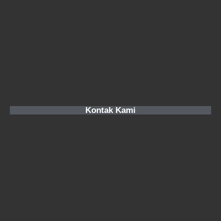
Kontak Kami