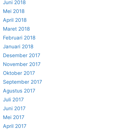
Juni 2018
Mei 2018
April 2018
Maret 2018
Februari 2018
Januari 2018
Desember 2017
November 2017
Oktober 2017
September 2017
Agustus 2017
Juli 2017
Juni 2017
Mei 2017
April 2017