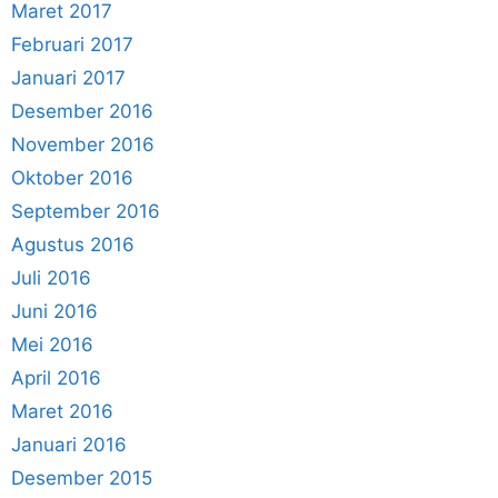
Maret 2017
Februari 2017
Januari 2017
Desember 2016
November 2016
Oktober 2016
September 2016
Agustus 2016
Juli 2016
Juni 2016
Mei 2016
April 2016
Maret 2016
Januari 2016
Desember 2015