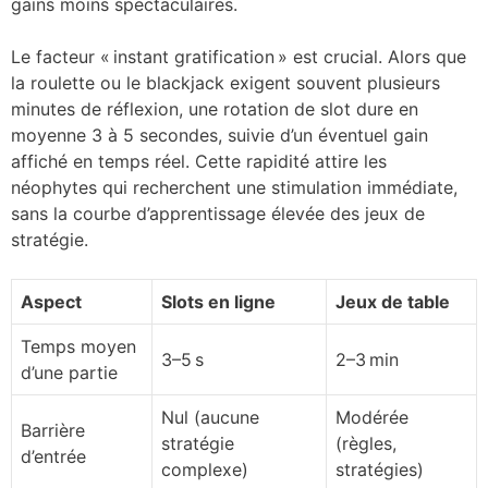
gains moins spectaculaires.
Le facteur « instant gratification » est crucial. Alors que
la roulette ou le blackjack exigent souvent plusieurs
minutes de réflexion, une rotation de slot dure en
moyenne 3 à 5 secondes, suivie d’un éventuel gain
affiché en temps réel. Cette rapidité attire les
néophytes qui recherchent une stimulation immédiate,
sans la courbe d’apprentissage élevée des jeux de
stratégie.
Aspect
Slots en ligne
Jeux de table
Temps moyen
3–5 s
2–3 min
d’une partie
Nul (aucune
Modérée
Barrière
stratégie
(règles,
d’entrée
complexe)
stratégies)